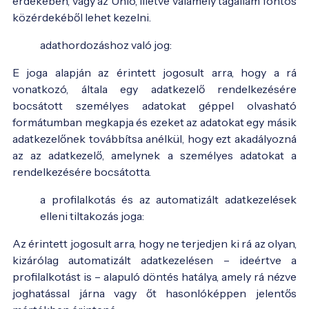
érdekében, vagy az Unió, illetve valamely tagállam fontos
közérdekéből lehet kezelni.
adathordozáshoz való jog:
E joga alapján az érintett jogosult arra, hogy a rá
vonatkozó, általa egy adatkezelő rendelkezésére
bocsátott személyes adatokat géppel olvasható
formátumban megkapja és ezeket az adatokat egy másik
adatkezelőnek továbbítsa anélkül, hogy ezt akadályozná
az az adatkezelő, amelynek a személyes adatokat a
rendelkezésére bocsátotta.
a profilalkotás és az automatizált adatkezelések
elleni tiltakozás joga:
Az érintett jogosult arra, hogy ne terjedjen ki rá az olyan,
kizárólag automatizált adatkezelésen – ideértve a
profilalkotást is – alapuló döntés hatálya, amely rá nézve
joghatással járna vagy őt hasonlóképpen jelentős