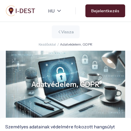
Ugrás
Bejelentkezés
a
tartalomra
Vissza
Kezdőoldal
/
Adatvédelem, GDPR
Adatvédelem, GDPR
Személyes adatainak védelmére fokozott hangsúlyt 