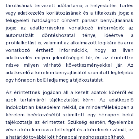
tárolásának tervezett időtartama; a helyesbítés, törlés
vagy adatkezelés korlátozásának és a tiltakozás joga; a
felügyeleti hatósághoz címzett panasz benyújtásának
joga; az adatforrásokra vonatkozó információ; az
automatizált döntéshozatal ténye, ideértve a
profilalkotást is, valamint az alkalmazott logikára és arra
vonatkozó érthető információk, hogy az ilyen
adatkezelés milyen jelentőséggel bír, és az érintettre
nézve milyen várható következményekkel jár. Az
adatkezelő a kérelem benyújtásától számított legfeljebb
egy hónapon belül adja meg a tájékoztatást.
Az érintettnek jogában áll a kezelt adatok köréről és
azok tartalmáról tájékoztatást kérni. Az adatkezelő
indokolatlan késedelem nélkül, de mindenféleképpen a
kérelem beérkezésétől számított egy hónapon belül
tájékoztatja az érintettet. Szükség esetén, figyelembe
véve a kérelem összetettségét és a kérelmek számát, ez
a határidő további két hónappal meghosszabbítható.