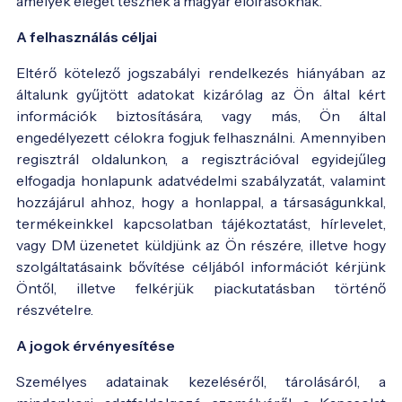
amelyek eleget tesznek a magyar előírásoknak.
A felhasználás céljai
Eltérő kötelező jogszabályi rendelkezés hiányában az
általunk gyűjtött adatokat kizárólag az Ön által kért
információk biztosítására, vagy más, Ön által
engedélyezett célokra fogjuk felhasználni. Amennyiben
regisztrál oldalunkon, a regisztrációval egyidejűleg
elfogadja honlapunk adatvédelmi szabályzatát, valamint
hozzájárul ahhoz, hogy a honlappal, a társaságunkkal,
termékeinkkel kapcsolatban tájékoztatást, hírlevelet,
vagy DM üzenetet küldjünk az Ön részére, illetve hogy
szolgáltatásaink bővítése céljából információt kérjünk
Öntől, illetve felkérjük piackutatásban történő
részvételre.
A jogok érvényesítése
Személyes adatainak kezeléséről, tárolásáról, a