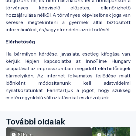
dolgozunk fel, és nem használunk fel a honlapunkon a
törvényes képviselő előzetes, ellenőrizhető
hozzájárulása nélkül. A törvényes képviselőnek joga van
kérésre megtekinteni a gyermek által biztosított
információkat, és/vagy elrendelni azok törlését.
Elérhetőség
Ha bármilyen kérdése, javaslata, esetleg kifogása van,
kérjük, lépjen kapcsolatba az InnoTime Hungary
csapatával az impresszumban megadott elérhetőségek
bármelyikén. Az internet folyamatos fejlődése miatt
időnként módosítanunk kell adatvédelmi
nyilatkozatunkat. Fenntartjuk a jogot, hogy szükség
esetén egyoldalú változtatásokat eszközöljünk.
További oldalak
10 Perc
6 Perc