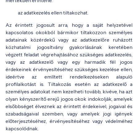
mértékben érintené.
az adatkezelés ellen tiltakozhat.
Az érintett jogosult arra, hogy a saját helyzetével
kapcsolatos okokból bármikor tiltakozzon személyes
adatainak közérdekű vagy az adatkezelőre ruházott
közhatalmi jogosítvány gyakorlásának keretében
végzett feladat végrehajtásához szükséges adatkezelés,
vagy az adatkezelő vagy egy harmadik fél jogos
érdekeinek érvényesítéséhez szükséges kezelése ellen,
ideértve az említett rendelkezéseken alapuló
profilalkotást is. Tiltakozás esetén az adatkezelő a
személyes adatokat nem kezelheti tovább, kivéve, ha azt
olyan kényszerítő erejű jogos okok indokolják, amelyek
elsőbbséget élveznek az érintett érdekeivel, jogaival és
szabadságaival szemben, vagy amelyek jogi igények
előterjesztéséhez, érvényesítéséhez vagy védelméhez
kapcsolódnak.