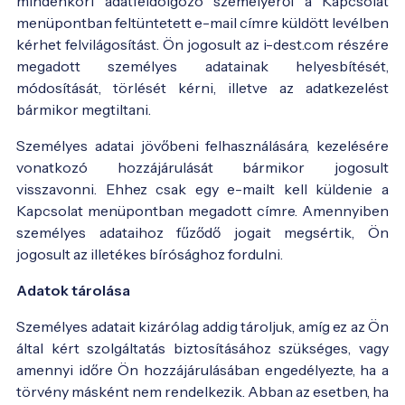
mindenkori adatfeldolgozó személyéről a Kapcsolat
menüpontban feltüntetett e-mail címre küldött levélben
kérhet felvilágosítást. Ön jogosult az i-dest.com részére
megadott személyes adatainak helyesbítését,
módosítását, törlését kérni, illetve az adatkezelést
bármikor megtiltani.
Személyes adatai jövőbeni felhasználására, kezelésére
vonatkozó hozzájárulását bármikor jogosult
visszavonni. Ehhez csak egy e-mailt kell küldenie a
Kapcsolat menüpontban megadott címre. Amennyiben
személyes adataihoz fűződő jogait megsértik, Ön
jogosult az illetékes bírósághoz fordulni.
Adatok tárolása
Személyes adatait kizárólag addig tároljuk, amíg ez az Ön
által kért szolgáltatás biztosításához szükséges, vagy
amennyi időre Ön hozzájárulásában engedélyezte, ha a
törvény másként nem rendelkezik. Abban az esetben, ha