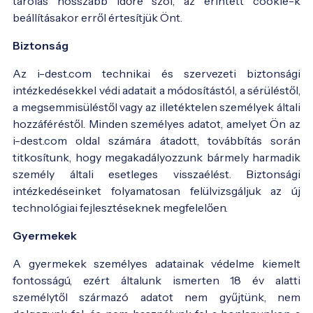
tárolás hosszabb időre szól, az érintett cookie-k
beállításakor erről értesítjük Önt.
Biztonság
Az i-dest.com technikai és szervezeti biztonsági
intézkedésekkel védi adatait a módosítástól, a sérüléstől,
a megsemmisüléstől vagy az illetéktelen személyek általi
hozzáféréstől. Minden személyes adatot, amelyet Ön az
i-dest.com oldal számára átadott, továbbítás során
titkosítunk, hogy megakadályozzunk bármely harmadik
személy általi esetleges visszaélést. Biztonsági
intézkedéseinket folyamatosan felülvizsgáljuk az új
technológiai fejlesztéseknek megfelelően.
Gyermekek
A gyermekek személyes adatainak védelme kiemelt
fontosságú, ezért általunk ismerten 18 év alatti
személytől származó adatot nem gyűjtünk, nem