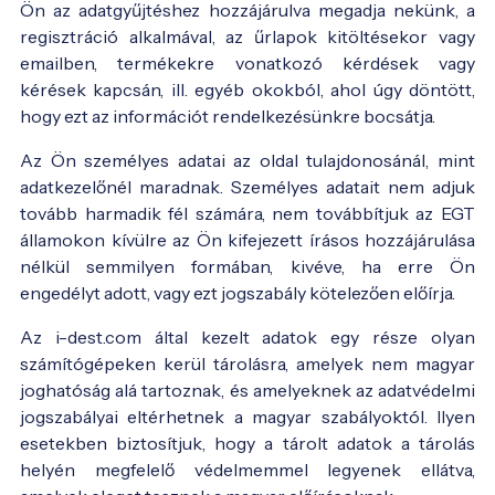
Ön az adatgyűjtéshez hozzájárulva megadja nekünk, a
regisztráció alkalmával, az űrlapok kitöltésekor vagy
emailben, termékekre vonatkozó kérdések vagy
kérések kapcsán, ill. egyéb okokból, ahol úgy döntött,
hogy ezt az információt rendelkezésünkre bocsátja.
Az Ön személyes adatai az oldal tulajdonosánál, mint
adatkezelőnél maradnak. Személyes adatait nem adjuk
tovább harmadik fél számára, nem továbbítjuk az EGT
államokon kívülre az Ön kifejezett írásos hozzájárulása
nélkül semmilyen formában, kivéve, ha erre Ön
engedélyt adott, vagy ezt jogszabály kötelezően előírja.
Az i-dest.com által kezelt adatok egy része olyan
számítógépeken kerül tárolásra, amelyek nem magyar
joghatóság alá tartoznak, és amelyeknek az adatvédelmi
jogszabályai eltérhetnek a magyar szabályoktól. Ilyen
esetekben biztosítjuk, hogy a tárolt adatok a tárolás
helyén megfelelő védelmemmel legyenek ellátva,