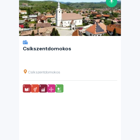
Csíkszentdomokos
Csíkszentdomokos