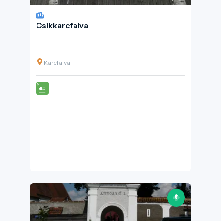
Csíkkarcfalva
Karcfalva