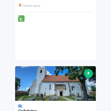
Csíkborzsova
Csíkdelne