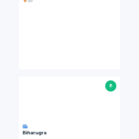
Bér
Biharugra