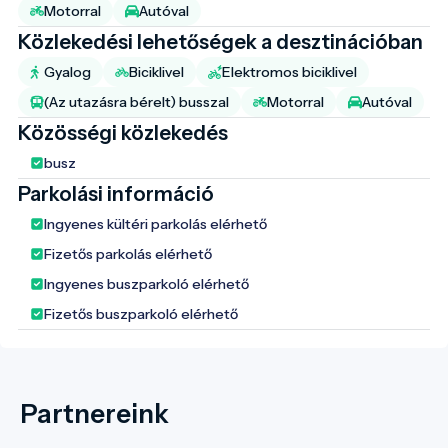
Motorral
Autóval
Közlekedési lehetőségek a desztinációban
Gyalog
Biciklivel
Elektromos biciklivel
(Az utazásra bérelt) busszal
Motorral
Autóval
Közösségi közlekedés
busz
Parkolási információ
Ingyenes kültéri parkolás elérhető
Fizetős parkolás elérhető
Ingyenes buszparkoló elérhető
Fizetős buszparkoló elérhető
Partnereink