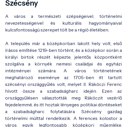
Szécsény
A város a természeti szépségeivel, történelmi
nevezetességeivel és kulturális hagyományaival
kulcsfontosságú szerepet tölt be a régió életében.
A település már a középkorban lakott hely volt, első
írásos említése 1219-ben történt, és a középkor során a
királyi birtok részét képezte, jelentős központként
szolgálva a környék nemesi családjai és egyházi
intézményei számára. A város történetének
meghatározó eseménye az 1705-ben itt tartott
szécsényi országgyűlés volt, melyet II. Rákóczi Ferenc
hívott össze a szabadságharc idején. Ezen az
országgyűlésen választották meg Rákóczit vezérlő
fejedelemmé, és itt hoztak lényeges politikai döntéseket
a szabadságharc folytatására. Szécsény gazdag
történelmi múlttal rendelkezik. A ferences kolostor a
város egyik legfontosabb középkori műemléke.