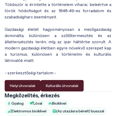
Többször is érintette a történelem viharai, beleértve a
török hódoltságot és az 1848-49-es forradalom és
szabadságharc eseményeit.
Gazdasági életét hagyományosan a mezőgazdaság
dominálta, különösen a szőlőtermesztés és az
állattenyésztés terén, míg az ipar háttérbe szorult. A
modern gazdasági életben egyre növekvő szerepet kap
a turizmus, különösen a történelmi és kulturális
látnivalók miatt.
- szerkesztőségi tartalom -
Helyi útvonalak
Kulturális útvonalak
Megközelítés, érkezés
Gyalog
Lóval
Biciklivel
Elektromos biciklivel
(Az utazásra bérelt) busszal