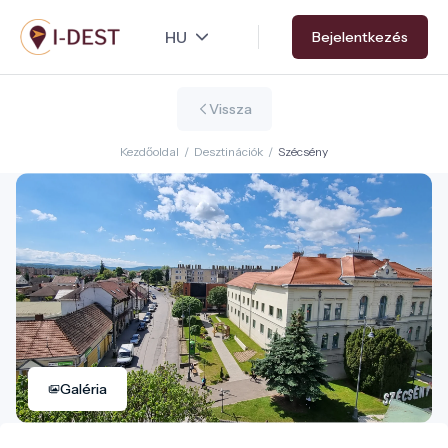
Ugrás
Bejelentkezés
a
tartalomra
Vissza
Kezdőoldal
/
Desztinációk
/
Szécsény
Galéria