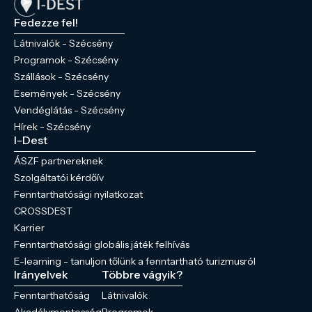
Fedezze fel!
Látnivalók - Szécsény
Programok - Szécsény
Szállások - Szécsény
Események - Szécsény
Vendéglátás - Szécsény
Hírek - Szécsény
I-Dest
ÁSZF partnereknek
Szolgáltatói kérdőív
Fenntarthatósági nyilatkozat
CROSSDEST
Karrier
Fenntarthatósági globális játék felhívás
E-learning - tanuljon tőlünk a fenntartható turizmusról
Irányelvek
Többre vágyik?
Fenntarthatóság
Látnivalók
Akadálymentesség
Programok