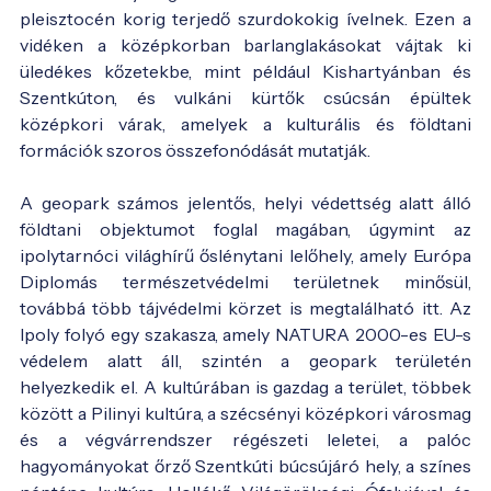
pleisztocén korig terjedő szurdokokig ívelnek. Ezen a
vidéken a középkorban barlanglakásokat vájtak ki
üledékes kőzetekbe, mint például Kishartyánban és
Szentkúton, és vulkáni kürtők csúcsán épültek
középkori várak, amelyek a kulturális és földtani
formációk szoros összefonódását mutatják.
A geopark számos jelentős, helyi védettség alatt álló
földtani objektumot foglal magában, úgymint az
ipolytarnóci világhírű őslénytani lelőhely, amely Európa
Diplomás természetvédelmi területnek minősül,
továbbá több tájvédelmi körzet is megtalálható itt. Az
Ipoly folyó egy szakasza, amely NATURA 2000-es EU-s
védelem alatt áll, szintén a geopark területén
helyezkedik el. A kultúrában is gazdag a terület, többek
között a Pilinyi kultúra, a szécsényi középkori városmag
és a végvárrendszer régészeti leletei, a palóc
hagyományokat őrző Szentkúti búcsújáró hely, a színes