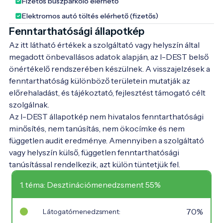
Fizetős buszparkoló elérhető
Elektromos autó töltés elérhető (fizetős)
Fenntarthatósági állapotkép
Az itt látható értékek a szolgáltató vagy helyszín által
megadott önbevallásos adatok alapján, az I-DEST belső
önértékelő rendszerében készülnek. A visszajelzések a
fenntarthatóság különböző területein mutatják az
előrehaladást, és tájékoztató, fejlesztést támogató célt
szolgálnak.
Az I-DEST állapotkép nem hivatalos fenntarthatósági
minősítés, nem tanúsítás, nem ökocímke és nem
független audit eredménye. Amennyiben a szolgáltató
vagy helyszín külső, független fenntarthatósági
tanúsítással rendelkezik, azt külön tüntetjük fel.
1. téma: Desztinációmenedzsment 55%
70%
Látogatómenedzsment: