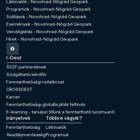
Látnivalók - Novohrad-Nógrád Geopark
Programok - Novohrad-Nógrád Geopark
Szállások - Novohrad-Nógrád Geopark
Események - Novohrad-Nógrád Geopark
Vendéglátás - Novohrad-Nógrád Geopark
Hírek - Novohrad-Nógrád Geopark
I-Dest
ÁSZF partnereknek
Szolgáltatói kérdőív
Fenntarthatósági nyilatkozat
CROSSDEST
Karrier
Fenntarthatósági globális játék felhívás
E-learning - tanuljon tőlünk a fenntartható turizmusról
Irányelvek
Többre vágyik?
Fenntarthatóság
Látnivalók
Akadálymentesség
Programok