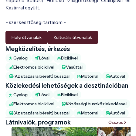
néptánc kultúra, Hollókő Világörökségi Ófalujával és
Kazárral együtt.
- szerkesztőségi tartalom -
Helyi útvonalak
Kulturális útvonalak
Megközelítés, érkezés
Gyalog
Lóval
Biciklivel
Elektromos biciklivel
Vasúttal
(Az utazásra bérelt) busszal
Motorral
Autóval
Közlekedési lehetőségek a desztinációban
Gyalog
Lóval
Biciklivel
Elektromos biciklivel
Közösségi buszközlekedéssel
(Az utazásra bérelt) busszal
Motorral
Autóval
Látnivalók, programok
Összes