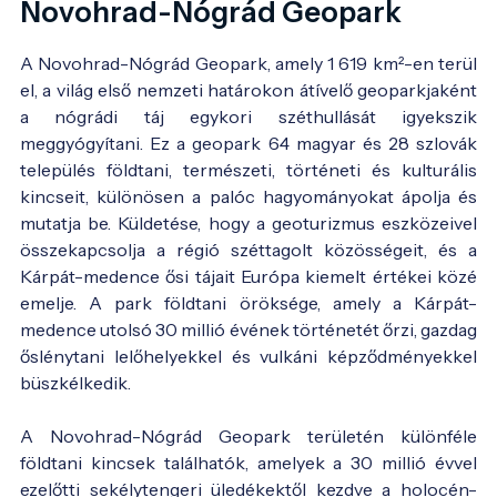
Novohrad-Nógrád Geopark
A Novohrad-Nógrád Geopark, amely 1 619 km²-en terül
el, a világ első nemzeti határokon átívelő geoparkjaként
a nógrádi táj egykori széthullását igyekszik
meggyógyítani. Ez a geopark 64 magyar és 28 szlovák
település földtani, természeti, történeti és kulturális
kincseit, különösen a palóc hagyományokat ápolja és
mutatja be. Küldetése, hogy a geoturizmus eszközeivel
összekapcsolja a régió széttagolt közösségeit, és a
Kárpát-medence ősi tájait Európa kiemelt értékei közé
emelje. A park földtani öröksége, amely a Kárpát-
medence utolsó 30 millió évének történetét őrzi, gazdag
őslénytani lelőhelyekkel és vulkáni képződményekkel
büszkélkedik.
A Novohrad-Nógrád Geopark területén különféle
földtani kincsek találhatók, amelyek a 30 millió évvel
ezelőtti sekélytengeri üledékektől kezdve a holocén-