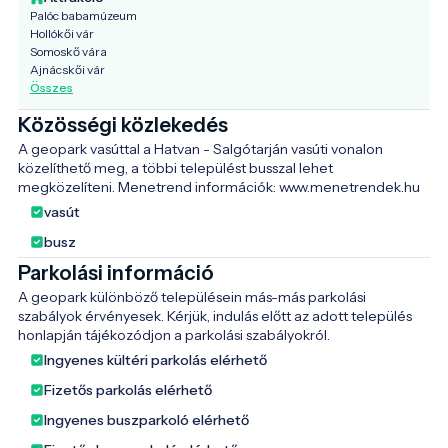
Palóc babamúzeum
Hollókői vár
Somoskő vára
Ajnácskői vár
Összes
Közösségi közlekedés
A geopark vasúttal a Hatvan - Salgótarján vasúti vonalon 
közelíthető meg, a többi települést busszal lehet 
megközelíteni. Menetrend információk: www.menetrendek.hu
vasút
busz
Parkolási információ
A geopark különböző településein más-más parkolási 
szabályok érvényesek. Kérjük, indulás előtt az adott település 
honlapján tájékozódjon a parkolási szabályokról. 
Ingyenes kültéri parkolás elérhető
Fizetős parkolás elérhető
Ingyenes buszparkoló elérhető