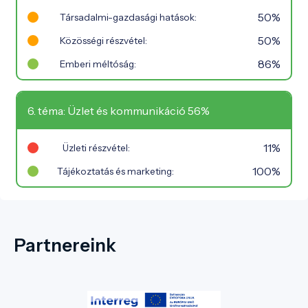
50%
Társadalmi-gazdasági hatások:
50%
Közösségi részvétel:
86%
Emberi méltóság:
6. téma: Üzlet és kommunikáció 56%
11%
Üzleti részvétel:
100%
Tájékoztatás és marketing:
Partnereink