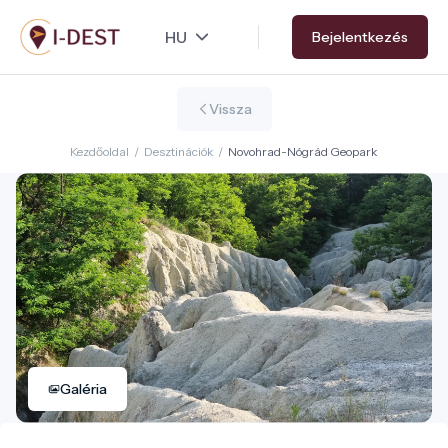
Ugrás
Bejelentkezés
a
tartalomra
Vissza
Kezdőoldal
/
Desztinációk
/
Novohrad-Nógrád Geopark
Galéria