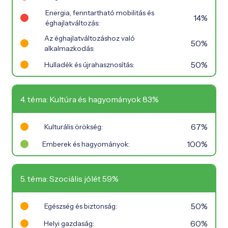
Energia, fenntartható mobilitás és
14%
éghajlatváltozás:
Az éghajlatváltozáshoz való
50%
alkalmazkodás:
50%
Hulladék és újrahasznosítás:
4. téma: Kultúra és hagyományok 83%
67%
Kulturális örökség:
100%
Emberek és hagyományok:
5. téma: Szociális jólét 59%
50%
Egészség és biztonság:
60%
Helyi gazdaság: