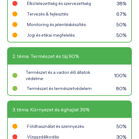
38%
Elkötelezettség és szervezettség:
67%
Tervezés & fejlesztés:
50%
Monitoring és jelentéskészítés:
50%
Jogi és etikai megfelelés:
2. téma: Természet és táj 90%
Természet és a vadon élő állatok
100%
védelme:
80%
Természet és természetvédelem:
3. téma: Környezet és éghajlat 39%
50%
Földhasználat és szennyezés:
30%
Vízgazdálkodás: