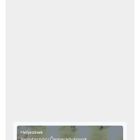
Helyszínek
Ipolytarnóci Ősmaradványok