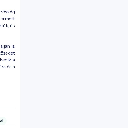
özösség
termett
ték, és
lján is
etőséget
zkedik a
úra és a
al