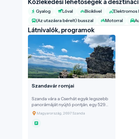
Közlekedési lehetőségek a desztinác
Gyalog
Lóval
Biciklivel
Elektromos b
(Az utazásra bérelt) busszal
Motorral
A
Látnivalók, programok
Szandavár romjai
Szanda vára a Cserhát egyik legszebb
panorámáját nyújtó pontján, egy 529
méteres vulkáni eredetű
Magyarország, 2697 Szanda
andezittufakúpon magasodik, festői
környezetben, Szanda község
határában. A várrom nemcsak
történelmi örökségünk része, hanem a