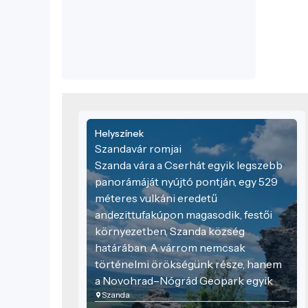
Novohrad–Nógrád Geopark egyik
látványos geotópja is, ahol a természeti
értékek és a kulturális emlékek
harmonikusan találkoznak.
Helyszínek
Szandavár romjai
Szanda vára a Cserhát egyik legszebb
panorámáját nyújtó pontján, egy 529
méteres vulkáni eredetű
andezittufakúpon magasodik, festői
környezetben, Szanda község
határában. A várrom nemcsak
történelmi örökségünk része, hanem
a Novohrad–Nógrád Geopark egyik
Szanda
látványos geotópja is, ahol a