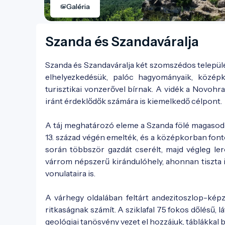
Galéria
Szanda és Szandaváralja
Szanda és Szandaváralja két szomszédos települé
elhelyezkedésük, palóc hagyományaik, közép
turisztikai vonzerővel bírnak. A vidék a Novoh
iránt érdeklődők számára is kiemelkedő célpont.
A táj meghatározó eleme a Szanda fölé magasod
13. század végén emelték, és a középkorban fonto
során többször gazdát cserélt, majd végleg le
várrom népszerű kirándulóhely, ahonnan tiszta i
vonulataira is.
A várhegy oldalában feltárt andezitoszlop-kép
ritkaságnak számít. A sziklafal 75 fokos dőlésű,
geológiai tanösvény vezet el hozzájuk, táblákkal b