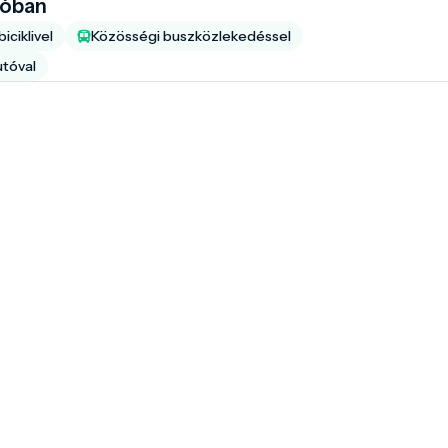
ióban
iciklivel
Közösségi buszközlekedéssel
utóval