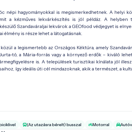
alóc népi hagyományokkal is megismerkedhetnek. A helyi k
mit a kézműves lekvárkészítés is jól példáz. A helyben 
szülő Szandaváraljai lekvárok a GEOfood védjegyet is elnyer
ai élmény is része lehet a látogatásnak.
 közül a legismertebb az Országos Kéktúra, amely Szandavára
 Jurta-tó, a Mária-forrás vagy a környező erdők – kiváló leh
egfigyelésre is. A települések turisztikai kínálata jól illes
ihoz, így ideális úti cél mindazoknak, akik a természet, a kult
iciklivel
(Az utazásra bérelt) busszal
Motorral
Autóv