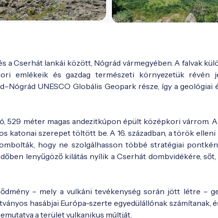
s a Cserhát lankái között, Nógrád vármegyében. A falvak kül
kori emlékeik és gazdag természeti környezetük révén j
rad–Nógrád UNESCO Globális Geopark része, így a geológiai 
ó, 529 méter magas andezitkúpon épült középkori várrom. A 
s katonai szerepet töltött be. A 16. században, a török ellen
rombolták, hogy ne szolgálhasson többé stratégiai pontkén
dőben lenyűgöző kilátás nyílik a Cserhát dombvidékére, sőt, 
ződmény – mely a vulkáni tevékenység során jött létre – ge
 látványos hasábjai Európa-szerte egyedülállónak számítanak, 
emutatva a terület vulkanikus múltját.