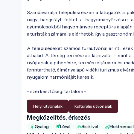
Szandaváralja településrészen a látogatók a p
nagy hangsúlyt fektet a hagyományőrzésre, a
gyümölcsökből hagyományos receptúra alapján ké
a turisták számára is elérhetők, így a gasztronómi
A településeket számos túraútvonal érinti, ezek
áthalad. A térség természeti látnivalói – mint a
nyújtanak a pihenésre, természetjárásra és madárm
fenntartható, élményalapú vidéki turizmus elvárása
nyugalom harmóniáját keresik.
- szerkesztőségi tartalom -
Helyi útvonalak
Kulturális útvonalak
Megközelítés, érkezés
Gyalog
Lóval
Biciklivel
Elektromos b