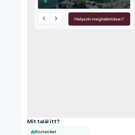
természeti értékek és a kulturális
emlékek harmonikusan találkoznak.
Helyszín megtekintése
Mit talál itt?
Közterület