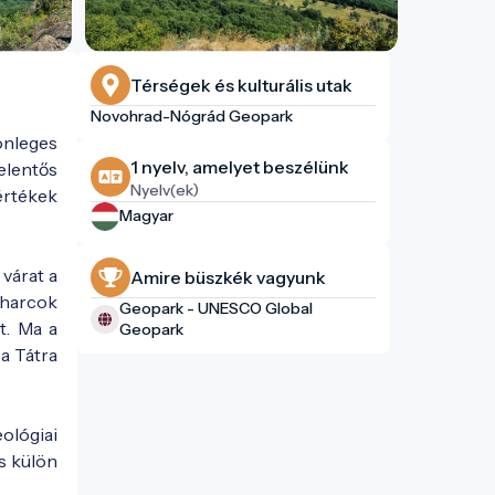
Térségek és kulturális utak
Novohrad-Nógrád Geopark
önleges
1 nyelv, amelyet beszélünk
elentős
Nyelv(ek)
értékek
Magyar
várat a
Amire büszkék vagyunk
i harcok
Geopark - UNESCO Global
t. Ma a
Geopark
a Tátra
ológiai
és külön