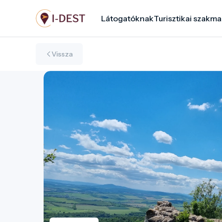
Ugrás
Látogatóknak
Turisztikai szakma
a
tartalomra
Vissza