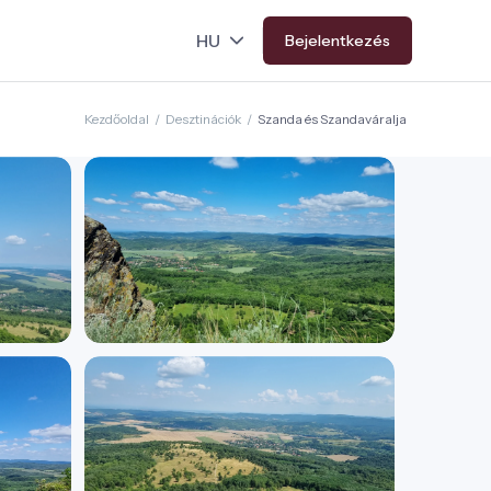
Bejelentkezés
Kezdőoldal
/
Desztinációk
/
Szanda és Szandaváralja