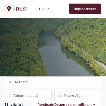
Ugrás
Bejelentkezés
a
tartalomra
0 találat
Rendezés: