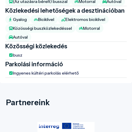
(Az utazásra bérelt) busszal
Motorral
Autóval
Közlekedési lehetőségek a desztinációban
Gyalog
Biciklivel
Elektromos biciklivel
Közösségi buszközlekedéssel
Motorral
Autóval
Közösségi közlekedés
busz
Parkolási információ
Ingyenes kültéri parkolás elérhető
Partnereink