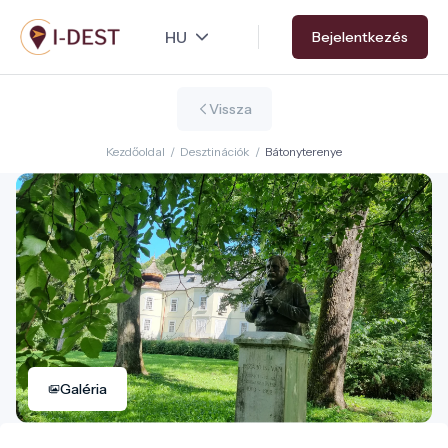
Ugrás
Bejelentkezés
a
tartalomra
Vissza
Kezdőoldal
/
Desztinációk
/
Bátonyterenye
Galéria