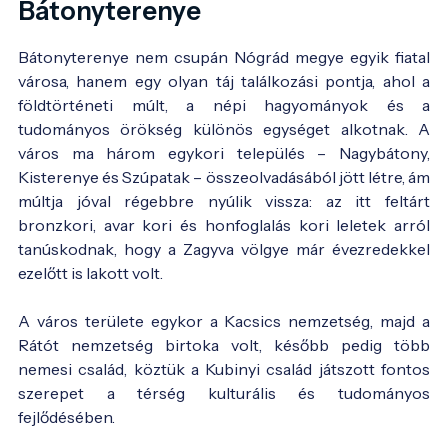
Bátonyterenye
Bátonyterenye nem csupán Nógrád megye egyik fiatal
városa, hanem egy olyan táj találkozási pontja, ahol a
földtörténeti múlt, a népi hagyományok és a
tudományos örökség különös egységet alkotnak. A
város ma három egykori település – Nagybátony,
Kisterenye és Szúpatak – összeolvadásából jött létre, ám
múltja jóval régebbre nyúlik vissza: az itt feltárt
bronzkori, avar kori és honfoglalás kori leletek arról
tanúskodnak, hogy a Zagyva völgye már évezredekkel
ezelőtt is lakott volt.
A város területe egykor a Kacsics nemzetség, majd a
Rátót nemzetség birtoka volt, később pedig több
nemesi család, köztük a Kubinyi család játszott fontos
szerepet a térség kulturális és tudományos
fejlődésében.