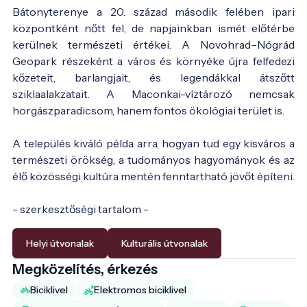
Bátonyterenye a 20. század második felében ipari
központként nőtt fel, de napjainkban ismét előtérbe
kerülnek természeti értékei. A Novohrad–Nógrád
Geopark részeként a város és környéke újra felfedezi
kőzeteit, barlangjait, és legendákkal átszőtt
sziklaalakzatait. A Maconkai-víztározó nemcsak
horgászparadicsom, hanem fontos ökológiai terület is.
A település kiváló példa arra, hogyan tud egy kisváros a
természeti örökség, a tudományos hagyományok és az
élő közösségi kultúra mentén fenntartható jövőt építeni.
- szerkesztőségi tartalom -
Helyi útvonalak
Kulturális útvonalak
Megközelítés, érkezés
Biciklivel
Elektromos biciklivel