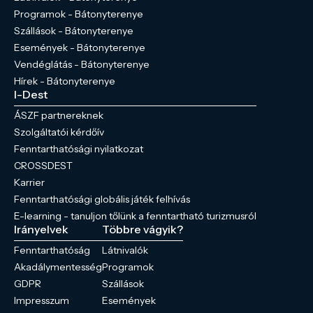
Programok - Bátonyterenye
Szállások - Bátonyterenye
Események - Bátonyterenye
Vendéglátás - Bátonyterenye
Hírek - Bátonyterenye
I-Dest
ÁSZF partnereknek
Szolgáltatói kérdőív
Fenntarthatósági nyilatkozat
CROSSDEST
Karrier
Fenntarthatósági globális játék felhívás
E-learning - tanuljon tőlünk a fenntartható turizmusról
Irányelvek
Többre vágyik?
Fenntarthatóság
Látnivalók
Akadálymentesség
Programok
GDPR
Szállások
Impresszum
Események