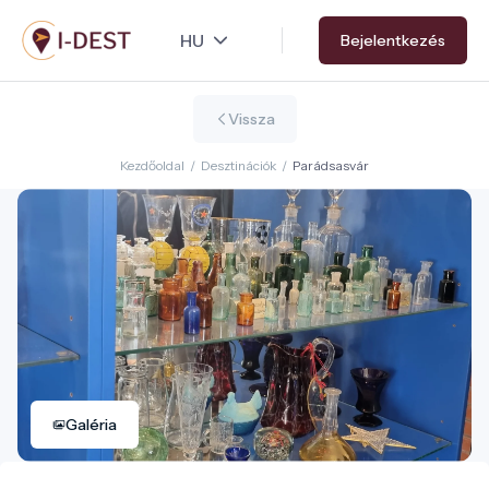
Ugrás
Bejelentkezés
a
tartalomra
Vissza
Kezdőoldal
/
Desztinációk
/
Parádsasvár
Galéria