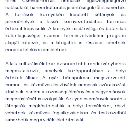
híres Csevice-forrás, nemcsak egészségmegőrző
hatásukról, hanem kulturális jelentőségükről is ismertek.
A források környékén kiépített sétányok és
pihenőhelyek a lassú, környezettudatos turizmus
értékeit képviselik. A környék madárvilága és botanikai
különlegességei számos természetvédelmi program
alapját képezik, és a látogatók is részesei lehetnek
ennek a felelős szemléletnek.
A falu kulturális élete az év során több rendezvényben is
megmutatkozik, amelyek középpontjában a helyi
értékek állnak. A nyári hónapokban megszervezett
humor- és kézműves fesztiválok nemcsak szórakozást
kínálnak, hanem a közösségi élmény és a hagyományok
megerősítését is szolgálják. Az ilyen események során a
látogatók megkóstolhatják a helyi termékeket, részt
vehetnek kézműves foglalkozásokon, és testközelből
ismerhetik meg a vidéki élet ritmusát.