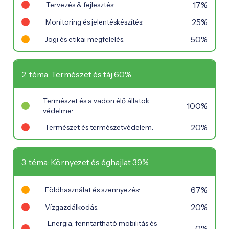
17%
Tervezés & fejlesztés:
25%
Monitoring és jelentéskészítés:
50%
Jogi és etikai megfelelés:
2. téma: Természet és táj 60%
Természet és a vadon élő állatok
100%
védelme:
20%
Természet és természetvédelem:
3. téma: Környezet és éghajlat 39%
67%
Földhasználat és szennyezés:
20%
Vízgazdálkodás:
Energia, fenntartható mobilitás és
0%