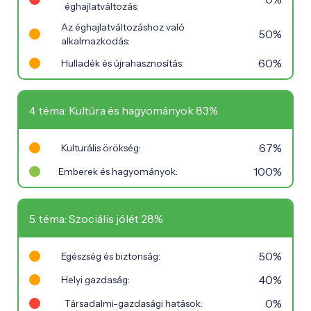
éghajlatváltozás:
Az éghajlatváltozáshoz való
50%
alkalmazkodás:
60%
Hulladék és újrahasznosítás:
4. téma: Kultúra és hagyományok 83%
67%
Kulturális örökség:
100%
Emberek és hagyományok:
5. téma: Szociális jólét 28%
50%
Egészség és biztonság:
40%
Helyi gazdaság:
0%
Társadalmi-gazdasági hatások: