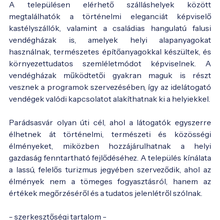
A településen elérhető szálláshelyek között
megtalálhatók a történelmi eleganciát képviselő
kastélyszállók, valamint a családias hangulatú falusi
vendégházak is, amelyek helyi alapanyagokat
használnak, természetes építőanyagokkal készültek, és
környezettudatos szemléletmódot képviselnek. A
vendégházak működtetői gyakran maguk is részt
vesznek a programok szervezésében, így az idelátogató
vendégek valódi kapcsolatot alakíthatnak ki a helyiekkel.
Parádsasvár olyan úti cél, ahol a látogatók egyszerre
élhetnek át történelmi, természeti és közösségi
élményeket, miközben hozzájárulhatnak a helyi
gazdaság fenntartható fejlődéséhez. A település kínálata
a lassú, felelős turizmus jegyében szerveződik, ahol az
élmények nem a tömeges fogyasztásról, hanem az
értékek megőrzéséről és a tudatos jelenlétről szólnak.
- szerkesztőségi tartalom -