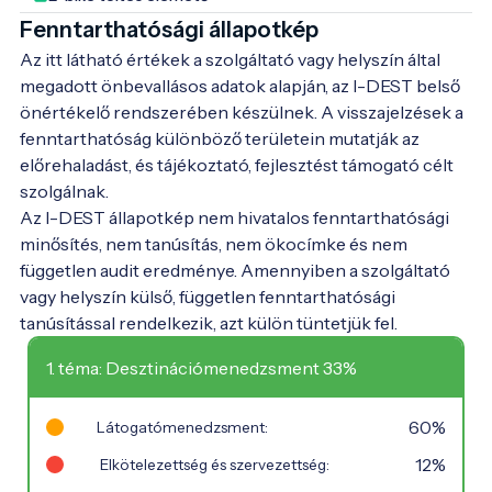
Fenntarthatósági állapotkép
Az itt látható értékek a szolgáltató vagy helyszín által
megadott önbevallásos adatok alapján, az I-DEST belső
önértékelő rendszerében készülnek. A visszajelzések a
fenntarthatóság különböző területein mutatják az
előrehaladást, és tájékoztató, fejlesztést támogató célt
szolgálnak.
Az I-DEST állapotkép nem hivatalos fenntarthatósági
minősítés, nem tanúsítás, nem ökocímke és nem
független audit eredménye. Amennyiben a szolgáltató
vagy helyszín külső, független fenntarthatósági
tanúsítással rendelkezik, azt külön tüntetjük fel.
1. téma: Desztinációmenedzsment 33%
60%
Látogatómenedzsment:
12%
Elkötelezettség és szervezettség: