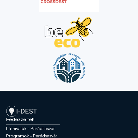
Fedezze fel!
Látnivalók - Parádsasvár
Programok - Parádsasvár