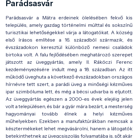
Parádsasvár
Parádsasvár a Mátra erdeinek ölelésében fekvő kis
település, amely gazdag történelmi múlttal és sokszínű
turisztikai lehetőségekkel várja a látogatókat. A község
első írásos említése a 16. századból származik, és
évszázadokon keresztül különböző nemesi családok
birtoka volt. A falu fejlődésében meghatározó szerepet
játszott az üveggyártás, amely II. Rákóczi Ferenc
kezdeményezésére indult meg a 18. században. Az itt
működő üveghuta a következő évszázadokban országos
hírnévre tett szert, a parádi üveg a minőségi kézműves
ipar szimbóluma lett, és még a bécsi udvarba is eljutott.
Az üveggyártás egészen a 2000-es évek elejéig jelen
volt a településen, és bár a gyár mára bezárt, a mesterség
hagyományai tovább élnek a helyi kézműves
műhelyekben. Ezekben a manufaktúrákban nemcsak a
késztermékeket lehet megvásárolni, hanem a látogatók
betekinthetnek az üvegcsiszolás folyamatába is, sőt akár