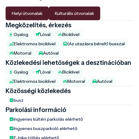
Helyi útvonalak
Kulturális útvonalak
Megközelítés, érkezés
Gyalog
Lóval
Biciklivel
Elektromos biciklivel
(Az utazásra bérelt) busszal
Motorral
Autóval
Közlekedési lehetőségek a desztinációban
Gyalog
Lóval
Biciklivel
Elektromos biciklivel
Motorral
Autóval
Közösségi közlekedés
busz
Parkolási információ
Ingyenes kültéri parkolás elérhető
Ingyenes buszparkoló elérhető
E-bike töltés elérhető