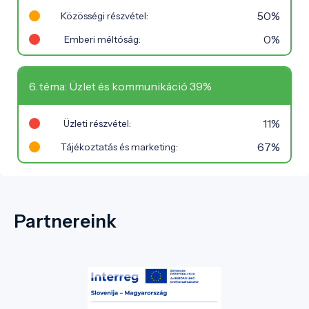
50%
Közösségi részvétel:
0%
Emberi méltóság:
6. téma: Üzlet és kommunikáció 39%
11%
Üzleti részvétel:
67%
Tájékoztatás és marketing:
Partnereink