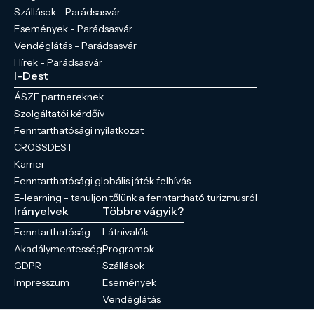
Szállások - Parádsasvár
Események - Parádsasvár
Vendéglátás - Parádsasvár
Hírek - Parádsasvár
I-Dest
ÁSZF partnereknek
Szolgáltatói kérdőív
Fenntarthatósági nyilatkozat
CROSSDEST
Karrier
Fenntarthatósági globális játék felhívás
E-learning - tanuljon tőlünk a fenntartható turizmusról
Irányelvek
Többre vágyik?
Fenntarthatóság
Látnivalók
Akadálymentesség
Programok
GDPR
Szállások
Impresszum
Események
Vendéglátás