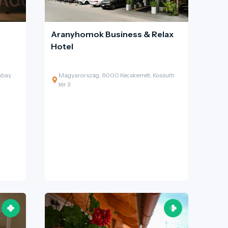
Aranyhomok Business & Relax
Hotel
abay
Magyarország, 6000 Kecskemét, Kossuth
tér 3