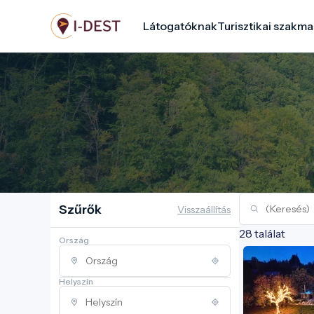
Ugrás
Látogatóknak
Turisztikai szakma
a
tartalomra
Szűrők
Visszaállítás
28 találat
Ország
Helyszín