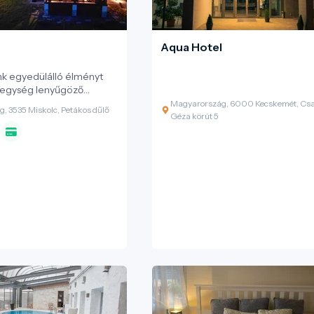
Aqua Hotel
 egyedülálló élményt
-hegység lenyűgöző
, vintage stílusú belső
Magyarország, 6000 Kecskemét, Cs
, 3535 Miskolc, Petákos dűlő
aládias hangulattal. Ideális
Géza körút 5
oknak, kisebb családoknak,
e és feltöltődésre vágynak
ennapok rohanásától.
tt a békés környezetet,
nyűgöző kilátás mindenkit
 fel.