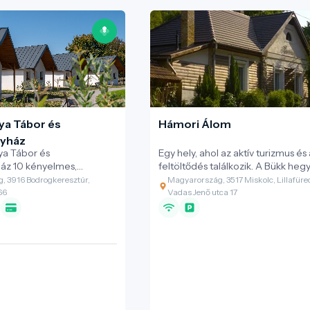
ya Tábor és
Hámori Álom
yház
ya Tábor és
Egy hely, ahol az aktív turizmus és a
áz 10 kényelmes,
feltöltődés találkozik. A Bükk hegység
os önálló
kapujában, patak partján, erdő
, 3916 Bodrogkeresztúr,
Magyarország, 3517 Miskolc, Lillafüre
l, közösségi terekkel ls
ölelésében pihenhetsz, túrázhatsz
66
Vadas Jenő utca 17
ai sporteszközök bérlési
sütögethetsz, szaunázhatsz, festh
l várja a vendégeket.