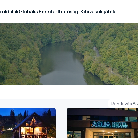
i oldalak
Globális Fenntarthatósági Kihívások játék
Rendezés: