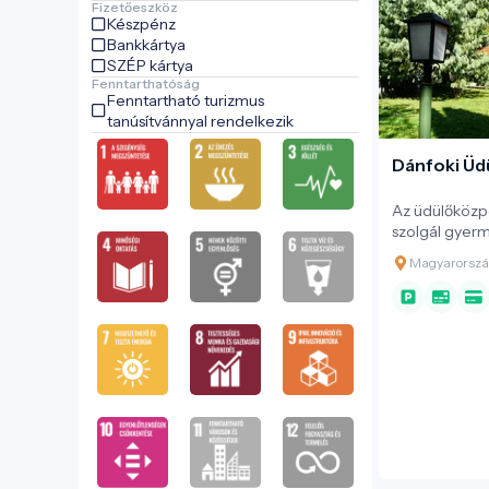
Fizetőeszköz
Készpénz
Bankkártya
SZÉP kártya
Fenntarthatóság
Fenntartható turizmus
tanúsítvánnyal rendelkezik
Dánfoki Üd
Az üdülőközpo
szolgál gyerm
osztálykiránd
Magyarorszá
edzőtáborokna
valamint csal
kulturális re
gólyatáboroknak
túráknak egyar
strand és kik
kikapcsolódás