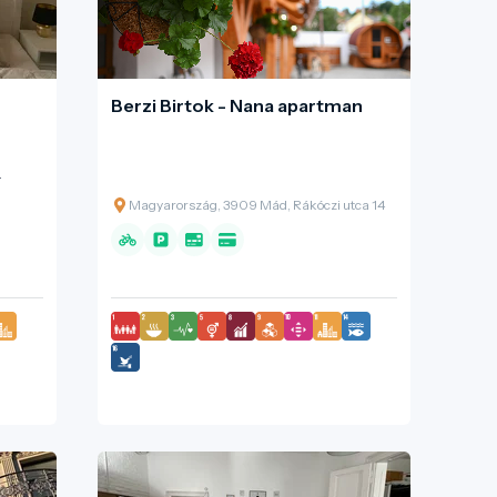
Berzi Birtok - Nana apartman
Magyarország, 3909 Mád, Rákóczi utca 14
is
ges
i
, így
as