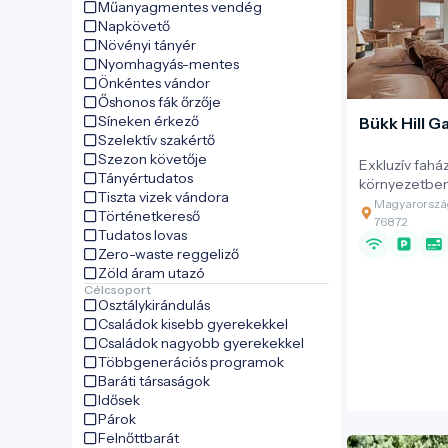
Műanyagmentes vendég
Napkövető
Növényi tányér
Nyomhagyás-mentes
Önkéntes vándor
Őshonos fák őrzője
Síneken érkező
Bükk Hill G
Szelektív szakértő
Szezon követője
Exkluzív fah
Tányértudatos
környezetben
Tiszta vizek vándora
Bükk lábánál
Magyarország
Történetkereső
várnak a Bükk
76872
Tudatos lovas
gerendaházai. A vendégek sa
Zero-waste reggeliző
jakuzzival, k
Zöld áram utazó
kerttel élvezh
Célcsoport
Letisztult be
Osztálykirándulás
anyagok, las
Családok kisebb gyerekekkel
részlet a pihenést s
Családok nagyobb gyerekekkel
más-más stílu
Többgenerációs programok
mindenhol ug
Baráti társaságok
kényelem, ro
Idősek
visszavonulás
Párok
Felnőttbarát