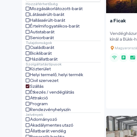
Hozzáférhetőség
Mozgásákorlátozott-barát
Látássérült-barát
Hallássérült-barát
a Ficak
Értelmifogyatékos-barát
Autistabarát
Vendégházunk
Seniorbarát
kínál a Bükk
Tulajdonságok
panorámájával
Családbarát
Magyarország
terekkel és cs
Biciklibarát
választás pár
Háziállatbarát
akik pihenésr
Szolgáltatástípusok
távol a mind
Közterület
Élvezzék együ
Helyi termelő, helyi termék
miközben a le
Civil szervezet
energiával tölt
Szállás
Étkezés / vendéglátás
Attrakció
Program
Rendezvényhelyszín
Jelvények
Adományozó
Akadálymentes utazó
Állatbarát vendég
Beporzók barátja