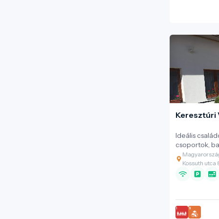
Keresztúri
Ideális család
csoportok, ba
vagy hosszabb
Magyarország
Nyugodt, cse
Kossuth utca 
található, bi
akadálymentes