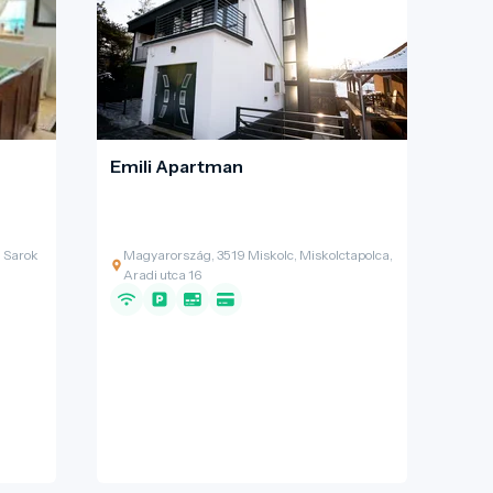
Emili Apartman
 Sarok
Magyarország, 3519 Miskolc, Miskolctapolca,
Aradi utca 16