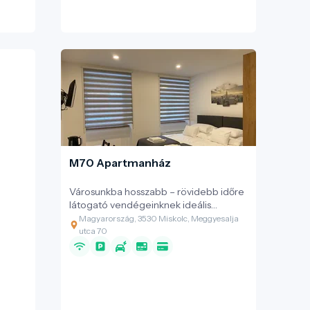
M70 Apartmanház
Városunkba hosszabb – rövidebb időre
látogató vendégeinknek ideális
választás, a modern stílusban kialakított
Magyarország, 3530 Miskolc, Meggyesalja
és berendezett 25 lakrészből álló
utca 70
apartmanházunk. Tökéletes választás
lehet egy hosszabb hétvégi
kiruccanáshoz, vagy akar egy
huzamosabb ideig tartó
tartózkodáshoz (mind tanulás, mind