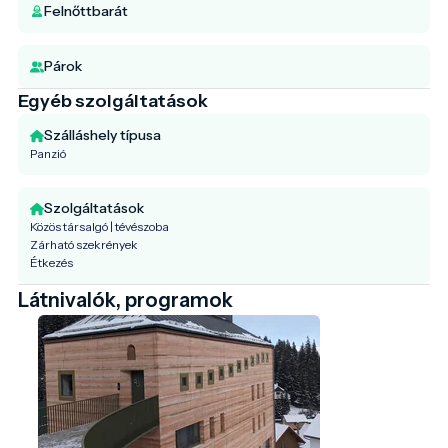
Felnőttbarát
Párok
Egyéb szolgáltatások
Szálláshely típusa
Panzió
Szolgáltatások
Közös társalgó | tévészoba
Zárható szekrények
Étkezés
Látnivalók, programok