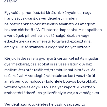
csapból.

Egy valódi pihenőoázist kínálunk: kényelmes, nagy 
franciaágyak várják a vendégeket, minden 
hálószobánkban okostelevízió található, és az egész 
házban elérhető a WiFi internetkapcsolat. A nappaliban 
a vendégek pihenhetnek a társalgórészben, vagy 
étkezhetnek a nagyméretű tölgyfa étkezőasztalnál, 
amely 10–15 fő számára is elegendő helyet biztosít.

Kérjük, fedezze fel a gyönyörű kertünket is! Az ingatlan 
gyermekbarát, családokat is szívesen látunk. A ház 
mellett játszótér található, trambulinnal, hintákkal és 
csúszdával. A vendégházat hatalmas kert veszi körül, 
amelyben gyümölcsös (különféle bogyós bokrokkal), 
veteményes és egy kis tó is helyet kapott. A kertben 
szabadtéri étkező- és grillezőhely is várja a vendégeket.

Vendégházunk tökéletes helyszín csapatépítő 