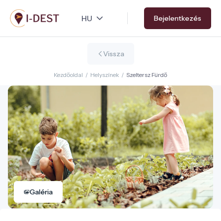
Ugrás
Bejelentkezés
a
tartalomra
Vissza
Kezdőoldal
/
Helyszínek
/
Szeltersz Fürdő
Galéria