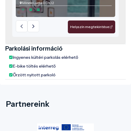
Minele Lueta DC102
Helyszín megtekintése
Parkolási információ
Ingyenes kültéri parkolás elérhető
E-bike töltés elérhető
Őrzött nyitott parkoló
Partnereink