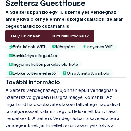
Szeltersz GuestHouse
A Szeltersz panzió egy 16 személyes vendégház 
amely kiváló kényelemmel szolgál családok, de akár 
céges találkozók számára is. 
Helyi útvonalak
Kulturális útvonalak
Erős, kódolt WIFI
Készpénz
Ingyenes WIFI
Bankkártya elfogadása
Ingyenes kültéri parkolás elérhető
E-bike töltés elérhető
Őrzött nyitott parkoló
További információ
A Selters Vendégház egy újonnan épült vendégház a 
Szeltersz völgyében (Hargita megye, Románia). Az 
ingatlan 6 hálószobával és lakosztállyal, egy nappalival 
társalgórésszel, valamint egy jól felszerelt konyhával 
rendelkezik. A Selters Vendégházban a kávé és a tea a 
vendégeinknek jár. Emellett szűrt ásványvíz folyik a 