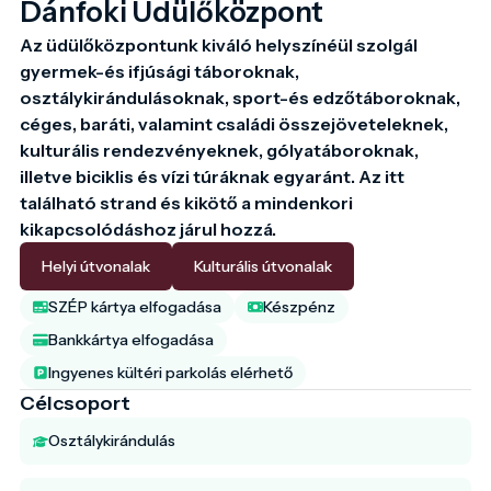
Dánfoki Üdülőközpont
Az üdülőközpontunk kiváló helyszínéül szolgál 
gyermek-és ifjúsági táboroknak, 
osztálykirándulásoknak, sport-és edzőtáboroknak, 
céges, baráti, valamint családi összejöveteleknek, 
kulturális rendezvényeknek, gólyatáboroknak, 
illetve biciklis és vízi túráknak egyaránt. Az itt 
található strand és kikötő a mindenkori 
kikapcsolódáshoz járul hozzá.
Helyi útvonalak
Kulturális útvonalak
SZÉP kártya elfogadása
Készpénz
Bankkártya elfogadása
Ingyenes kültéri parkolás elérhető
Célcsoport
Osztálykirándulás