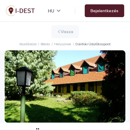
Ugrás
Bejelentkezés
a
tartalomra
Vissza
Kezdőoldal
/
Békés
/
Helyszínek
/
Dánfoki Üdülőközpont