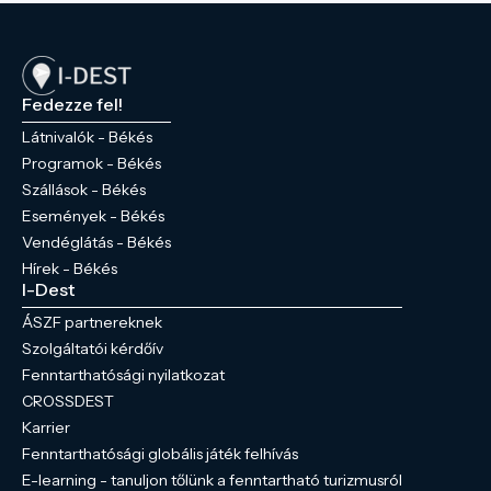
Ybl Miklós által tervezett Magtár és a park
legmagasabb pontján található kápolna és
kripta szinte egymástól „kéznyújtásnyira”
vannak. Ha Dobozon jár ezt a programot
Fedezze fel!
ne hagyja ki!
Látnivalók - Békés
Programok - Békés
Szállások - Békés
Események - Békés
Vendéglátás - Békés
Hírek - Békés
I-Dest
ÁSZF partnereknek
Szolgáltatói kérdőív
Fenntarthatósági nyilatkozat
CROSSDEST
Karrier
Fenntarthatósági globális játék felhívás
E-learning - tanuljon tőlünk a fenntartható turizmusról