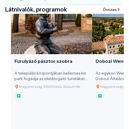
Látnivalók, programok
Összes
Furulyázó pásztor szobra
Dobozi Wenck
A település központjában kellemes kis
Az egykori Wenc
park fogadja az idelátogató turistákat.
Dobozi Általános I
Közepén a Millennium tiszteletére, a
Magyarország, 5624 Doboz, Kossuth tér
Magyarország, 562
Millennium évében, 2000-ben Doboz
Nagyközség Önkormányzata által
emeltetett köztéri szobor a „Furulyázó
Pásztor” áll, mely az ősi település
lakosainak életmódjára utal.