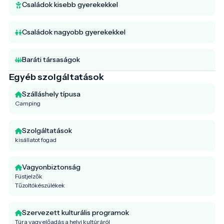
Családok kisebb gyerekekkel
Családok nagyobb gyerekekkel
Baráti társaságok
Egyéb szolgáltatások
Szálláshely típusa
Camping
Szolgáltatások
kisállatot fogad
Vagyonbiztonság
Füstjelzők
Tűzoltókészülékek
Szervezett kulturális programok
Túra vagy előadás a helyi kultúráról