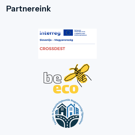
sor, mely igyekezett az egykori állapotot
Partnereink
visszaállítani új növények beültetésekkel,
ágyások kialakításával, a már elhalt fák
pótlásával. A gondozott és látványos park a
település kedvelt pontja, idős, fiatal
egyaránt szívesen sétál a több évszázadot
megélt fák alatt és tölti itt szabadidejét.
Szívesen invitáljuk vendégeinek is e
csodálatos természeti környezetbe,
melynek klímáját a Holt- Fekete-Körös
teszi sajátossá. A parkba 4 híd vezet, így
beláthatóbbá tenni a település
központjában található természeti csodát.
A park nyugati részén szoborpark
található, egykori magyar királyok emléke
előtt tisztelegve. A parkot körbejárva és
fantáziának megmozgatva eltudjuk
képzelni az egykori Wenckheim uradalom
hétköznapjait, hisz az egykori kastély, az