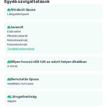
Egyéb szolgáltatások
Attrakció típusa
Látogatóközpont
Javasolt
Esős időre
Pénztárcabarát
Nászutasoknak
Kalandoroknak
További információ
Milyen hosszú időt tölt az adott helyen általában
3-4 órát
Bemutatás típusa
vezetéses / turnusos
Látogathatóság
vegyes