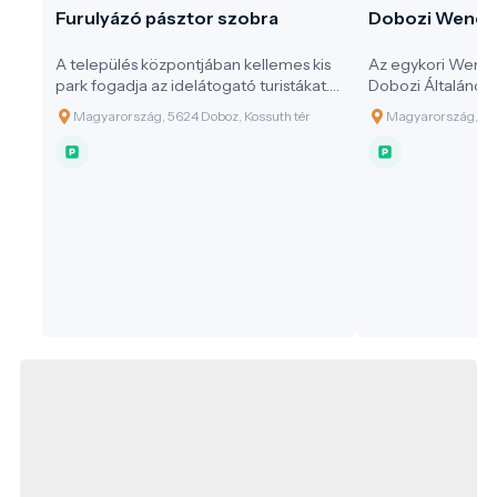
Furulyázó pásztor szobra
Dobozi Wenck
A település központjában kellemes kis
Az egykori Wenc
park fogadja az idelátogató turistákat.
Dobozi Általános I
Közepén a Millennium tiszteletére, a
Magyarország, 5624 Doboz, Kossuth tér
Magyarország, 562
Millennium évében, 2000-ben Doboz
Nagyközség Önkormányzata által
emeltetett köztéri szobor a „Furulyázó
Pásztor” áll, mely az ősi település
lakosainak életmódjára utal.