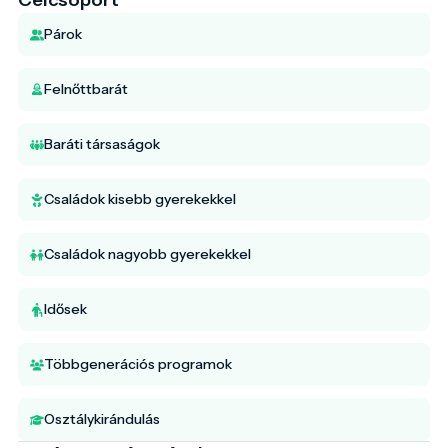
Párok
Felnőttbarát
Baráti társaságok
Családok kisebb gyerekekkel
Családok nagyobb gyerekekkel
Idősek
Többgenerációs programok
Osztálykirándulás