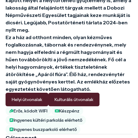
kapott helyet a helytörténeti gyűjtemény is, amely a 
lakosság által felajánlott tárgyak mellett a Dobozi 
Népművészeti Egyesület tagjainak keze munkáját is 
dicséri. Legújabb, Postatörténeti tárlata 2024-ben 
nyílt meg.

Ez a ház ad otthont minden, olyan kézműves 
foglalkozásnak, tábornak és rendezvénynek, mely 
nem hagyja elfeledni a régmúlt hagyományait és 
hűen továbbörökíti a jövő nemzedékének. Fő cél a 
helyi hagyományok, értékek tiszteletének 
átörökítése „Apáról fiúra”. Élő ház, rendezvénytér 
saját gyógynövényes kerttel. Az emlékház előzetes 
egyeztetést követően látogatható.
Helyi útvonalak
Kulturális útvonalak
Erős, kódolt WIFI
Készpénz
Ingyenes kültéri parkolás elérhető
Ingyenes buszparkoló elérhető
Célcsoport