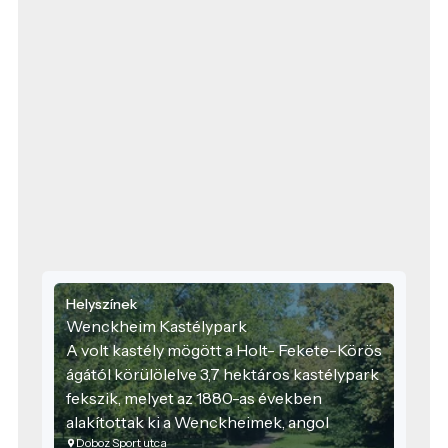
Helyszínek
Wenckheim Kastélypark
A volt kastély mögött a Holt- Fekete-Körös
ágától körülölelve 3,7 hektáros kastélypark
fekszik, melyet az 1880-as években
alakítottak ki a Wenckheimek, angol
Doboz Sport utca
stílusban. Jellemző fái: kocsányos tölgyek,