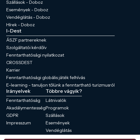
Szállások - Doboz
Események - Doboz
Vendéglátás - Doboz
Hírek - Doboz
I-Dest
ÁSZF partnereknek
Szolgáltatói kérdőív
Fenntarthatósági nyilatkozat
CROSSDEST
Karrier
Fenntarthatósági globális játék felhívás
E-learning - tanuljon tőlünk a fenntartható turizmusról
Irányelvek
Többre vágyik?
Fenntarthatóság
Látnivalók
Akadálymentesség
Programok
GDPR
Szállások
Impresszum
Események
Vendéglátás
Hírek