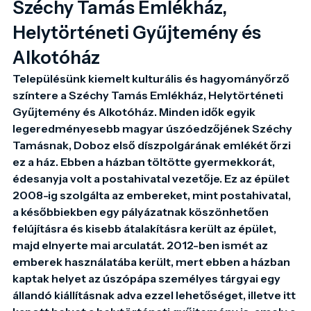
Széchy Tamás Emlékház,
Helytörténeti Gyűjtemény és
Alkotóház
Településünk kiemelt kulturális és hagyományőrző 
színtere a Széchy Tamás Emlékház, Helytörténeti 
Gyűjtemény és Alkotóház. Minden idők egyik 
legeredményesebb magyar úszóedzőjének Széchy 
Tamásnak, Doboz első díszpolgárának emlékét őrzi 
ez a ház. Ebben a házban töltötte gyermekkorát, 
édesanyja volt a postahivatal vezetője. Ez az épület 
2008-ig szolgálta az embereket, mint postahivatal, 
a későbbiekben egy pályázatnak köszönhetően 
felújításra és kisebb átalakításra került az épület, 
majd elnyerte mai arculatát. 2012-ben ismét az 
emberek használatába került, mert ebben a házban 
kaptak helyet az úszópápa személyes tárgyai egy 
állandó kiállításnak adva ezzel lehetőséget, illetve itt 