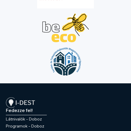
csodálatos természeti környezetbe,
melynek klímáját a Holt- Fekete-Körös
teszi sajátossá. A parkba 4 híd vezet, így
beláthatóbbá tenni a település
központjában található természeti csodát.
A park nyugati részén szoborpark
található, egykori magyar királyok emléke
előtt tisztelegve. A parkot körbejárva és
fantáziának megmozgatva eltudjuk
képzelni az egykori Wenckheim uradalom
hétköznapjait, hisz az egykori kastély, az
Ybl Miklós által tervezett Magtár és a park
legmagasabb pontján található kápolna és
kripta szinte egymástól „kéznyújtásnyira”
vannak. Ha Dobozon jár ezt a programot
ne hagyja ki!
Fedezze fel!
Látnivalók - Doboz
Programok - Doboz