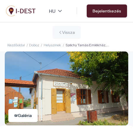
Ugrás
Bejelentkezés
a
tartalomra
Vissza
Kezdőoldal
/
Doboz
/
Helyszínek
/
Széchy Tamás Emlékház,
Helytörténeti Gyűjtemény és
Alkotóház
Galéria