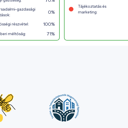
70%
yi gazdaság:
Tájékoztatás és
rsadalmi-gazdasági
0%
marketing:
tások:
100%
sségi részvétel:
71%
beri méltóság: