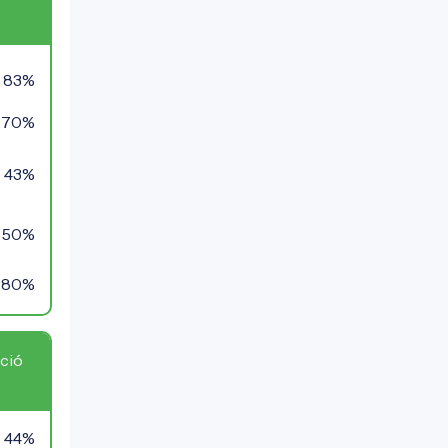
83%
70%
43%
50%
80%
ció
44%