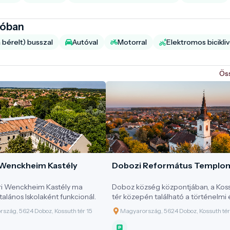
ióban
 bérelt) busszal
Autóval
Motorral
Elektromos bicikliv
Ös
Wenckheim Kastély
Dobozi Református Templo
ri Wenckheim Kastély ma
Doboz község központjában, a Kos
talános Iskolaként funkcionál.
tér közepén található a történelmi 
eszmei értékekkel bíró református
szág, 5624 Doboz, Kossuth tér 15
Magyarország, 5624 Doboz, Kossuth tér
templom: 1794-1798 között Kállai M
Sámuel prédikátorsága alatt épült f