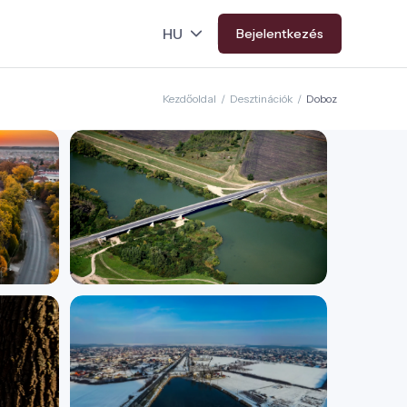
Bejelentkezés
Kezdőoldal
/
Desztinációk
/
Doboz