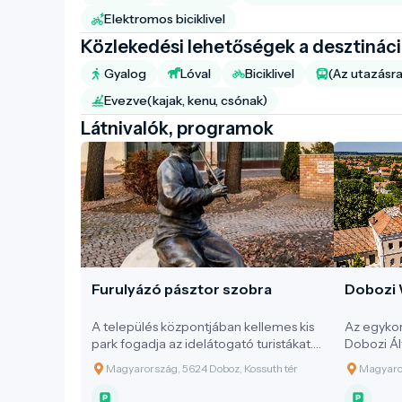
Elektromos biciklivel
Közlekedési lehetőségek a desztinác
Gyalog
Lóval
Biciklivel
(Az utazásra
Evezve(kajak, kenu, csónak)
Látnivalók, programok
Furulyázó pásztor szobra
Dobozi 
A település központjában kellemes kis
Az egyko
park fogadja az idelátogató turistákat.
Dobozi Ál
Közepén a Millennium tiszteletére, a
Magyarország, 5624 Doboz, Kossuth tér
Magyaror
Millennium évében, 2000-ben Doboz
Nagyközség Önkormányzata által