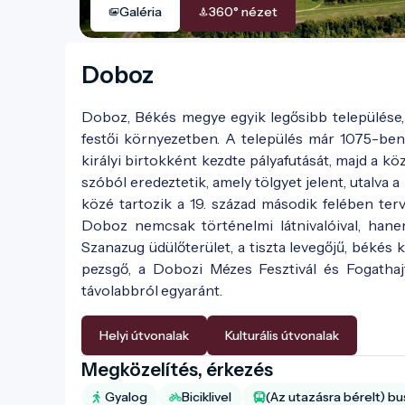
Galéria
360° nézet
Doboz
Doboz, Békés megye egyik legősibb települése,
festői környezetben. A település már 1075-ben 
királyi birtokként kezdte pályafutását, majd a 
szóból eredeztetik, amely tölgyet jelent, utalva
közé tartozik a 19. század második felében te
Doboz nemcsak történelmi látnivalóival, hanem
Szanazug üdülőterület, a tiszta levegőjű, békés k
pezsgő, a Dobozi Mézes Fesztivál és Fogatha
távolabbról egyaránt.
Helyi útvonalak
Kulturális útvonalak
Megközelítés, érkezés
Gyalog
Biciklivel
(Az utazásra bérelt) bu