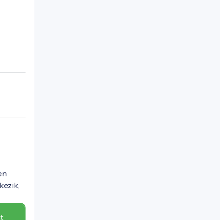
en
kezik,
t