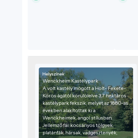
emeltetett köztéri szobor a „Furulyázó
Pásztor” áll, mely az ősi település
lakosainak életmódjára utal.
Helyszínek
Wenckheim Kastélypark
A volt kastély mögött a Holt- Fekete-
Körös ágától körülölelve 3,7 hektáros
kastélypark fekszik, melyet az 1880-as
években alakítottak ki a
Wenckheimek, angol stílusban.
Jellemző fái: kocsányos tölgyek,
platánfák, hársak, vadgesztenyék,