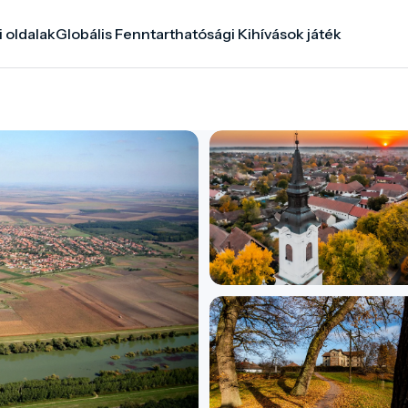
i oldalak
Globális Fenntarthatósági Kihívások játék