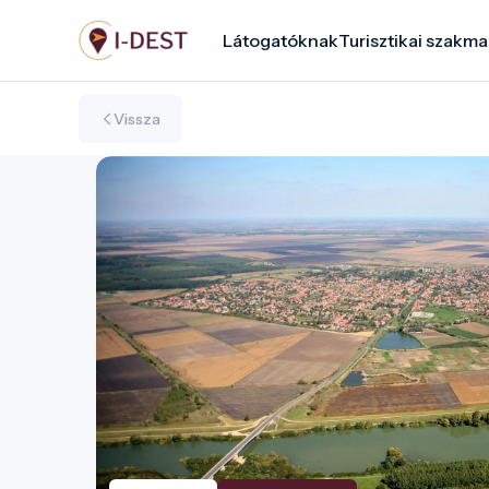
Ugrás
Látogatóknak
Turisztikai szakma
a
tartalomra
Vissza