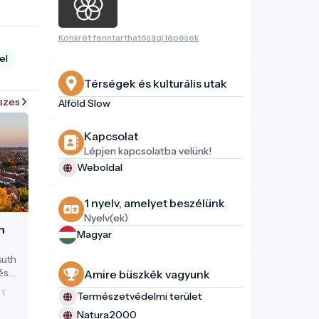
Konkrét fenntarthatósági lépések
el
Térségek és kulturális utak
szes
Alföld Slow
Kapcsolat
Lépjen kapcsolatba velünk!
Weboldal
1 nyelv, amelyet beszélünk
Nyelv(ek)
m
Magyar
suth
és
Amire büszkék vagyunk
 1
Természetvédelmi terület
.
el.
Natura2000