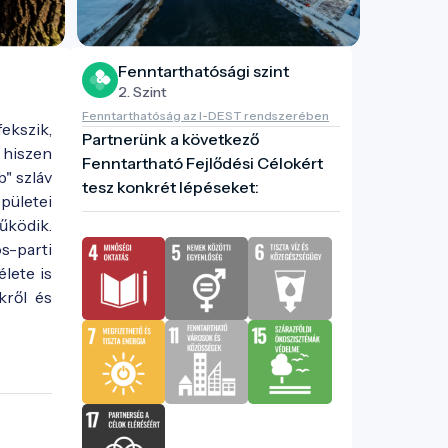
Fenntarthatósági szint
2. Szint
Fenntarthatóság az I-DEST rendszerében
ekszik,
Partnerünk a következő
 hiszen
Fenntartható Fejlődési Célokért
" szláv
tesz konkrét lépéseket:
épületei
űködik.
s-parti
élete is
kről és