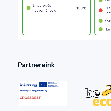
Hel
Emberek és
100%
Tá
hagyományok:
ha
Közö
Em
Partnereink