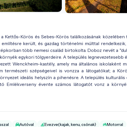
 a Kettős-Körös és Sebes-Körös találkozásának közelében f
említésre került, és gazdag történelmi múlttal rendelkezik,
középkorban több nemesi család birtokolta. Doboz nevét a "dub
 a környék egykori tölgyerdeire. A település legnevezetesebb 
rvezett Wenckheim-kastély, amely ma általános iskolaként m
 természeti szépségeivel is vonzza a látogatókat; a Körö
örnyezet ideális helyszín a pihenésre. A település kulturális 
jtó Emlékverseny évente számos látogatót vonz a környé
sszal
Autóval
Evezve(kajak, kenu, csónak)
Motorral