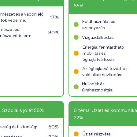
65%
rmészet és a vadon élő
17%
atok védelme:
Földhasználat és
szennyezés:
mészet és
80%
mészetvédelem:
Vízgazdálkodás:
Energia, fenntartható
mobilitás és
éghajlatváltozás:
Az éghajlatváltozáshoz
való alkalmazkodás:
Hulladék és
újrahasznosítás:
: Szociális jólét 58%
6. téma: Üzlet és kommuniká
22%
50%
szség és biztonság:
Üzleti részvétel: