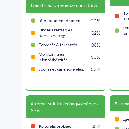
Desztinációmenedzsment 69%
Te
áll
100%
Látogatómenedzsment:
Ter
Elkötelezettség és
62%
ter
szervezettség:
83%
Tervezés & fejlesztés:
Monitoring és
50%
jelentéskészítés:
50%
Jogi és etikai megfelelés:
4. téma: Kultúra és hagyományok
5. téma
67%
Egé
33%
Kulturális örökség: