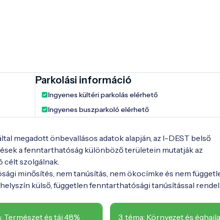
Parkolási információ
Ingyenes kültéri parkolás elérhető
Ingyenes buszparkoló elérhető
 által megadott önbevallásos adatok alapján, az I-DEST belső
ések a fenntarthatóság különböző területein mutatják az
ó célt szolgálnak.
ósági minősítés, nem tanúsítás, nem ökocímke és nem függetl
elyszín külső, független fenntarthatósági tanúsítással rendel
a: Természet és táj 48%
3. téma: Környezet és éghajla