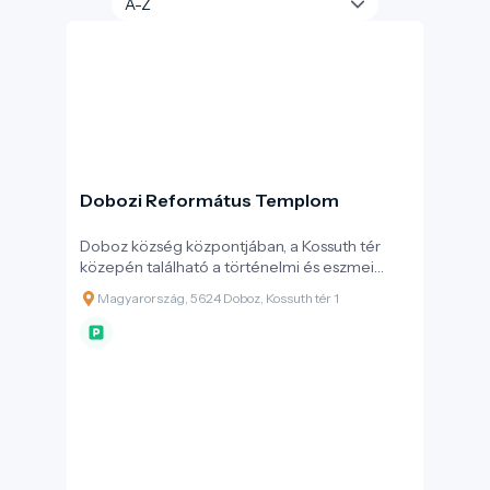
Dobozi Református Templom
Doboz község központjában, a Kossuth tér
közepén található a történelmi és eszmei
értékekkel bíró református templom: 1794-
Magyarország, 5624 Doboz, Kossuth tér 1
1798 között Kállai M. Sámuel prédikátorsága
alatt épült fel.