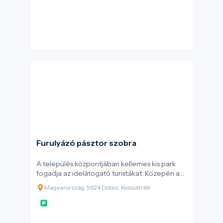
Furulyázó pásztor szobra
A település központjában kellemes kis park
fogadja az idelátogató turistákat. Közepén a
Millennium tiszteletére, a Millennium évében,
Magyarország, 5624 Doboz, Kossuth tér
2000-ben Doboz Nagyközség
Önkormányzata által emeltetett köztéri
szobor a „Furulyázó Pásztor” áll, mely az ősi
település lakosainak életmódjára utal.