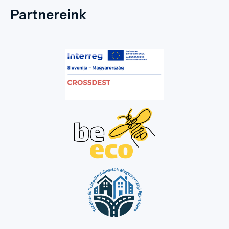
alkalmas gabonatárolásra, ez funkcionált
Partnereink
magtárként. Ehhez az épületszárnyhoz
csatlakozik merőlegesen a silórész, amely
szintén háromemeletes. A közepén félköríves
boltozat található, valamint a jobb oldali
részén a szárítósiló helyezkedett el. 1985-ben
a vihar által súlyosan megrongált tetőzetet
helyreállították, további munkálatokra
azonban nem került sor. A magtár 1944-ig az
uradalom majd a Földműves Szövetkezet,
utána a Békés megyei Gabonaforgalmi és
Malomipari Vállalat használatában volt, 1962-
ben a dobozi Petőfi Tsz vásárolta meg az
épületet. A Termelőszövetkezet vezetősége
látva a rohamos állagromlást tervbe vette az
épület felújítását, de a szükséges pénzeszközt
nem tudta biztosítani. A magtár napjainkra
erősen leromlott állapota ellenére is
agrártörténeti emléknek számít. Jelenleg
magántulajdonban van.