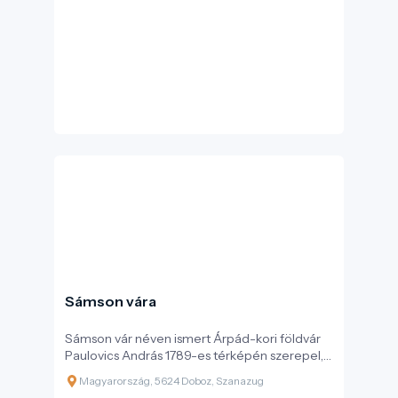
Sámson vára
Sámson vár néven ismert Árpád-kori földvár
Paulovics András 1789-es térképén szerepel,
korábbi források nem említik. Egy népmonda
Magyarország, 5624 Doboz, Szanazug
szerint a vár neve egy Sámson nevű