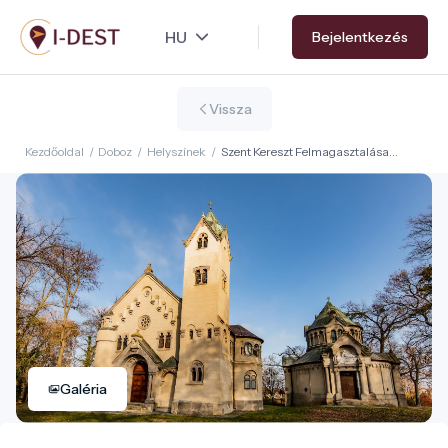
Ugrás
Bejelentkezés
a
tartalomra
Vissza
Kezdőoldal
/
Doboz
/
Helyszínek
/
Szent Kereszt Felmagasztalása
katolikus templom és kripta
Galéria