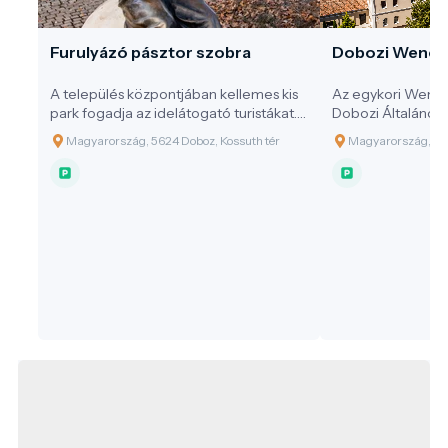
Furulyázó pásztor szobra
Dobozi Wenck
A település központjában kellemes kis
Az egykori Wenc
park fogadja az idelátogató turistákat.
Dobozi Általános I
Közepén a Millennium tiszteletére, a
Magyarország, 5624 Doboz, Kossuth tér
Magyarország, 562
Millennium évében, 2000-ben Doboz
Nagyközség Önkormányzata által
emeltetett köztéri szobor a „Furulyázó
Pásztor” áll, mely az ősi település
lakosainak életmódjára utal.