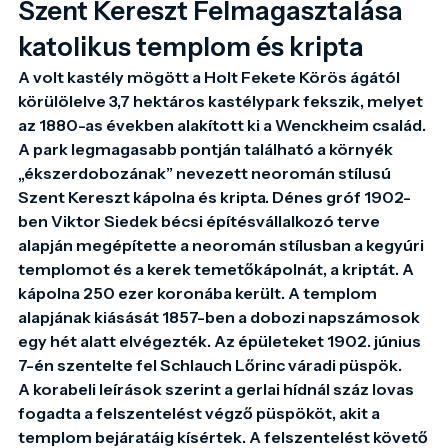
Szent Kereszt Felmagasztalása
katolikus templom és kripta
A volt kastély mögött a Holt Fekete Körös ágától 
körülölelve 3,7 hektáros kastélypark fekszik, melyet 
az 1880-as években alakított ki a Wenckheim család. 
A park legmagasabb pontján található a környék 
„ékszerdobozának” nevezett neoromán stílusú 
Szent Kereszt kápolna és kripta. Dénes gróf 1902-
ben Viktor Siedek bécsi építésvállalkozó terve 
alapján megépítette a neoromán stílusban a kegyúri 
templomot és a kerek temetőkápolnát, a kriptát. A 
kápolna 250 ezer koronába került. A templom 
alapjának kiásását 1857-ben a dobozi napszámosok 
egy hét alatt elvégezték. Az épületeket 1902. június 
7-én szentelte fel Schlauch Lőrinc váradi püspök.

A korabeli leírások szerint a gerlai hídnál száz lovas 
fogadta a felszentelést végző püspököt, akit a 
templom bejáratáig kísértek. A felszentelést követő 