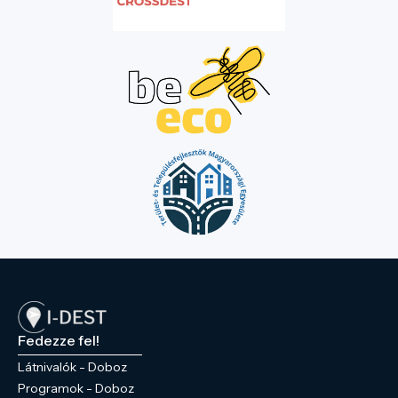
Szívesen invitáljuk vendégeinek is e
csodálatos természeti környezetbe,
melynek klímáját a Holt- Fekete-Körös
teszi sajátossá. A parkba 4 híd vezet, így
beláthatóbbá tenni a település
központjában található természeti csodát.
A park nyugati részén szoborpark
található, egykori magyar királyok emléke
előtt tisztelegve. A parkot körbejárva és
fantáziának megmozgatva eltudjuk
képzelni az egykori Wenckheim uradalom
hétköznapjait, hisz az egykori kastély, az
Ybl Miklós által tervezett Magtár és a park
legmagasabb pontján található kápolna és
kripta szinte egymástól „kéznyújtásnyira”
vannak. Ha Dobozon jár ezt a programot
Fedezze fel!
ne hagyja ki!
Látnivalók - Doboz
Programok - Doboz