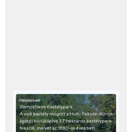
Helyszínek
Wenckheim Kastélypark
A volt kastély mögött a Holt- Fekete-Körös
ágától körülölelve 3,7 hektáros kastélypark
fekszik, melyet az 1880-as években