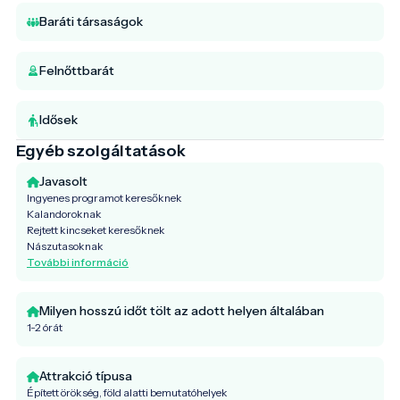
Baráti társaságok
Felnőttbarát
Idősek
Egyéb szolgáltatások
Javasolt
Ingyenes programot keresőknek
Kalandoroknak
Rejtett kincseket keresőknek
Nászutasoknak
További információ
Milyen hosszú időt tölt az adott helyen általában
1-2 órát
Attrakció típusa
Épített örökség, föld alatti bemutatóhelyek