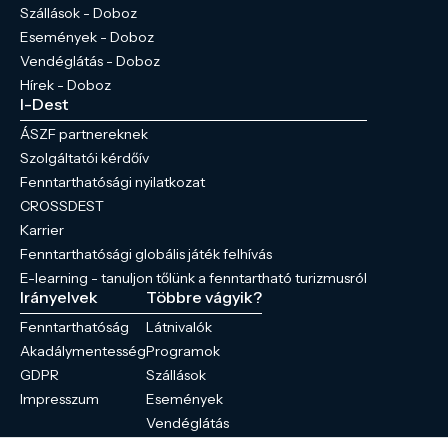
Szállások - Doboz
Események - Doboz
Vendéglátás - Doboz
Hírek - Doboz
I-Dest
ÁSZF partnereknek
Szolgáltatói kérdőív
Fenntarthatósági nyilatkozat
CROSSDEST
Karrier
Fenntarthatósági globális játék felhívás
E-learning - tanuljon tőlünk a fenntartható turizmusról
Irányelvek
Többre vágyik?
Fenntarthatóság
Látnivalók
Akadálymentesség
Programok
GDPR
Szállások
Impresszum
Események
Vendéglátás
Hírek