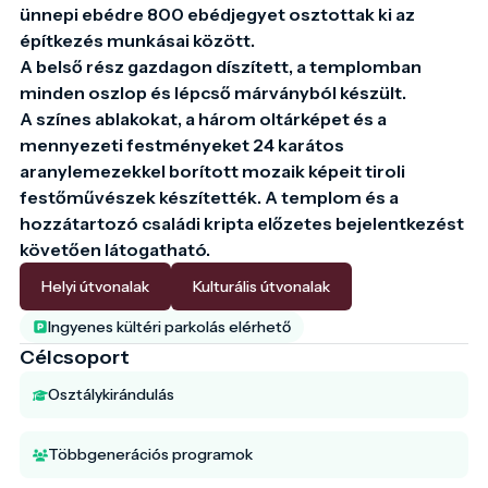
ünnepi ebédre 800 ebédjegyet osztottak ki az 
építkezés munkásai között.

A belső rész gazdagon díszített, a templomban 
minden oszlop és lépcső márványból készült.

A színes ablakokat, a három oltárképet és a 
mennyezeti festményeket 24 karátos 
aranylemezekkel borított mozaik képeit tiroli 
festőművészek készítették. A templom és a 
hozzátartozó családi kripta előzetes bejelentkezést 
követően látogatható.
Helyi útvonalak
Kulturális útvonalak
Ingyenes kültéri parkolás elérhető
Célcsoport
Osztálykirándulás
Többgenerációs programok