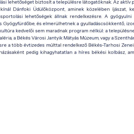
 lehetőséget biztosít a településre látogatóknak. Az aktív 
 kínál Dánfoki Üdülőközpont, aminek közelében íjászat, k
 sportolási lehetőségek állnak rendelkezésre. A gyógyulni
s Gyógyfürdőbe, és elmerülhetnek a gyulladáscsökkentő, izom
 kultúra kedvelői sem maradnak program nélkül: a településn
 galéria, a Békés Városi Jantyik Mátyás Múzeum, vagy a Szenth
sre a több évtizedes múlttal rendelkező Békés-Tarhosi Zene
ázásaként pedig kihagyhatatlan a híres békési kolbász, am