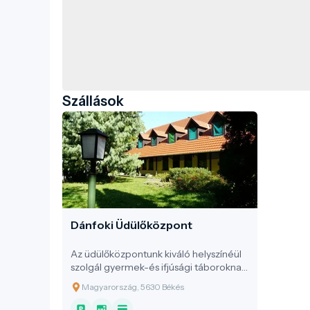
Szállások
Dánfoki Üdülőközpont
Az üdülőközpontunk kiváló helyszínéül
szolgál gyermek-és ifjúsági táboroknak,
osztálykirándulásoknak, sport-és
Magyarország, 5630 Békés
edzőtáboroknak, céges, baráti,
valamint családi összejöveteleknek,