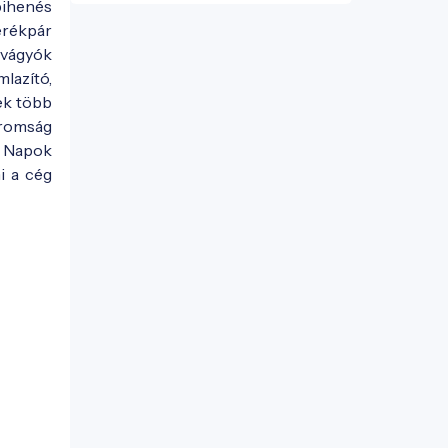
pihenés
erékpár
 vágyók
lazító,
ek több
áromság
i Napok
i a cég