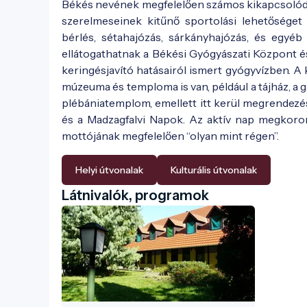
Békés nevének megfelelően számos kikapcsolódási
szerelmeseinek kitűnő sportolási lehetőséget
bérlés, sétahajózás, sárkányhajózás, és egyéb
ellátogathatnak a Békési Gyógyászati Központ é
keringésjavító hatásairól ismert gyógyvízben. A
múzeuma és temploma is van, például a tájház, a
plébániatemplom, emellett itt kerül megrendezé
és a Madzagfalvi Napok. Az aktív nap megkoron
mottójának megfelelően “olyan mint régen”.
Helyi útvonalak
Kulturális útvonalak
Látnivalók, programok