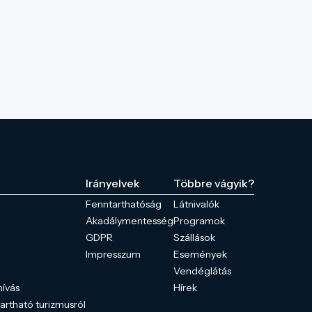
Irányelvek
Többre vágyik?
Fenntarthatóság
Látnivalók
Akadálymentesség
Programok
GDPR
Szállások
Impresszum
Események
Vendéglátás
hívás
Hírek
tartható turizmusról