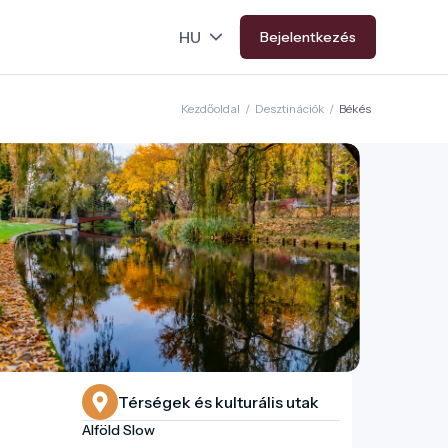
Bejelentkezés
Kezdőoldal
/
Desztinációk
/
Békés
Térségek és kulturális utak
Alföld Slow