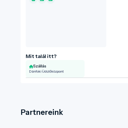
kulturális rendezvényeknek,
gólyatáboroknak, illetve biciklis és vízi
túráknak egyaránt. Az itt található
strand és kikötő a mindenkori
kikapcsolódáshoz járul hozzá.
Mit talál itt?
Szállás
Dánfoki Üdülőközpont
Partnereink