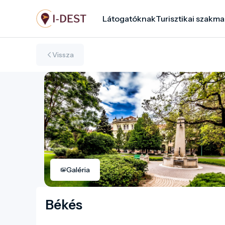
Ugrás
Látogatóknak
Turisztikai szakma
a
tartalomra
Vissza
Galéria
Békés