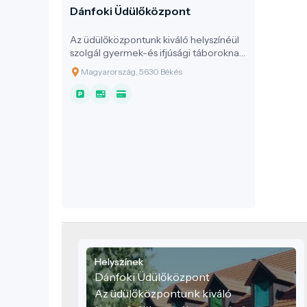
Dánfoki Üdülőközpont
Az üdülőközpontunk kiváló helyszínéül
szolgál gyermek-és ifjúsági táboroknak,
osztálykirándulásoknak, sport-és
Magyarország, 5630 Békés
edzőtáboroknak, céges, baráti,
valamint családi összejöveteleknek,
kulturális rendezvényeknek,
gólyatáboroknak, illetve biciklis és vízi
túráknak egyaránt. Az itt található
strand és kikötő a mindenkori
kikapcsolódáshoz járul hozzá.
Helyszínek
Dánfoki Üdülőközpont
Az üdülőközpontunk kiváló