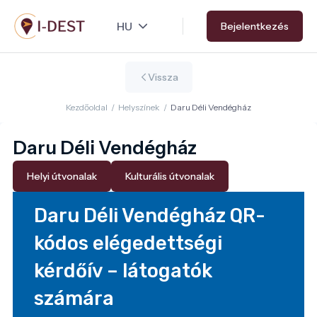
Ugrás
Bejelentkezés
a
tartalomra
Vissza
Kezdőoldal
/
Helyszínek
/
Daru Déli Vendégház
Daru Déli Vendégház
Helyi útvonalak
Kulturális útvonalak