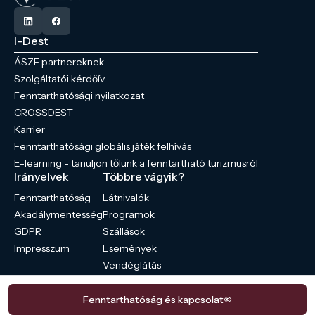
I-Dest
ÁSZF partnereknek
Szolgáltatói kérdőív
Fenntarthatósági nyilatkozat
CROSSDEST
Karrier
Fenntarthatósági globális játék felhívás
E-learning - tanuljon tőlünk a fenntartható turizmusról
Irányelvek
Többre vágyik?
Fenntarthatóság
Látnivalók
Akadálymentesség
Programok
GDPR
Szállások
Impresszum
Események
Vendéglátás
Hírek
Fenntarthatóság és kapcsolat