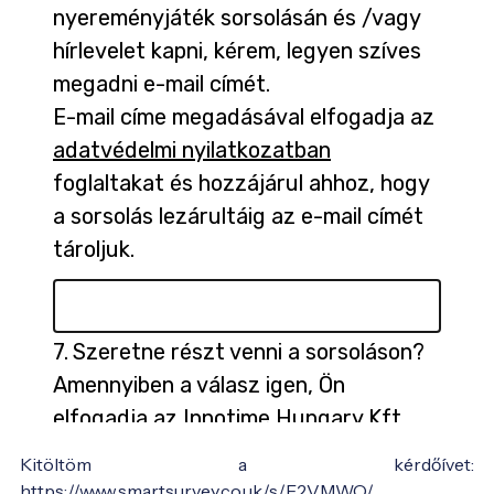
Kitöltöm a kérdőívet:
https://www.smartsurvey.co.uk/s/F2VMWO/