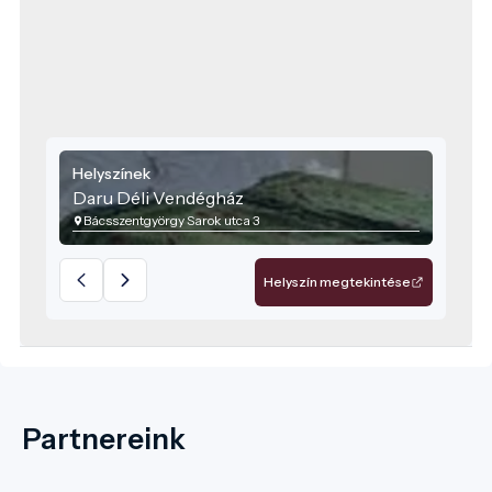
Helyszínek
Daru Déli Vendégház
Bácsszentgyörgy Sarok utca 3
Helyszín megtekintése
Partnereink