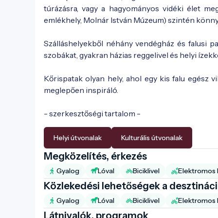
túrázásra, vagy a hagyományos vidéki élet megi
emlékhely, Molnár István Múzeum) szintén könny
Szálláshelyekből néhány vendégház és falusi p
szobákat, gyakran házias reggelivel és helyi ízekk
Kőrispatak olyan hely, ahol egy kis falu egész v
meglepően inspiráló.
- szerkesztőségi tartalom -
Helyi útvonalak
Kulturális útvonalak
Megközelítés, érkezés
Gyalog
Lóval
Biciklivel
Elektromos b
Közlekedési lehetőségek a desztinác
Gyalog
Lóval
Biciklivel
Elektromos b
Látnivalók, programok