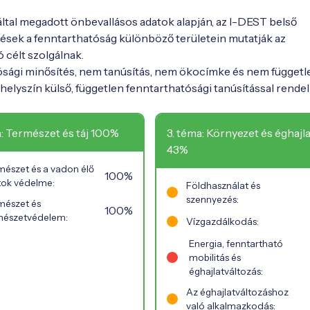
 által megadott önbevallásos adatok alapján, az I-DEST belső
ések a fenntarthatóság különböző területein mutatják az
ó célt szolgálnak.
ósági minősítés, nem tanúsítás, nem ökocímke és nem függetl
elyszín külső, független fenntarthatósági tanúsítással rendel
a: Természet és táj 100%
3. téma: Környezet és éghajla
43%
mészet és a vadon élő
100%
atok védelme:
Földhasználat és
szennyezés:
mészet és
100%
mészetvédelem:
Vízgazdálkodás:
Energia, fenntartható
mobilitás és
éghajlatváltozás:
Az éghajlatváltozáshoz
való alkalmazkodás: