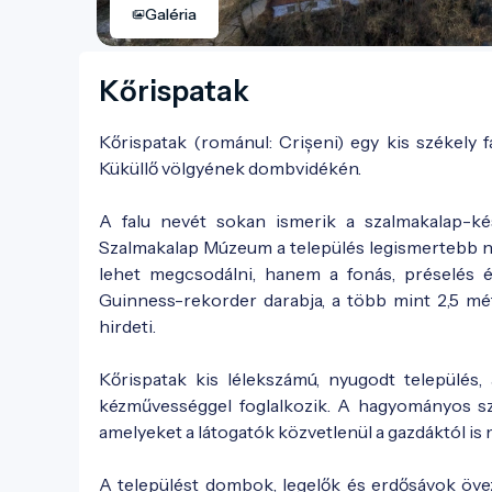
Galéria
Kőrispatak
Kőrispatak (románul: Crișeni) egy kis székely
Küküllő völgyének dombvidékén.
A falu nevét sokan ismerik a szalmakalap-ké
Szalmakalap Múzeum a település legismertebb n
lehet megcsodálni, hanem a fonás, préselés é
Guinness-rekorder darabja, a több mint 2,5 mé
hirdeti.
Kőrispatak kis lélekszámú, nyugodt település,
kézművességgel foglalkozik. A hagyományos szé
amelyeket a látogatók közvetlenül a gazdáktól is
A települést dombok, legelők és erdősávok övezi