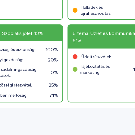
Hulladék és
újrahasznosítás:
: Szociális jólét 43%
6. téma: Üzlet és kommuniká
61%
100%
zség és biztonság:
Üzleti részvétel:
20%
yi gazdaság:
Tájékoztatás és
rsadalmi-gazdasági
0%
marketing:
tások:
25%
össégi részvétel:
71%
beri méltóság: