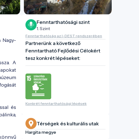
Fenntarthatósági szint
1. Szint
Fenntarthatóság az I-DEST rendszerében
a Nagy-
Partnerünk a következő
Fenntartható Fejlődési Célokért
tesz konkrét lépéseket:
ssza. A
lapokat
 múzeum
fogását
Konkrét fenntarthatósági lépések
ssal és
álinka,
Térségek és kulturális utak
Hargita megye
 könnyű