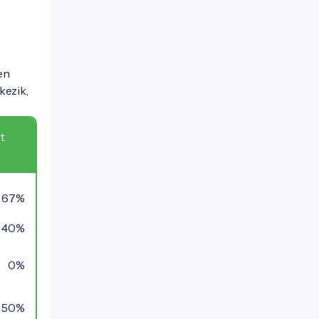
en
kezik,
t
67%
40%
0%
50%