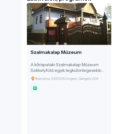
Szalmakalap Múzeum
A kőrispataki Szalmakalap Múzeum
Székelyföld egyik legkülönlegesebb
tematikus gyűjteménye, amely egy
Románia, 537006 Crișeni, Gergely 229
egyszerű, mégis sokrétű használati
tárgyon – a szalmakalapon – keresztül
mutatja be a helyi paraszti kultúra,
kézművesség és közösségi identitás
értékeit. A Hargita megyei Kőrispatak
településen található múzeum egy
falusi porta épületében kapott helyet, s
célja a mesterség múltjának,
technikájának, és esztétikai világának
megőrzése, élővé tétele.