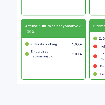
4. téma: Kultúra és hagyományok
5. téma
100%
Egés
100%
Kulturális örökség:
Hel
Emberek és
100%
Tá
hagyományok:
ha
Köz
Em