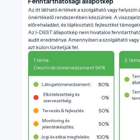
Fenntarthatósági állapotkép
Az itt látható értékek a szolgáltató vagy helyszín
önértékelő rendszerében készülnek. A visszajelz
előrehaladást, és tájékoztató, fejlesztést támogat
Az I-DEST állapotkép nem hivatalos fenntarthat
audit eredménye. Amennyiben a szolgáltató vagy h
azt külön tüntetjük fel.
1. téma:
2. tém
Desztinációmenedzsment 56%
Ter
áll
80%
Látogatómenedzsment:
Ter
Elkötelezettség és
0%
ter
szervezettség:
50%
Tervezés & fejlesztés:
Monitoring és
50%
jelentéskészítés:
100%
Jogi és etikai megfelelés: