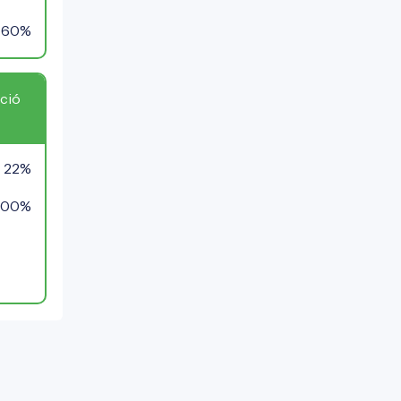
60%
ció
22%
100%