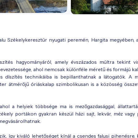
 falu Székelykeresztúr nyugati peremén, Hargita megyében, 
szítés hagyományáról, amely évszázados múltra tekint vi
evezetessége, ahol nemcsak különféle méretű és formájú ka
s díszítés technikáiba is bepillanthatnak a látogatók. A
ter átmérőjű óriáskalap szimbolikusan is a közösség össze
 ahol a helyiek többsége ma is mezőgazdasággal, állattartá
kely portákon gyakran készül házi sajt, lekvár, méz vagy p
 megvásárolhatnak.
k, így kiváló lehetőséget kínál a csendes falusi pihenésre,