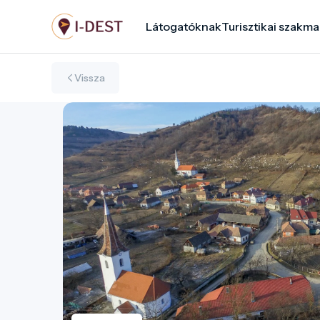
Ugrás
Látogatóknak
Turisztikai szakma
a
tartalomra
Vissza