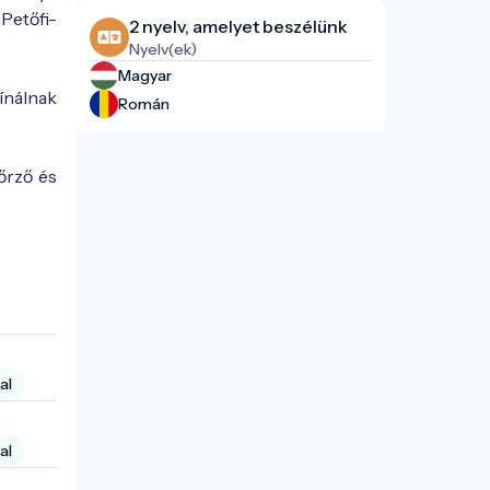
Petőfi-
2 nyelv, amelyet beszélünk
Nyelv(ek)
Magyar
ínálnak
Román
kőrző és
al
al