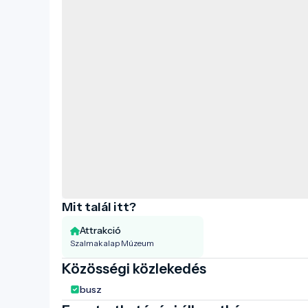
Mit talál itt?
Attrakció
Szalmakalap Múzeum
Közösségi közlekedés
busz