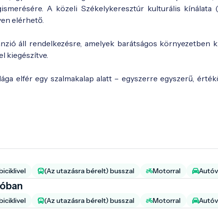
smerésére. A közeli Székelykeresztúr kulturális kínálata (
en elérhető.
anzió áll rendelkezésre, amelyek barátságos környezetben k
el kiegészítve.
ilága elfér egy szalmakalap alatt – egyszerre egyszerű, érté
iciklivel
(Az utazásra bérelt) busszal
Motorral
Autóv
ióban
iciklivel
(Az utazásra bérelt) busszal
Motorral
Autóv