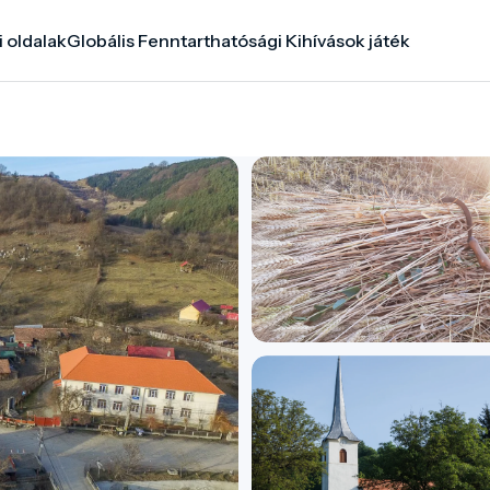
i oldalak
Globális Fenntarthatósági Kihívások játék