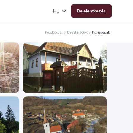
Bejelentkezés
Kezdőoldal
/
Desztinációk
/
Kőrispatak