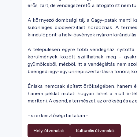
erős, zárt, de vendégszerető: a látogató itt nem tur
A környező dombsági táj, a Gagy-patak menti k
különleges biodiverzitást hordoznak. A termés
kiindulópont: a helyi ösvények nyáron kirándulás
A településen egyre több vendégház nyitotta m
körülmények között szállhatnak meg – gyakran
gyümölcsből, mézből. Itt a vendéglátás nem szol
beengedi egy-egy ünnepi szertartásra, fonóra, kö
Énlaka nemcsak épített örökségében, hanem élő
hanem példát mutat: hogyan lehet a múlt érté
meríteni. A csend, a természet, az örökség és az
- szerkesztőségi tartalom -
Helyi útvonalak
Kulturális útvonalak