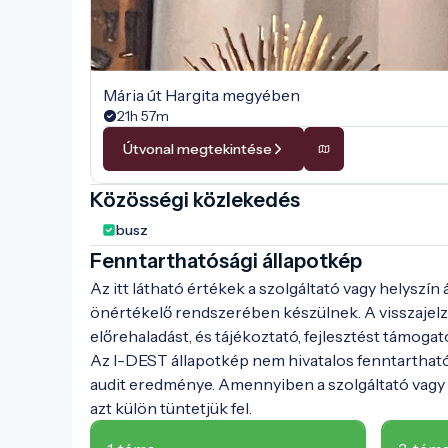
Mária út Hargita megyében
21h 57m
Útvonal megtekintése
Közösségi közlekedés
busz
Fenntarthatósági állapotkép
Az itt látható értékek a szolgáltató vagy helyszín
önértékelő rendszerében készülnek. A visszajelz
előrehaladást, és tájékoztató, fejlesztést támogat
Az I-DEST állapotkép nem hivatalos fenntarthat
audit eredménye. Amennyiben a szolgáltató vagy h
azt külön tüntetjük fel.