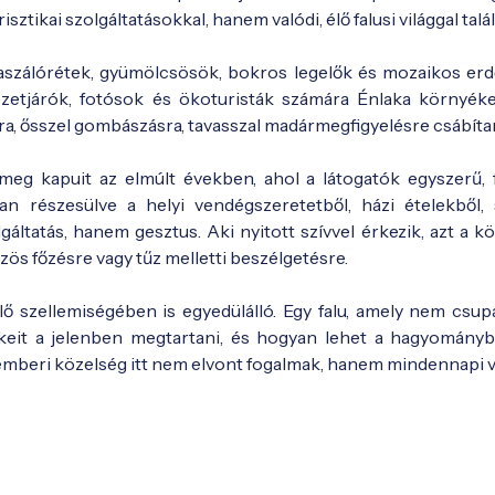
isztikai szolgáltatásokkal, hanem valódi, élő falusi világgal talá
aszálórétek, gyümölcsösök, bokros legelők és mozaikos er
zetjárók, fotósok és ökoturisták számára Énlaka környéke
ra, ősszel gombászásra, tavasszal madármegfigyelésre csábíta
eg kapuit az elmúlt években, ahol a látogatók egyszerű, f
 részesülve a helyi vendégszeretetből, házi ételekből, s
gáltatás, hanem gesztus. Aki nyitott szívvel érkezik, azt a k
zös főzésre vagy tűz melletti beszélgetésre.
 szellemiségében is egyedülálló. Egy falu, amely nem csupá
keit a jelenben megtartani, és hogyan lehet a hagyományb
 emberi közelség itt nem elvont fogalmak, hanem mindennapi v