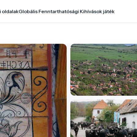
i oldalak
Globális Fenntarthatósági Kihívások játék