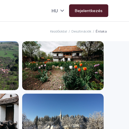
Bejelentkezés
Kezdőoldal
/
Desztinációk
/
Énlaka