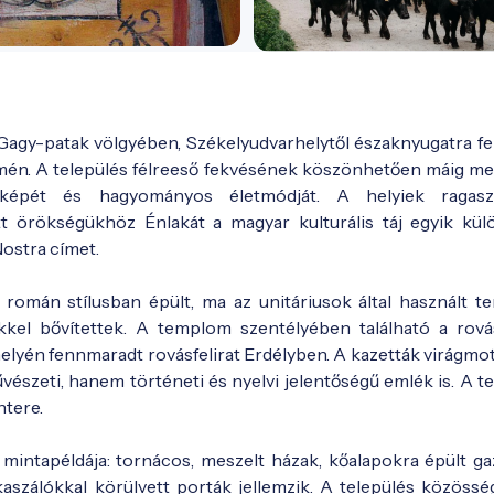
a Gagy-patak völgyében, Székelyudvarhelytől északnyugatra fek
mén. A település félreeső fekvésének köszönhetően máig me
aluképét és hagyományos életmódját. A helyiek ragasz
tt örökségükhöz Énlakát a magyar kulturális táj egyik kül
ostra címet.
román stílusban épült, ma az unitáriusok által használt t
kel bővítettek. A templom szentélyében található a rová
helyén fennmaradt rovásfelirat Erdélyben. A kazetták virágmo
vészeti, hanem történeti és nyelvi jelentőségű emlék is. A 
ntere.
mintapéldája: tornácos, meszelt házak, kőalapokra épült ga
aszálókkal körülvett porták jellemzik. A település közösség