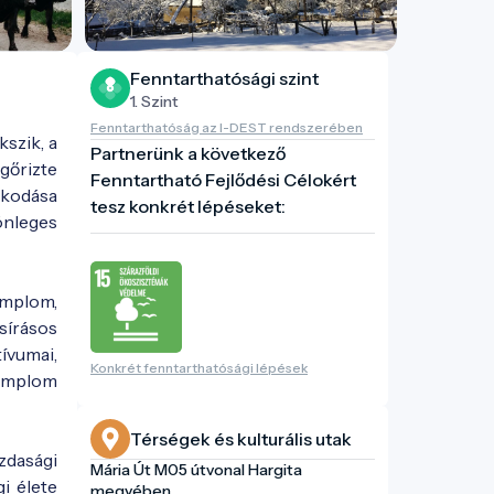
Fenntarthatósági szint
1. Szint
Fenntarthatóság az I-DEST rendszerében
szik, a
Partnerünk a következő
gőrizte
Fenntartható Fejlődési Célokért
kodása
tesz konkrét lépéseket:
önleges
emplom,
sírásos
tívumai,
Konkrét fenntarthatósági lépések
templom
Térségek és kulturális utak
zdasági
Mária Út M05 útvonal Hargita
i élete
megyében