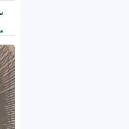
al
al