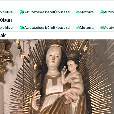
iciklivel
(Az utazásra bérelt) busszal
Motorral
Autóv
ióban
iciklivel
(Az utazásra bérelt) busszal
Motorral
Autóv
lak