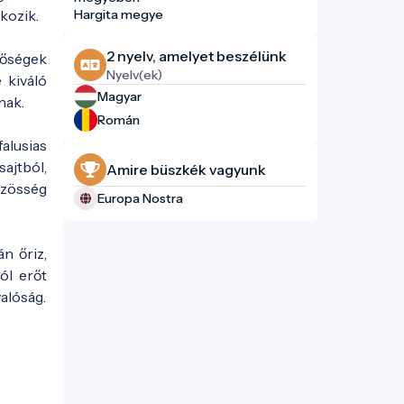
lkozik.
Hargita megye
2 nyelv, amelyet beszélünk
dőségek
Nyelv(ek)
 kiváló
Magyar
nak.
Román
alusias
ajtból,
Amire büszkék vagyunk
özösség
Europa Nostra
n őriz,
ól erőt
alóság.