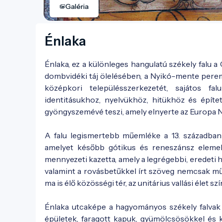
Galéria
Énlaka
Énlaka, ez a különleges hangulatú székely falu 
dombvidéki táj ölelésében, a Nyikó-mente pere
középkori településszerkezetét, sajátos f
identitásukhoz, nyelvükhöz, hitükhöz és építe
gyöngyszemévé teszi, amely elnyerte az Europa N
A falu legismertebb műemléke a 13. században 
amelyet később gótikus és reneszánsz elemek
mennyezeti kazetta, amely a legrégebbi, eredeti 
valamint a rovásbetűkkel írt szöveg nemcsak mű
ma is élő közösségi tér, az unitárius vallási élet szí
Énlaka utcaképe a hagyományos székely falvak 
épületek, faragott kapuk, gyümölcsösökkel és k