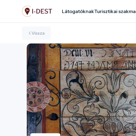
Ugrás
Látogatóknak
Turisztikai szakma
a
tartalomra
Vissza