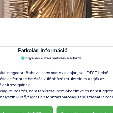
Parkolási információ
Ingyenes kültéri parkolás elérhető
 által megadott önbevallásos adatok alapján, az I-DEST belső
ések a fenntarthatóság különböző területein mutatják az
ó célt szolgálnak.
ósági minősítés, nem tanúsítás, nem ökocímke és nem függetl
elyszín külső, független fenntarthatósági tanúsítással rendel