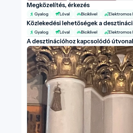
Megközelítés, érkezés
Gyalog
Lóval
Biciklivel
Elektromos b
Közlekedési lehetőségek a desztinác
Gyalog
Lóval
Biciklivel
Elektromos b
A desztinációhoz kapcsolódó útvona