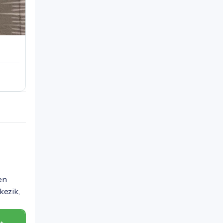
en
kezik,