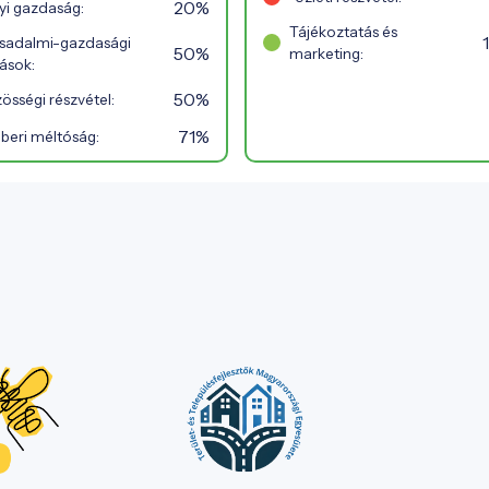
20%
yi gazdaság:
Tájékoztatás és
sadalmi-gazdasági
50%
marketing:
ások:
50%
össégi részvétel:
71%
beri méltóság: