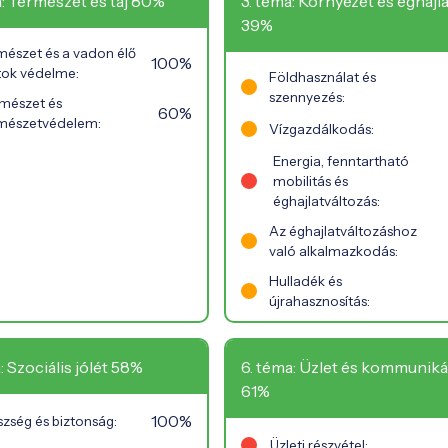
a: Természet és táj 80%
3. téma: Környezet és éghajla
39%
mészet és a vadon élő
100%
atok védelme:
Földhasználat és
szennyezés:
mészet és
60%
mészetvédelem:
Vízgazdálkodás:
Energia, fenntartható
mobilitás és
éghajlatváltozás:
Az éghajlatváltozáshoz
való alkalmazkodás:
Hulladék és
újrahasznosítás:
: Szociális jólét 58%
6. téma: Üzlet és kommuniká
61%
100%
zség és biztonság:
Üzleti részvétel: