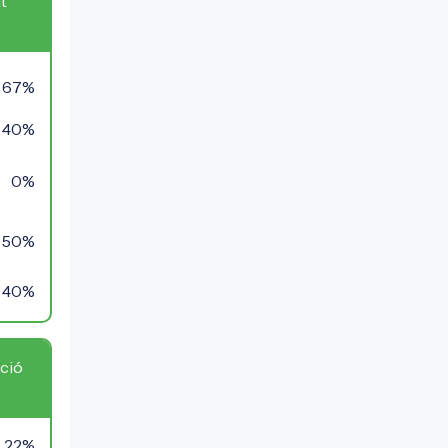
t
67%
40%
0%
50%
40%
ció
22%