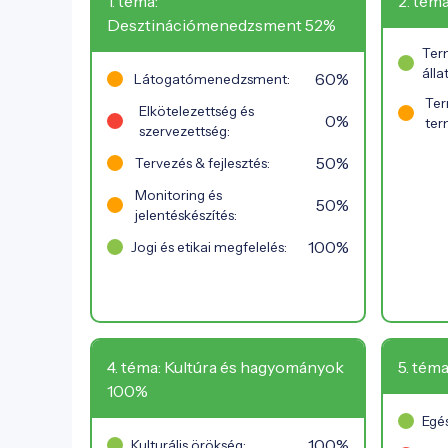
1. téma:
2. tém
Desztinációmenedzsment 52%
Ter
áll
60%
Látogatómenedzsment:
Ter
Elkötelezettség és
0%
ter
szervezettség:
50%
Tervezés & fejlesztés:
Monitoring és
50%
jelentéskészítés:
100%
Jogi és etikai megfelelés:
4. téma: Kultúra és hagyományok
5. téma
100%
Egés
100%
Kulturális örökség: