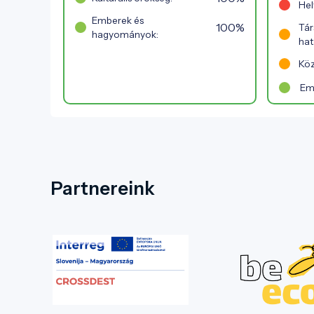
Hel
Emberek és
100%
Tár
hagyományok:
hat
Köz
Em
Partnereink