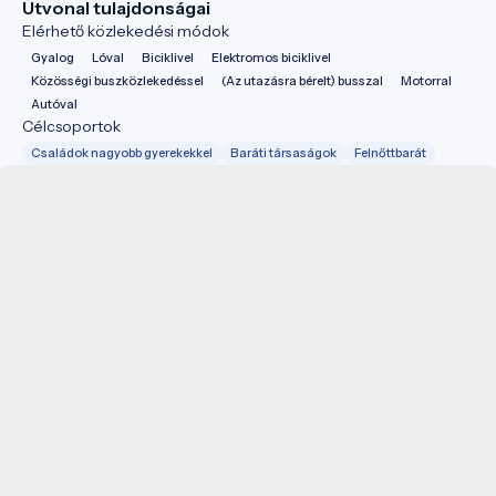
Útvonal tulajdonságai
Elérhető közlekedési módok
Gyalog
Lóval
Biciklivel
Elektromos biciklivel
Közösségi buszközlekedéssel
(Az utazásra bérelt) busszal
Motorral
Autóval
Célcsoportok
Családok nagyobb gyerekekkel
Baráti társaságok
Felnőttbarát