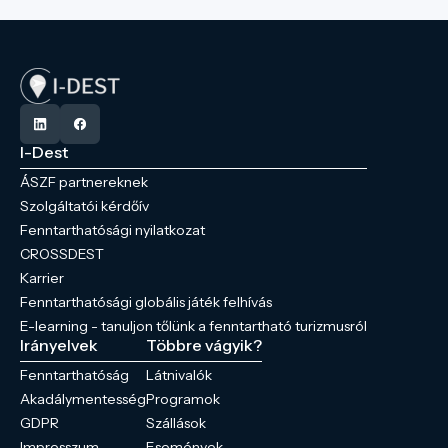
I-Dest
ÁSZF partnereknek
Szolgáltatói kérdőív
Fenntarthatósági nyilatkozat
CROSSDEST
Karrier
Fenntarthatósági globális játék felhívás
E-learning - tanuljon tőlünk a fenntartható turizmusról
Irányelvek
Többre vágyik?
Fenntarthatóság
Látnivalók
Akadálymentesség
Programok
GDPR
Szállások
Impresszum
Események