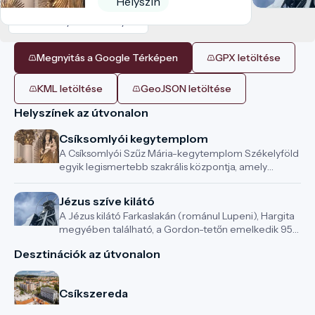
Helyszín
Útvonal nyomvonal
Helyszín
Megnyitás a Google Térképen
GPX letöltése
KML letöltése
GeoJSON letöltése
Helyszínek az útvonalon
Csíksomlyói kegytemplom
A Csíksomlyói Szűz Mária-kegytemplom Székelyföld
egyik legismertebb szakrális központja, amely
évszázadok óta a vallásos élet, a közösségi
összetartozás és a kulturális örökség meghatározó
Jézus szíve kilátó
helyszíne. A templom a Hargita hegyeinek
A Jézus kilátó Farkaslakán (románul Lupeni), Hargita
ölelésében áll, különleges természeti és lelki
megyében található, a Gordon-tetőn emelkedik 953
atmoszférában.
méteres tengerszint feletti magasságban. A
Desztinációk az útvonalon
monumentális, 22 méter magas rozsdamentes
acélból készült Jézus-szobor nemcsak Székelyföld
egyik legismertebb látványossága, hanem a világ
Csíkszereda
egyik legnagyobb Krisztus-szobra is, amelybe be is
lehet lépni.