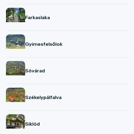
Farkaslaka
Gyimesfelsőlok
Sóvárad
Székelypálfalva
Siklód