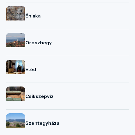
Énlaka
Oroszhegy
Etéd
Csíkszépvíz
Szentegyháza