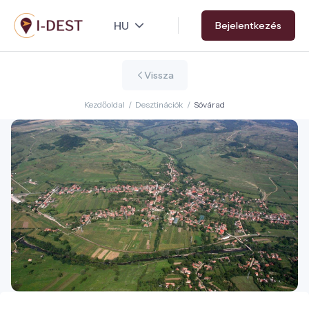
Ugrás
Bejelentkezés
a
tartalomra
Vissza
Kezdőoldal
/
Desztinációk
/
Sóvárad