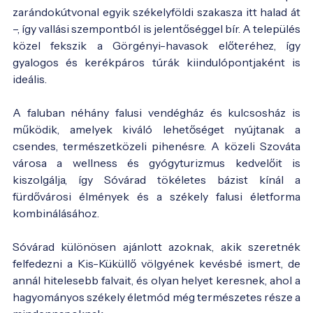
zarándokútvonal egyik székelyföldi szakasza itt halad át
–, így vallási szempontból is jelentőséggel bír. A település
közel fekszik a Görgényi-havasok előteréhez, így
gyalogos és kerékpáros túrák kiindulópontjaként is
ideális.
A faluban néhány falusi vendégház és kulcsosház is
működik, amelyek kiváló lehetőséget nyújtanak a
csendes, természetközeli pihenésre. A közeli Szováta
városa a wellness és gyógyturizmus kedvelőit is
kiszolgálja, így Sóvárad tökéletes bázist kínál a
fürdővárosi élmények és a székely falusi életforma
kombinálásához.
Sóvárad különösen ajánlott azoknak, akik szeretnék
felfedezni a Kis-Küküllő völgyének kevésbé ismert, de
annál hitelesebb falvait, és olyan helyet keresnek, ahol a
hagyományos székely életmód még természetes része a