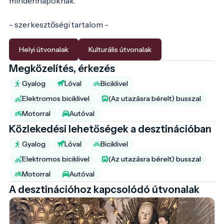
mindennapoknak.
- szerkesztőségi tartalom -
Helyi útvonalak
Kulturális útvonalak
Megközelítés, érkezés
Gyalog
Lóval
Biciklivel
Elektromos biciklivel
(Az utazásra bérelt) busszal
Motorral
Autóval
Közlekedési lehetőségek a desztinációban
Gyalog
Lóval
Biciklivel
Elektromos biciklivel
(Az utazásra bérelt) busszal
Motorral
Autóval
A desztinációhoz kapcsolódó útvonalak