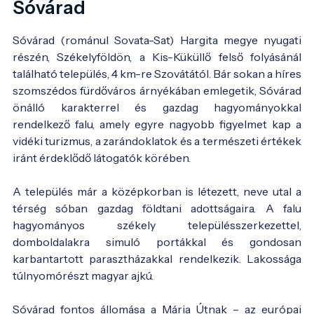
Sóvárad
Sóvárad (románul Sovata-Sat) Hargita megye nyugati
részén, Székelyföldön, a Kis-Küküllő felső folyásánál
található település, 4 km-re Szovátától. Bár sokan a híres
szomszédos fürdőváros árnyékában emlegetik, Sóvárad
önálló karakterrel és gazdag hagyományokkal
rendelkező falu, amely egyre nagyobb figyelmet kap a
vidéki turizmus, a zarándoklatok és a természeti értékek
iránt érdeklődő látogatók körében.
A település már a középkorban is létezett, neve utal a
térség sóban gazdag földtani adottságaira. A falu
hagyományos székely településszerkezettel,
domboldalakra simuló portákkal és gondosan
karbantartott parasztházakkal rendelkezik. Lakossága
túlnyomórészt magyar ajkú.
Sóvárad fontos állomása a Mária Útnak – az európai