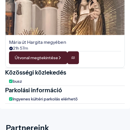
Mária út Hargita megyében
21h 57m
Útvonal megtekintése
Közösségi közlekedés
busz
Parkolási információ
Ingyenes kültéri parkolás elérhető
Partnereink