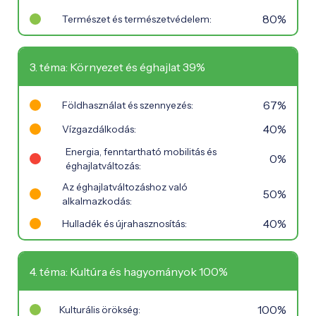
80%
Természet és természetvédelem:
3. téma: Környezet és éghajlat 39%
67%
Földhasználat és szennyezés:
40%
Vízgazdálkodás:
Energia, fenntartható mobilitás és
0%
éghajlatváltozás:
Az éghajlatváltozáshoz való
50%
alkalmazkodás:
40%
Hulladék és újrahasznosítás:
4. téma: Kultúra és hagyományok 100%
100%
Kulturális örökség: