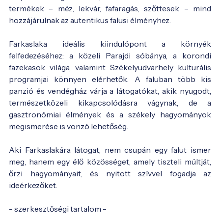
termékek – méz, lekvár, fafaragás, szőttesek – mind
hozzájárulnak az autentikus falusi élményhez.
Farkaslaka ideális kiindulópont a környék
felfedezéséhez: a közeli Parajdi sóbánya, a korondi
fazekasok világa, valamint Székelyudvarhely kulturális
programjai könnyen elérhetők. A faluban több kis
panzió és vendégház várja a látogatókat, akik nyugodt,
természetközeli kikapcsolódásra vágynak, de a
gasztronómiai élmények és a székely hagyományok
megismerése is vonzó lehetőség.
Aki Farkaslakára látogat, nem csupán egy falut ismer
meg, hanem egy élő közösséget, amely tiszteli múltját,
őrzi hagyományait, és nyitott szívvel fogadja az
ideérkezőket.
- szerkesztőségi tartalom -