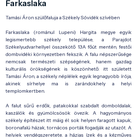
Farkaslaka
Tamási Áron szülőfaluja a Székely Sóvidék szívében
Farkaslaka (románul Lupeni) Hargita megye egyik
legismertebb székely települése, a Parajdot
Székelyudvarhellyel összekötő 13A főút mentén, festői
dombvidéki környezetben fekszik. A falu népszerűsége
nemcsak természeti szépségének, hanem gazdag
kulturális örökségének is köszönhető: itt született
Tamási Áron, a székely néplélek egyik legnagyobb írója,
akinek sírhelye ma is zarándokhely a helyi
templomkertben.
A falut sűrű erdők, patakokkal szabdalt domboldalak,
kaszálók és gyümölcsösök övezik. A hagyományos
székely építészet itt máig él: sok helyen faragott kapuk,
boronafalú házak, tornácos porták fogadják az utazót. A
helyiek vendégszeretete, a házias ízek és a kézműves