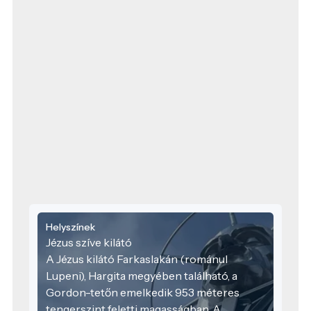
Helyszínek
Jézus szíve kilátó
A Jézus kilátó Farkaslakán (románul
Lupeni), Hargita megyében található, a
Gordon-tetőn emelkedik 953 méteres
tengerszint feletti magasságban. A