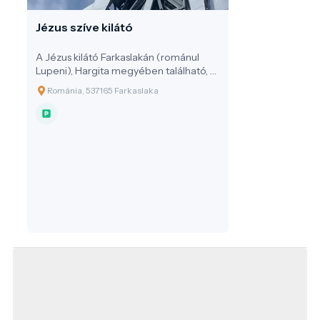
Jézus szíve kilátó
A Jézus kilátó Farkaslakán (románul
Lupeni), Hargita megyében található, a
Gordon-tetőn emelkedik 953 méteres
Románia, 537165 Farkaslaka
tengerszint feletti magasságban. A
monumentális, 22 méter magas
rozsdamentes acélból készült Jézus-
szobor nemcsak Székelyföld egyik
legismertebb látványossága, hanem a
világ egyik legnagyobb Krisztus-szobra
is, amelybe be is lehet lépni.