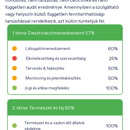
minősítés, nem tanúsítás, nem ökocímke és nem
független audit eredménye. Amennyiben a szolgáltató
vagy helyszín külső, független fenntarthatósági
tanúsítással rendelkezik, azt külön tüntetjük fel.
1. téma: Desztinációmenedzsment 57%
60%
Látogatómenedzsment:
25%
Elkötelezettség és szervezettség:
50%
Tervezés & fejlesztés:
50%
Monitoring és jelentéskészítés:
100%
Jogi és etikai megfelelés:
2. téma: Természet és táj 90%
Természet és a vadon élő állatok
100%
védelme: