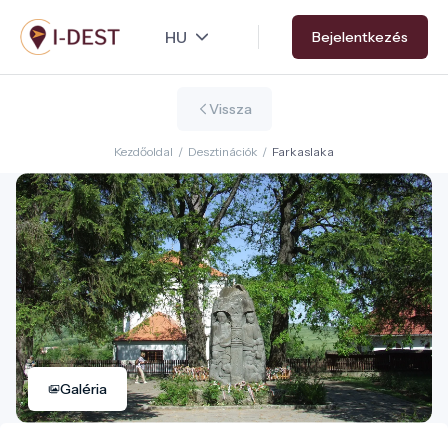
Ugrás
Bejelentkezés
a
tartalomra
Vissza
Kezdőoldal
/
Desztinációk
/
Farkaslaka
Galéria