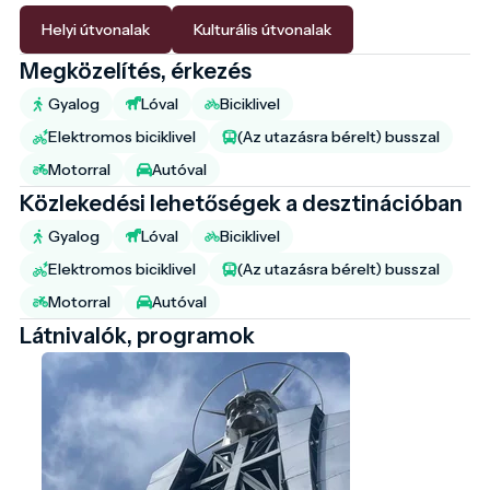
Helyi útvonalak
Kulturális útvonalak
Megközelítés, érkezés
Gyalog
Lóval
Biciklivel
Elektromos biciklivel
(Az utazásra bérelt) busszal
Motorral
Autóval
Közlekedési lehetőségek a desztinációban
Gyalog
Lóval
Biciklivel
Elektromos biciklivel
(Az utazásra bérelt) busszal
Motorral
Autóval
Látnivalók, programok