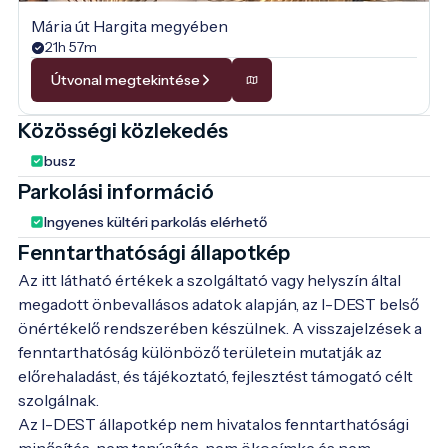
Mária út Hargita megyében
21h 57m
Útvonal megtekintése
Közösségi közlekedés
busz
Parkolási információ
Ingyenes kültéri parkolás elérhető
Fenntarthatósági állapotkép
Az itt látható értékek a szolgáltató vagy helyszín által
megadott önbevallásos adatok alapján, az I-DEST belső
önértékelő rendszerében készülnek. A visszajelzések a
fenntarthatóság különböző területein mutatják az
előrehaladást, és tájékoztató, fejlesztést támogató célt
szolgálnak.
Az I-DEST állapotkép nem hivatalos fenntarthatósági