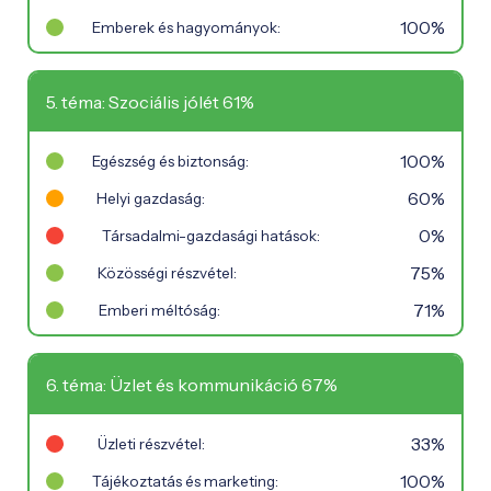
100%
Emberek és hagyományok:
5. téma: Szociális jólét 61%
100%
Egészség és biztonság:
60%
Helyi gazdaság:
0%
Társadalmi-gazdasági hatások:
75%
Közösségi részvétel:
71%
Emberi méltóság:
6. téma: Üzlet és kommunikáció 67%
33%
Üzleti részvétel:
100%
Tájékoztatás és marketing: