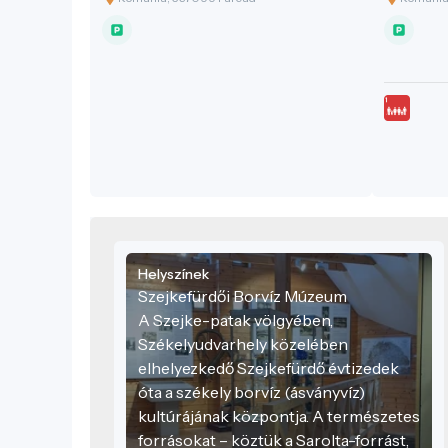
az egész Erdélyi-medencét beláthatja!
óta a szék
Hőlégballonos szolgáltatásunk nem
kultúrájá
csupán egy utazás – ez egy
forrásokat
lélegzetelállító élmény a felhők felett.
mely jell
Tapasztalt pilótánk vezetésével
petróleum
biztonságban és teljes nyugalomban
18. száza
élvezheti a táj csendes szépségét,
ivóvízkén
miközben páratlan kilátás nyílik a
2 500 kül
Kárpátok vonulataira és a történelmi
amelyek v
tájra. Ideális élmény mindazoknak, akik
összetéte
valami igazán különlegesre vágynak
és kulturá
Erdélyben.
Helyszínek
Szejkefürdői Borvíz Múzeum
A Szejke-patak völgyében,
Székelyudvarhely közelében
elhelyezkedő Szejkefürdő évtizedek
óta a székely borvíz (ásványvíz)
kultúrájának központja. A természetes
forrásokat – köztük a Sarolta-forrást,