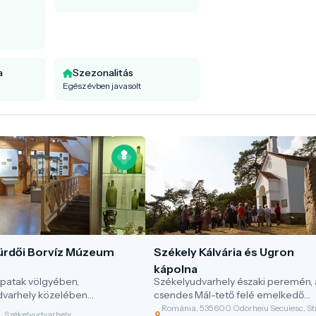
a
Szezonalitás
Egész évben javasolt
ürdői Borvíz Múzeum
Székely Kálvária és Ugron
kápolna
patak völgyében,
Székelyudvarhely északi peremén, 
dvarhely közelében
csendes Mál-tető felé emelkedő
edő Szejkefürdő évtizedek
erdőösvényen található a Székely
Románia, 535600 Odorheiu Secuiesc, S
 Székelyudvarhely