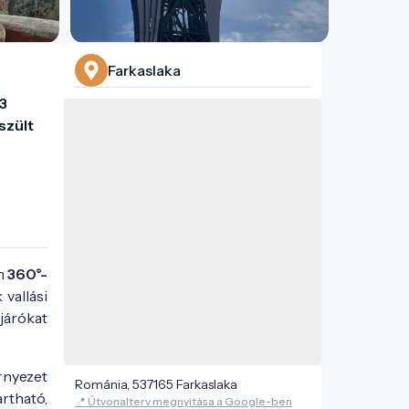
Farkaslaka
3 
zült 
an
360°-
 vallási
járókat
rnyezet
Románia, 537165 Farkaslaka
artható,
📍 Útvonalterv megnyitása a Google-ben