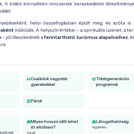
k. A kilátó környékén nincsenek kereskedelmi létesítmények
nddel.
nyezéseként, helyi összefogásban épült meg, és azóta is
jaként
működik. A helyszín értékei – a spirituális üzenet, a t
 – jól illeszkednek a
fenntartható turizmus alapelveihez
, é
re.
Családok nagyobb
Többgenerációs
gyerekekkel
programok
Párok
Milyen hosszú időt lehet
Látogathatóság
itt eltölteni?
Ingyenes
resőknek
1 órát