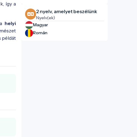
, így a
2 nyelv, amelyet beszélünk
Nyelv(ek)
 a
helyi
Magyar
ermészet
Román
s példát