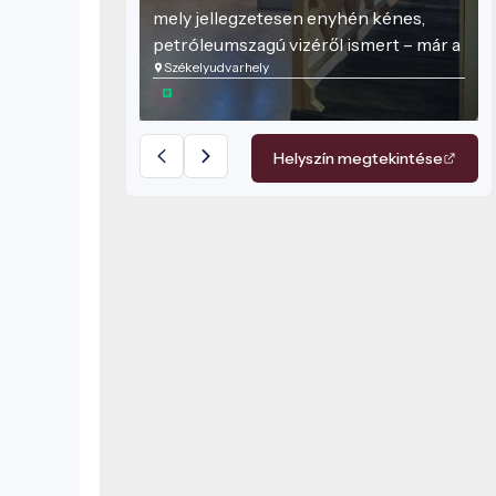
mely jellegzetesen enyhén kénes,
petróleumszagú vizéről ismert – már a
Székelyudvarhely
18. századtól használták gyógyító
ivóvízként. Hargita megyében közel
2 500 különböző borvízforrás
található, amelyek változatos ásványi
Helyszín megtekintése
összetételben nyújtanak
egészségügyi és kulturális élményt.