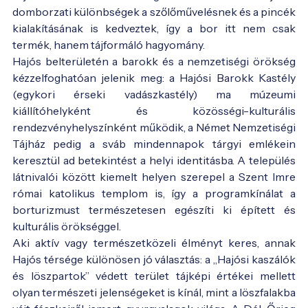
domborzati különbségek a szőlőművelésnek és a pincék
kialakításának is kedveztek, így a bor itt nem csak
termék, hanem tájformáló hagyomány.
Hajós belterületén a barokk és a nemzetiségi örökség
kézzelfoghatóan jelenik meg: a Hajósi Barokk Kastély
(egykori érseki vadászkastély) ma múzeumi
kiállítóhelyként és közösségi-kulturális
rendezvényhelyszínként működik, a Német Nemzetiségi
Tájház pedig a sváb mindennapok tárgyi emlékein
keresztül ad betekintést a helyi identitásba. A település
látnivalói között kiemelt helyen szerepel a Szent Imre
római katolikus templom is, így a programkínálat a
borturizmust természetesen egészíti ki épített és
kulturális örökséggel.
Aki aktív vagy természetközeli élményt keres, annak
Hajós térsége különösen jó választás: a „Hajósi kaszálók
és löszpartok” védett terület tájképi értékei mellett
olyan természeti jelenségeket is kínál, mint a löszfalakba