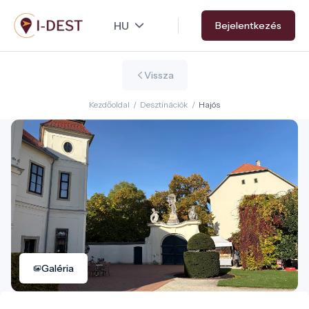
Ugrás
Bejelentkezés
a
tartalomra
Vissza
Kezdőoldal
/
Desztinációk
/
Hajós
Galéria