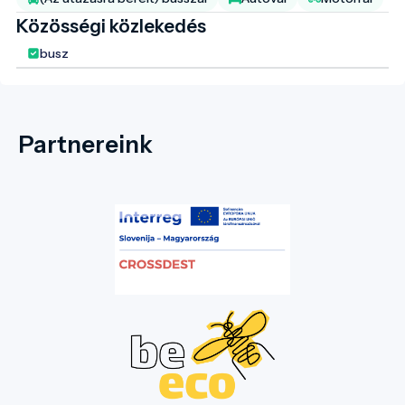
Közösségi közlekedés
busz
Partnereink