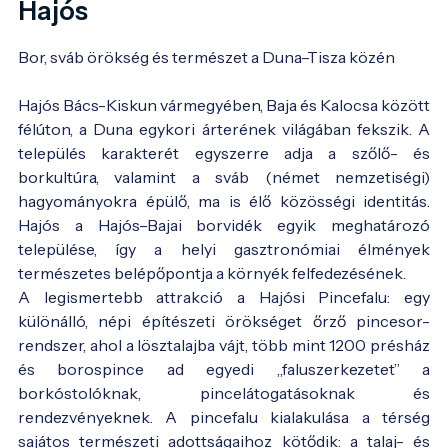
Hajós
Bor, sváb örökség és természet a Duna–Tisza közén
Hajós Bács-Kiskun vármegyében, Baja és Kalocsa között
félúton, a Duna egykori árterének világában fekszik. A
település karakterét egyszerre adja a szőlő- és
borkultúra, valamint a sváb (német nemzetiségi)
hagyományokra épülő, ma is élő közösségi identitás.
Hajós a Hajós–Bajai borvidék egyik meghatározó
települése, így a helyi gasztronómiai élmények
természetes belépőpontja a környék felfedezésének.
A legismertebb attrakció a Hajósi Pincefalu: egy
különálló, népi építészeti örökséget őrző pincesor-
rendszer, ahol a lösztalajba vájt, több mint 1200 présház
és borospince ad egyedi „faluszerkezetet” a
borkóstolóknak, pincelátogatásoknak és
rendezvényeknek. A pincefalu kialakulása a térség
sajátos természeti adottságaihoz kötődik: a talaj- és