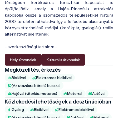
térségben kerékpáros turisztikai kapcsolat is
épül/fejlődik, amely a Hajós–Pincefalu attrakciót
kapcsolja össze a szomszédos településekkel Natura
2000 területen áthaladva, így a felfedezés alacsonyabb
környezetterhelésű módjai (kerékpár, gyaloglás) reális
alternatívát jelentenek.
- szerkesztőségi tartalom -
Helyi útvonalak
Kulturális útvonalak
Megközelítés, érkezés
Biciklivel
Elektromos biciklivel
(Az utazásra bérelt) busszal
Hajóval (vitorlás, motoros)
Motorral
Autóval
Közlekedési lehetőségek a desztinációban
Gyalog
Biciklivel
Elektromos biciklivel
(Az utazásra bérelt) busszal
Autóval
Motorral