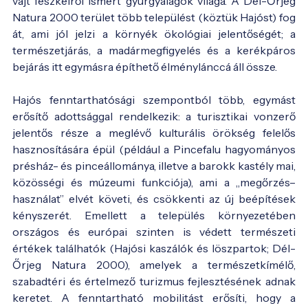
vájt fészkeiről ismert gyurgyalagok világa. A Dél-Őrjeg
Natura 2000 terület több települést (köztük Hajóst) fog
át, ami jól jelzi a környék ökológiai jelentőségét; a
természetjárás, a madármegfigyelés és a kerékpáros
bejárás itt egymásra építhető élménylánccá áll össze.
Hajós fenntarthatósági szempontból több, egymást
erősítő adottsággal rendelkezik: a turisztikai vonzerő
jelentős része a meglévő kulturális örökség felelős
hasznosítására épül (például a Pincefalu hagyományos
présház- és pinceállománya, illetve a barokk kastély mai,
közösségi és múzeumi funkciója), ami a „megőrzés–
használat” elvét követi, és csökkenti az új beépítések
kényszerét. Emellett a település környezetében
országos és európai szinten is védett természeti
értékek találhatók (Hajósi kaszálók és löszpartok; Dél-
Őrjeg Natura 2000), amelyek a természetkímélő,
szabadtéri és értelmező turizmus fejlesztésének adnak
keretet. A fenntartható mobilitást erősíti, hogy a