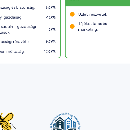
50%
szség és biztonság:
Üzleti részvétel:
40%
yi gazdaság:
Tájékoztatás és
rsadalmi-gazdasági
0%
marketing:
tások:
50%
össégi részvétel:
100%
eri méltóság: