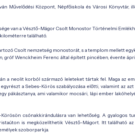
tván Művelődési Központ, Népfőiskola és Városi Könyvtár, ill
sége van a Vésztő-Mágor Csolt Monostor Történelmi Emlékh
 kilométerre található.
 tartozó Csolt nemzetség monostorát, s a templom mellett egy
, gróf Wenckheim Ferenc által épített pincében, évente áprili
n a neolit korból származó leleteket tártak fel. Maga az em
egyrészt a Sebes-Körös szabályozása előtti, valamint az azt
 egy pákásztanya, ami valamikor mocsári, lápi ember lakóhely
-Körösön csónakkirándulásra van lehetőség. A gyalogos tu
ristaúton is megközelíthetik Vésztő-Mágort. Itt található az
zemélyek szoborparkja.