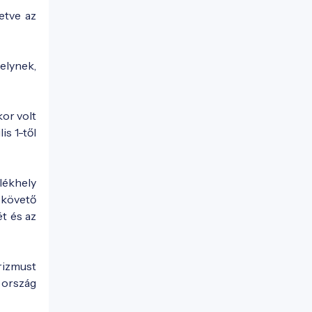
etve az
elynek,
kor volt
s 1-től
lékhely
 követő
ét és az
rizmust
 ország