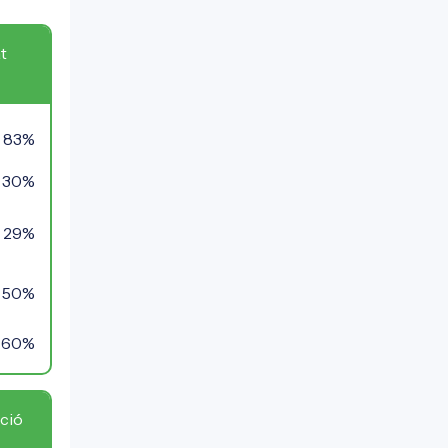
t
83%
30%
29%
50%
60%
ció