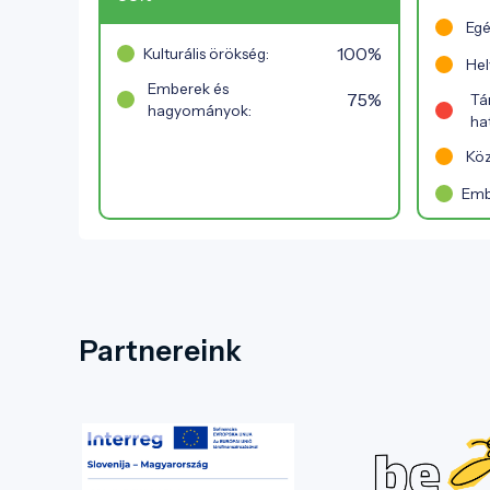
Egé
100%
Kulturális örökség:
Hel
Emberek és
75%
Tá
hagyományok:
ha
Köz
Emb
Partnereink