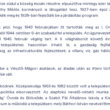
ze zúdul a község északi részére, elpusztítva mintegy ezer la
thy Miklós kormányzó is látogatást tesz. 1927-ben épül 
dik meg és 1928-ban fejeződik be a járdásítási program.
 jelzi, hogy 1943 februárjában itt tartották meg az I. O
l 1944. október 6-án szabadul fel a település. Az úgynevezet
 1945. február végéig tart. A II. világháborút követő év
elepüléshez hasonlóan írható le, a gazdaság fejlő
g, az infrastrukturális fejlesztések, a villany, víz, gáz hál
e a Vésztő-Mágori ásatások, az átadás után az itteni tör
é vált.
ödnek. Középiskolája 1963 és 1982 között volt a településn
spolitika elsorvasztott. Az alapfokú nevelő-oktató munk
ág” Óvoda és Bölcsőde, a Szabó Pál Általános Iskola, a Kis
ium is működik a településen, mely Báthori István nevével fémj