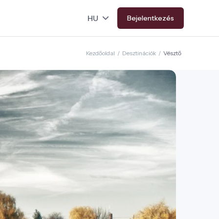
Bejelentkezés
Kezdőoldal
/
Desztinációk
/
Vésztő