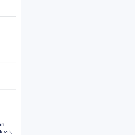
en
kezik,