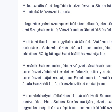
A kulturális élet legfőbb intézménye a Sinka Is
Alapfokú Művészeti Iskola.
Idegenforgalmi szempontból kiemelkedő jelentő
ami Szeghalom felé, Vésztő belterületétől 5 és fél
Az itteni ikerhalom egyikén tárták fel a Vatához
kolostort. A domb történetét a halom belsejében
október 30-ig látogatható kiállítás mutatja be.
A másik halom belsejében végzett ásatások sorá
természetvédelmi területen fekszik, környezete 
természeti tájat mutatja be. Előbbiben található
általa használt halászó eszközöket mutatja be.
Az emlékhelyet félkörben határoló Holt-Sebes
kedvelők a Holt-Sebes-Körös partján, jelzett tu
egyetlen népi írók, a népi irodalomhoz kötődő s