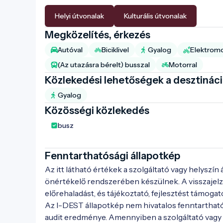
Helyi útvonalak
Kulturális útvonalak
Megközelítés, érkezés
Autóval
Biciklivel
Gyalog
Elektromos
(Az utazásra bérelt) busszal
Motorral
Közlekedési lehetőségek a desztinác
Gyalog
Közösségi közlekedés
busz
Fenntarthatósági állapotkép
Az itt látható értékek a szolgáltató vagy helyszín
önértékelő rendszerében készülnek. A visszajelz
előrehaladást, és tájékoztató, fejlesztést támogat
Az I-DEST állapotkép nem hivatalos fenntarthat
audit eredménye. Amennyiben a szolgáltató vagy h