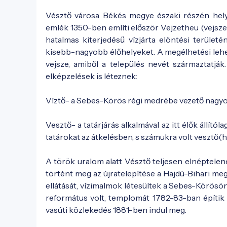
Vésztő városa Békés megye északi részén helye
emlék 1350-ben említi először Vejzetheu (vejsz
hatalmas kiterjedésű vízjárta elöntési terület
kisebb-nagyobb élőhelyeket. A megélhetési lehető
vejsze, amiből a település nevét származtatjá
elképzelések is léteznek:
Víztő- a Sebes-Körös régi medrébe vezető nagyo
Vesztő- a tatárjárás alkalmával az itt élők állít
tatárokat az átkelésben, s számukra volt vesztő(he
A török uralom alatt Vésztő teljesen elnéptelen
történt meg az újratelepítése a Hajdú-Bihari me
ellátását, vízimalmok létesültek a Sebes-Körösö
református volt, templomát 1782-83-ban építik f
vasúti közlekedés 1881-ben indul meg.