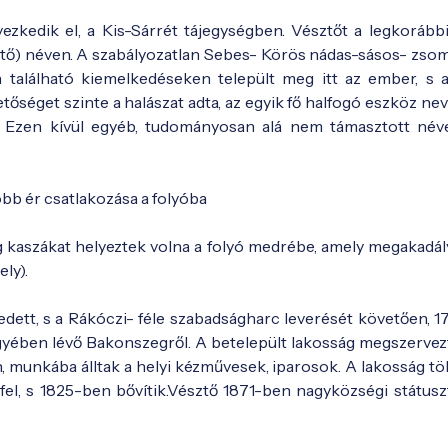
zkedik el, a Kis-Sárrét tájegységben. Vésztőt a legkorábbi
ető) néven. A szabályozatlan Sebes- Körös nádas-sásos- zso
én található kiemelkedéseken települt meg itt az ember, s a
séget szinte a halászat adta, az egyik fő halfogó eszköz nev
k. Ezen kívül egyéb, tudományosan alá nem támasztott név
bb ér csatlakozása a folyóba
ólag kaszákat helyeztek volna a folyó medrébe, amely megakadá
ly).
edett, s a Rákóczi- féle szabadságharc leverését követően, 1
gyében lévő Bakonszegről. A betelepült lakosság megszervezt
n, munkába álltak a helyi kézművesek, iparosok. A lakosság t
el, s 1825-ben bővítik.Vésztő 1871-ben nagyközségi státuszt