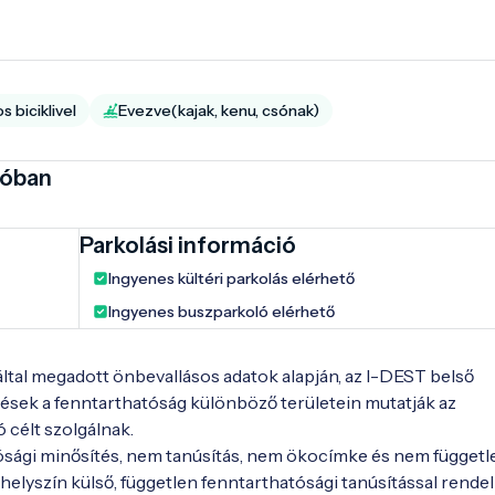
 biciklivel
Evezve(kajak, kenu, csónak)
ióban
Parkolási információ
Ingyenes kültéri parkolás elérhető
Ingyenes buszparkoló elérhető
 által megadott önbevallásos adatok alapján, az I-DEST belső
ések a fenntarthatóság különböző területein mutatják az
ó célt szolgálnak.
ósági minősítés, nem tanúsítás, nem ökocímke és nem függetl
elyszín külső, független fenntarthatósági tanúsítással rendel