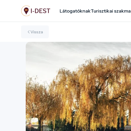
Ugrás
Látogatóknak
Turisztikai szakma
a
tartalomra
Vissza