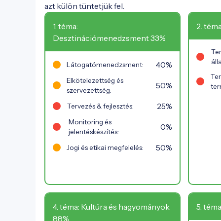
azt külön tüntetjük fel.
1. téma:
2. tém
Desztinációmenedzsment 33%
Te
áll
40%
Látogatómenedzsment:
Te
Elkötelezettség és
50%
te
szervezettség:
25%
Tervezés & fejlesztés:
Monitoring és
0%
jelentéskészítés:
50%
Jogi és etikai megfelelés:
4. téma: Kultúra és hagyományok
5. téma
88%