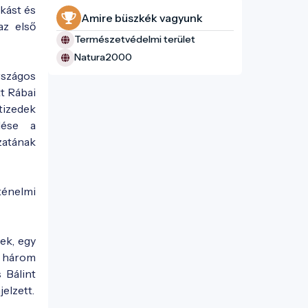
kást és
Amire büszkék vagyunk
az első
Természetvédelmi terület
Natura2000
rszágos
t Rábai
tizedek
dése a
ózatának
ténelmi
ek, egy
a három
 Bálint
elzett.