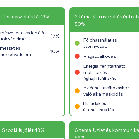
a: Természet és táj 13%
3. téma: Környezet és éghajla
50%
rmészet és a vadon élő
17%
atok védelme:
Földhasználat és
szennyezés:
rmészet és
10%
rmészetvédelem:
Vízgazdálkodás:
Energia, fenntartható
mobilitás és
éghajlatváltozás:
Az éghajlatváltozáshoz
való alkalmazkodás:
Hulladék és
újrahasznosítás:
: Szociális jólét 48%
6. téma: Üzlet és kommuniká
56%