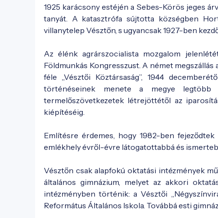
1925 karácsony estéjén a Sebes-Körös jeges árvi
tanyát. A katasztrófa sújtotta községben Hor
villanytelep Vésztőn, s ugyancsak 1927-ben kezdő
Az élénk agrárszocialista mozgalom jelenlétét
Földmunkás Kongresszust. A német megszállás aló
féle „Vésztői Köztársaság”, 1944 decemberétől
történéseinek menete a megye legtöbb t
termelőszövetkezetek létrejöttétől az iparosítási
kiépítéséig.
Említésre érdemes, hogy 1982-ben fejeződtek b
emlékhely évről-évre látogatottabbá és ismertebb
Vésztőn csak alapfokú oktatási intézmények műk
általános gimnázium, melyet az akkori oktatá
intézményben történik: a Vésztői „Négyszínvir
Református Általános Iskola. Továbbá esti gimnáz