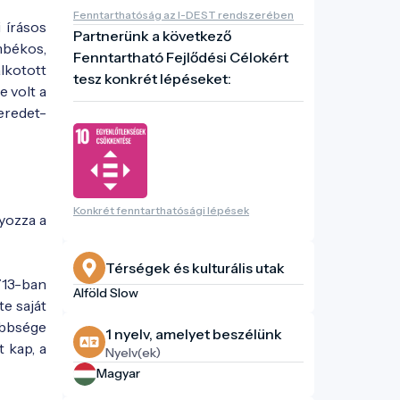
Fenntarthatóság az I-DEST rendszerében
 írásos
Partnerünk a következő
mbékos,
Fenntartható Fejlődési Célokért
lkotott
tesz konkrét lépéseket:
e volt a
eredet-
Konkrét fenntarthatósági lépések
lyozza a
Térségek és kulturális utak
713-ban
Alföld Slow
e saját
öbbsége
1 nyelv, amelyet beszélünk
 kap, a
Nyelv(ek)
Magyar