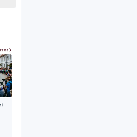
szes
ai