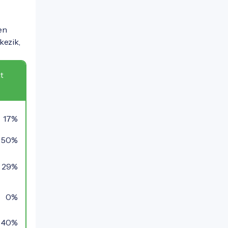
en
kezik,
t
17%
50%
29%
0%
40%