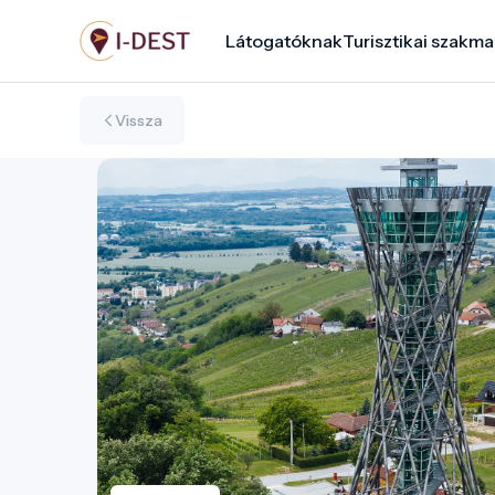
Ugrás
Látogatóknak
Turisztikai szakma
a
tartalomra
Vissza