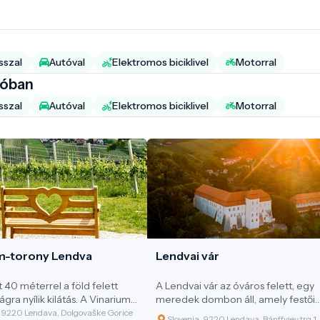
sszal
Autóval
Elektromos biciklivel
Motorral
ióban
sszal
Autóval
Elektromos biciklivel
Motorral
m-torony Lendva
Lendvai vár
 40 méterrel a föld felett
A Lendvai vár az óváros felett, egy
gra nyílik kilátás. A Vinarium
meredek dombon áll, amely festői
látótorony 53,5 méter magas,
szőlőhegyek között emelkedik. A
, 9220 Lendava, Dolgovaške Gorice
Slovenia, 9220 Lendava, Bánffyjev trg 1