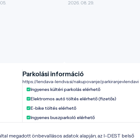
 05.
2026. 08. 29.
Parkolási információ
https://lendava-lendva.si/nakupovanje/parkiranjevlendavi
Ingyenes kültéri parkolás elérhető
Elektromos autó töltés elérhető (fizetős)
E-bike töltés elérhető
Ingyenes buszparkoló elérhető
 által megadott önbevallásos adatok alapján, az I-DEST belső