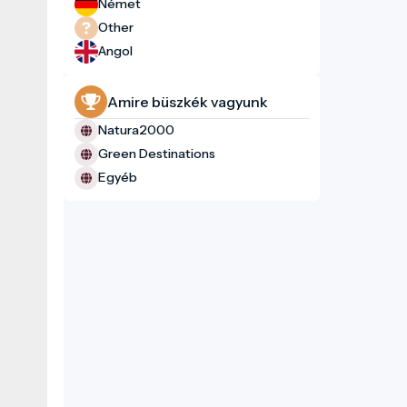
Német
Other
Angol
Amire büszkék vagyunk
Natura2000
i is
Green Destinations
Egyéb