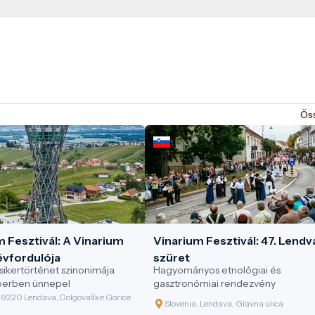
Ös
 Fesztivál: A Vinarium
Vinarium Fesztivál: 47. Lendv
évfordulója
szüret
 sikertörténet szinonimája
Hagyományos etnológiai és
erben ünnepel
gasztronómiai rendezvény
, 9220 Lendava, Dolgovaške Gorice
Slovenia, Lendava, Glavna ulica