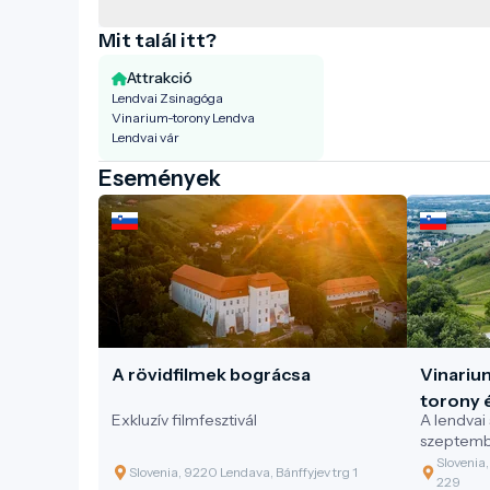
Múzeum, amelyet 1973-ban
alapítottak. A galéria gyűjteményében
Mit talál itt?
megtalálható a lendvai művészek
Attrakció
alkotásainak öröksége, valamint a
Lendvai Zsinagóga
hagyományos nemzetközi
Vinarium-torony Lendva
művésztelepek keretében készült
Lendvai vár
művek gyűjteménye. Az elmúlt
Események
években a lendvai vár a világhírű
művészet óriásainak emlékezetes
kiállításainak adott otthont, többek
között Pablo Picasso, Francisco de
Goya, Rembrandt és Joan Miró művei
is bemutatásra kerültek itt.
A rövidfilmek bográcsa
Vinarium
torony 
Exkluzív filmfesztivál
A lendvai
szeptemb
Slovenia
Slovenia, 9220 Lendava, Bánffyjev trg 1
229