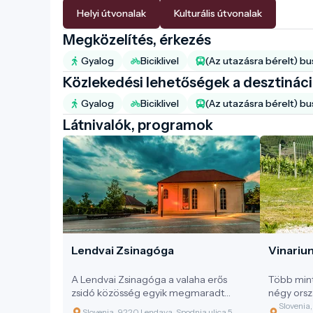
Helyi útvonalak
Kulturális útvonalak
Megközelítés, érkezés
Gyalog
Biciklivel
(Az utazásra bérelt) bu
Közlekedési lehetőségek a desztinác
Gyalog
Biciklivel
(Az utazásra bérelt) bu
Látnivalók, programok
Lendvai Zsinagóga
Vinariu
A Lendvai Zsinagóga a valaha erős
Több mint
zsidó közösség egyik megmaradt
négy orszá
emlékműve, amely egészen a második
Lendva ki
Slovenia
Slovenia, 9220 Lendava, Spodnja ulica 5