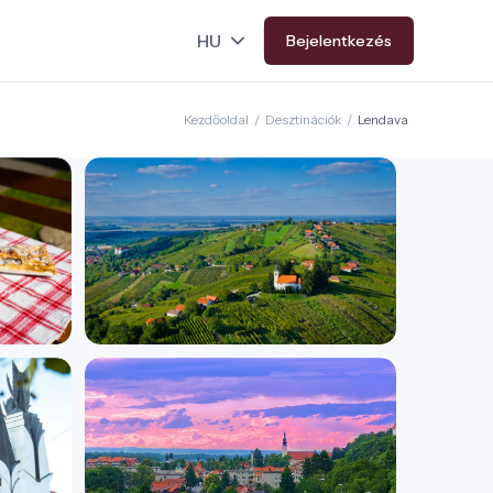
Bejelentkezés
Kezdőoldal
/
Desztinációk
/
Lendava