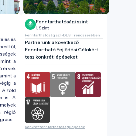
Fenntarthatósági szint
1. Szint
Fenntarthatóság az I-DEST rendszerében
élés és
Partnerünk a következő
esttől,
Fenntartható Fejlődési Célokért
össégek
tesz konkrét lépéseket:
amint a
ló érvek
amint a
végig a
. A zöld
a is. A
amelyek
a régió
grács.
Konkrét fenntarthatósági lépések