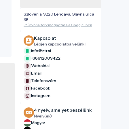
deti
Szlovénia, 9220 Lendava, Glavna ulica
ről a
38
📍 Útvonalterv megnyitása a Google-ben
Kapcsolat
sa
Lépjen kapcsolatba velünk!
info@ztr.si
e a
iuk
+38612009422
a
Weboldal
ért
Email
y
Telefonszám
 L
Facebook
n
Instagram
k. Ma
a-
4 nyelv, amelyet beszélünk
tak.
Nyelv(ek)
Magyar