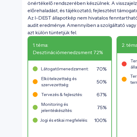
önértékelő rendszerében készülnek. A visszajelz
előrehaladást, és tájékoztató, fejlesztést támogat
Az I-DEST állapotkép nem hivatalos fenntarthat
audit eredménye. Amennyiben a szolgáltató vagy h
azt külön tüntetjük fel.
1. téma:
2. tém
Desztinációmenedzsment 72%
Ter
áll
70%
Látogatómenedzsment:
Ter
Elkötelezettség és
50%
ter
szervezettség:
67%
Tervezés & fejlesztés:
Monitoring és
75%
jelentéskészítés:
100%
Jogi és etikai megfelelés: