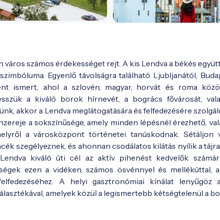
város számos érdekességet rejt. A kis Lendva a békés együtt
zimbóluma. Egyenlő távolságra található Ljubljanától, Budap
ként ismert, ahol a szlovén, magyar, horvát és roma köz
szük a kiváló borok hírnevét, a bogrács fővárosát, val
etünk, akkor a Lendva meglátogatására és felfedezésére szolgá
nzereje a sokszínűsége, amely minden lépésnél érezhető, val
elyről a városközpont történetei tanúskodnak. Sétáljon 
ék szegélyeznek, és ahonnan csodálatos kilátás nyílik a tájra
endva kiváló úti cél az aktív pihenést kedvelők számár
ségek ezen a vidéken, számos ösvénnyel és mellékúttal, 
elfedezéséhez. A helyi gasztronómiai kínálat lenyűgöz 
álasztékával, amelyek közül a legismertebb kétségtelenül a bo