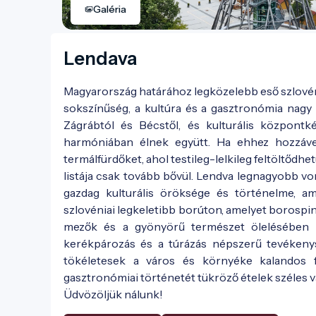
Galéria
Lendava
Magyarország határához legközelebb eső szlovén 
sokszínűség, a kultúra és a gasztronómia nagy s
Zágrábtól és Bécstől, és kulturális központ
harmóniában élnek együtt. Ha ehhez hozzáves
termálfürdőket, ahol testileg-lelkileg feltöltődh
listája csak tovább bővül. Lendva legnagyobb vo
gazdag kulturális öröksége és történelme, am
szlovéniai legkeletibb borúton, amelyet borospinc
mezők és a gyönyörű természet ölelésében L
kerékpározás és a túrázás népszerű tevékeny
tökéletesek a város és környéke kalandos f
gasztronómiai történetét tükröző ételek széles v
Üdvözöljük nálunk!