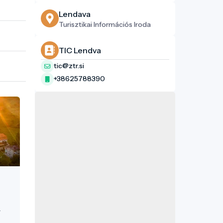
Lendava
Turisztikai Információs Iroda
TIC Lendva
tic@ztr.si
+38625788390