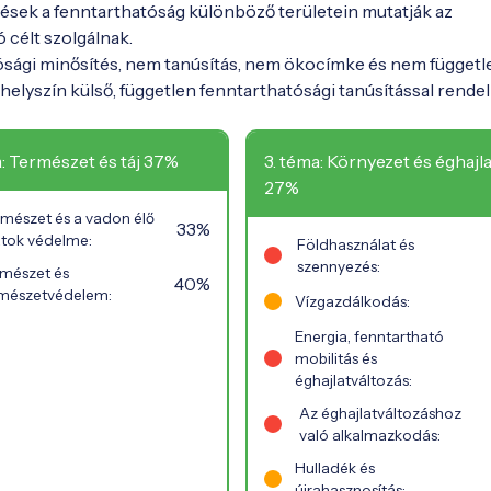
ések a fenntarthatóság különböző területein mutatják az
ó célt szolgálnak.
ósági minősítés, nem tanúsítás, nem ökocímke és nem függetl
elyszín külső, független fenntarthatósági tanúsítással rendel
a: Természet és táj 37%
3. téma: Környezet és éghajla
27%
mészet és a vadon élő
33%
atok védelme:
Földhasználat és
szennyezés:
mészet és
40%
mészetvédelem:
Vízgazdálkodás:
Energia, fenntartható
mobilitás és
éghajlatváltozás:
Az éghajlatváltozáshoz
való alkalmazkodás:
Hulladék és
újrahasznosítás: