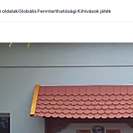
i oldalak
Globális Fenntarthatósági Kihívások játék