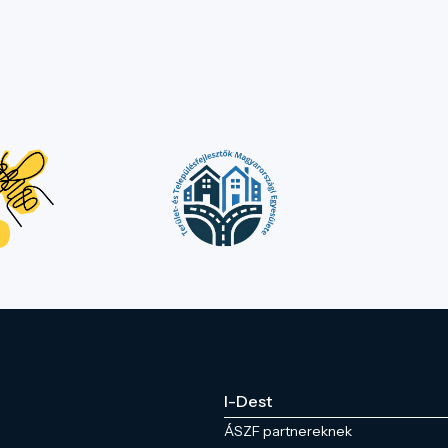
I-Dest
ÁSZF partnereknek