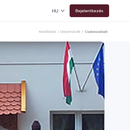
Bejelentkezés
Kezdőoldal
/
Desztinációk
/
Csabaszabadi