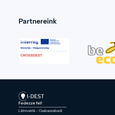
Partnereink
Fedezze fel!
Látnivalók - Csabaszabadi