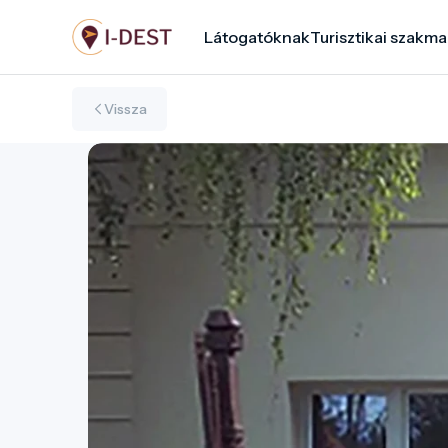
Ugrás
Látogatóknak
Turisztikai szakma
a
tartalomra
Vissza