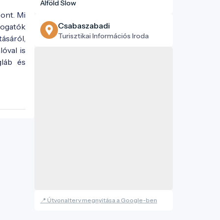
Alföld Slow
ont. Mi
Csabaszabadi
átogatók
Turisztikai Információs Iroda
tásáról,
óval is
gláb és
📍 Útvonalterv megnyitása a Google-ben