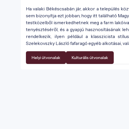
Ha valaki Békéscsabán jár, akkor a település kö
sem bizonyítja ezt jobban, hogy itt található Magy
testközelből ismerkedhetnek meg a farm lakóival,
tenyésztéséről, és a gyapjú hasznosításának leh
rendelkezik, ilyen például a klasszicista stí
Szelekovszky László fafaragó egyéb alkotásai, val
Helyi útvonalak
Kulturális útvonalak