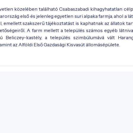
zvetlen közelében található Csabaszabadi kihagyhatatlan célp
arország első és jelenleg egyetlen suri alpaka farmja, ahol a l
 emellett szakszerű tájékoztatást is kaphatnak az állatok tar
etőségeiről. A farm mellett a település számos egyéb látnival
lusú Beliczey-kastély, a település szimbúlumává vált Haran
amint az Alföldi Első Gazdasági Kisvasút állomásépülete.