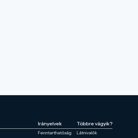
Irányelvek
Többre vágyik?
Fenntarthatóság
Látnivalók