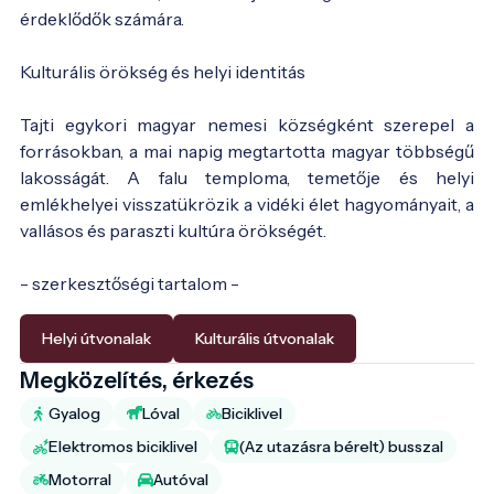
érdeklődők számára.
Kulturális örökség és helyi identitás
Tajti egykori magyar nemesi községként szerepel a
forrásokban, a mai napig megtartotta magyar többségű
lakosságát. A falu temploma, temetője és helyi
emlékhelyei visszatükrözik a vidéki élet hagyományait, a
vallásos és paraszti kultúra örökségét.
- szerkesztőségi tartalom -
Helyi útvonalak
Kulturális útvonalak
Megközelítés, érkezés
Gyalog
Lóval
Biciklivel
Elektromos biciklivel
(Az utazásra bérelt) busszal
Motorral
Autóval