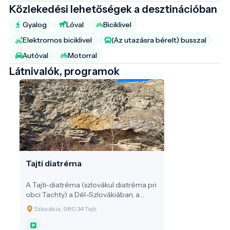
Közlekedési lehetőségek a desztinációban
Gyalog
Lóval
Biciklivel
Elektromos biciklivel
(Az utazásra bérelt) busszal
Autóval
Motorral
Látnivalók, programok
Tajti diatréma
A Tajti-diatréma (szlovákul diatréma pri
obci Tachty) a Dél-Szlovákiában, a
magyar határ közelében fekvő Tachty
Szlovákia, 980 34 Tajti
(magyarul: Tajti) település határában
található. Ez a képződmény a Kárpát–