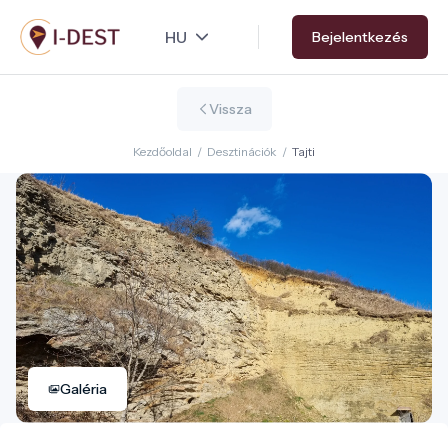
Ugrás
Bejelentkezés
a
tartalomra
Vissza
Kezdőoldal
/
Desztinációk
/
Tajti
Galéria