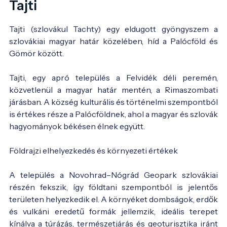
Tajti
Tajti (szlovákul Tachty) egy eldugott gyöngyszem a
szlovákiai magyar határ közelében, híd a Palócföld és
Gömör között.
Tajti, egy apró település a Felvidék déli peremén,
közvetlenül a magyar határ mentén, a Rimaszombati
járásban. A község kulturális és történelmi szempontból
is értékes része a Palócföldnek, ahol a magyar és szlovák
hagyományok békésen élnek együtt.
Földrajzi elhelyezkedés és környezeti értékek
A település a Novohrad–Nógrád Geopark szlovákiai
részén fekszik, így földtani szempontból is jelentős
területen helyezkedik el. A környéket dombságok, erdők
és vulkáni eredetű formák jellemzik, ideális terepet
kínálva a túrázás, természetjárás és geoturisztika iránt