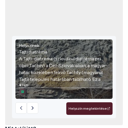
Helyszínek
Tajti diatréma
A Tajti-diatréma (szlovákul diatréma pri
obci Tachty) a Dél-Szlovákiában, a magyar
határ közelében fekvő Tachty (magyarul:
Tajti) település határában található. Ez a
Tajti
képződmény a Kárpát–Pannon térség
vulkáni múltjának egyik tanúja.
Helyszín megtekintése