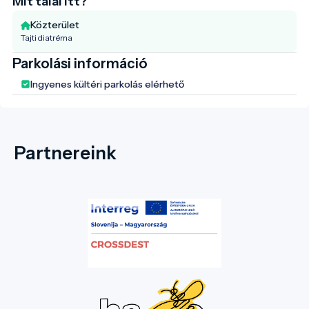
Mit talál itt?
Közterület
Tajti diatréma
Parkolási információ
Ingyenes kültéri parkolás elérhető
Partnereink