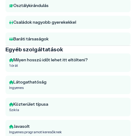
Osztálykirándulás
Családok nagyobb gyerekekkel
Baráti társaságok
Egyéb szolgáltatások
Milyen hosszú időt lehet itt eltölteni?
1 órát
Látogathatóság
Ingyenes
Közterület típusa
Szikla
Javasolt
Ingyenes programot keresőknek