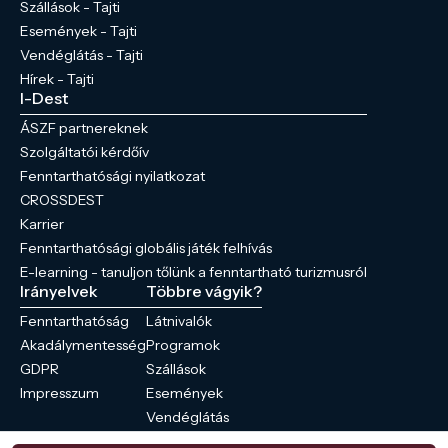
Szállások - Tajti
Események - Tajti
Vendéglátás - Tajti
Hírek - Tajti
I-Dest
ÁSZF partnereknek
Szolgáltatói kérdőív
Fenntarthatósági nyilatkozat
CROSSDEST
Karrier
Fenntarthatósági globális játék felhívás
E-learning - tanuljon tőlünk a fenntartható turizmusról
Irányelvek
Többre vágyik?
Fenntarthatóság
Látnivalók
Akadálymentesség
Programok
GDPR
Szállások
Impresszum
Események
Vendéglátás
Hírek