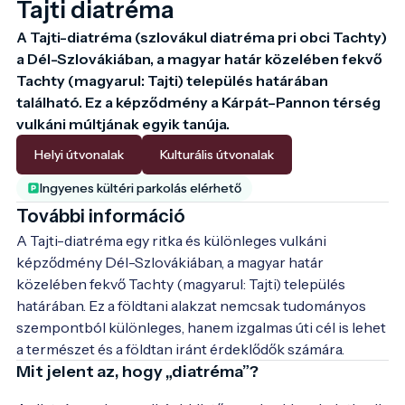
Tajti diatréma
A Tajti-diatréma (szlovákul diatréma pri obci Tachty) 
a Dél-Szlovákiában, a magyar határ közelében fekvő 
Tachty (magyarul: Tajti) település határában 
található. Ez a képződmény a Kárpát–Pannon térség 
vulkáni múltjának egyik tanúja. 
Helyi útvonalak
Kulturális útvonalak
Ingyenes kültéri parkolás elérhető
További információ
A Tajti-diatréma egy ritka és különleges vulkáni 
képződmény Dél-Szlovákiában, a magyar határ 
közelében fekvő Tachty (magyarul: Tajti) település 
határában. Ez a földtani alakzat nemcsak tudományos 
szempontból különleges, hanem izgalmas úti cél is lehet 
a természet és a földtan iránt érdeklődők számára.
Mit jelent az, hogy „diatréma”?