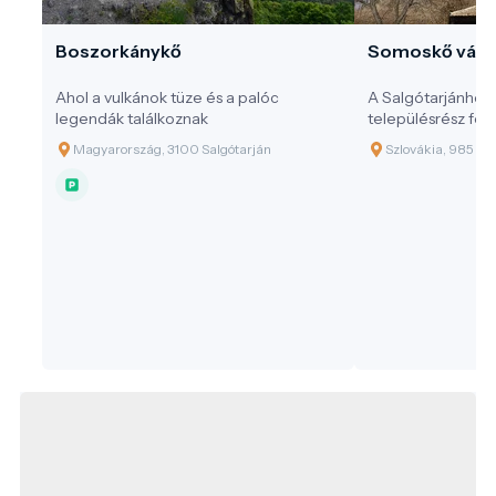
Boszorkánykő
Somoskő vára
Ahol a vulkánok tüze és a palóc
A Salgótarjánhoz
legendák találkoznak
településrész föl
kúpon álló Somos
Magyarország, 3100 Salgótarján
Szlovákia, 985 58
középkori erődít
magyar történele
különleges találko
környezete nemcs
geológiai és turis
kiemelkedő jelen