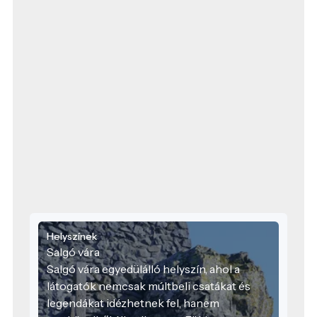
Helyszínek
Salgó vára
Salgó vára egyedülálló helyszín, ahol a
látogatók nemcsak múltbeli csatákat és
legendákat idézhetnek fel, hanem