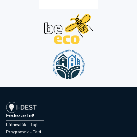
Fedezze fel!
Látnivalók - Tajti
Programok - Tajti