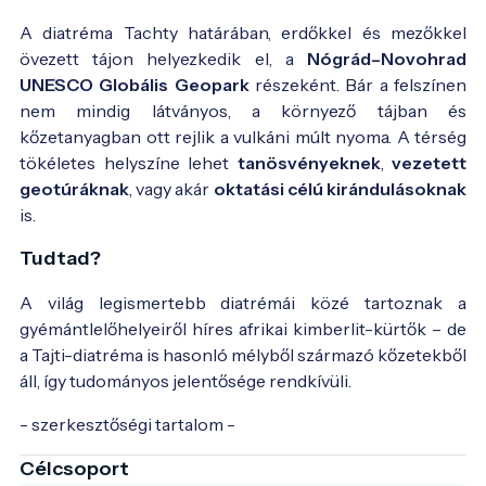
A diatréma Tachty határában, erdőkkel és mezőkkel
övezett tájon helyezkedik el, a
Nógrád–Novohrad
UNESCO Globális Geopark
részeként. Bár a felszínen
nem mindig látványos, a környező tájban és
kőzetanyagban ott rejlik a vulkáni múlt nyoma. A térség
tökéletes helyszíne lehet
tanösvényeknek
,
vezetett
geotúráknak
, vagy akár
oktatási célú kirándulásoknak
is.
Tudtad?
A világ legismertebb diatrémái közé tartoznak a
gyémántlelőhelyeiről híres afrikai kimberlit-kürtők – de
a Tajti-diatréma is hasonló mélyből származó kőzetekből
áll, így tudományos jelentősége rendkívüli.
- szerkesztőségi tartalom -
Célcsoport