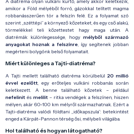
A diatréma olyan vulkáni kürtő, amely akkor keletkezik,
amikor a Föld mélyéből forró, gázokkal telített magma
robbanásszerűen tör a felszín felé. Ez a folyamat szó
szerint „széttépi” a környező kőzeteket, és egy cső alakú,
törmelékkel teli kőzettestet hagy maga után. A
diatrémák különlegessége, hogy
mélyből származó
anyagokat hoznak a felszínre
, így segítenek jobban
megérteni bolygónk belső folyamatait.
Miért különleges a Tajti-diatréma?
A Tajti mellett található diatréma körülbelül
20 millió
évvel ezelőtt
, egy erőteljes vulkáni robbanás során
keletkezett. A benne található kőzetek – például
nefelinit
és
melilit
– ritka vendégek a felszínen, hiszen
mélyen, akár 60–100 km mélyről származhatnak. Ezért a
Tajti-diatréma valódi földtani „időkapszula”: betekintést
enged a Kárpát–Pannon térség ősi, mélybeli világába.
Hol található és hogyan látogatható?