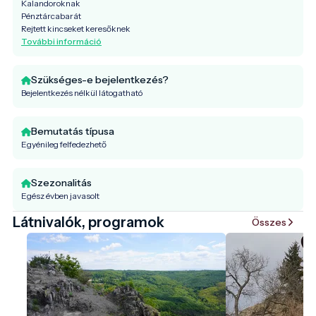
Kalandoroknak
Pénztárcabarát
Rejtett kincseket keresőknek
További információ
Szükséges-e bejelentkezés?
Bejelentkezés nélkül látogatható
Bemutatás típusa
Egyénileg felfedezhető
Szezonalitás
Egész évben javasolt
Látnivalók, programok
Összes