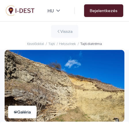
Ugrás
Bejelentkezés
a
tartalomra
Vissza
Kezdőoldal
/
Tajti
/
Helyszínek
/
Tajti diatréma
Galéria