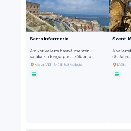
Sacra Infermeria
Szent J
Amikor Valletta bástyái mentén
A valletta
sétálunk a tengerparti szélben, a
(St John’
Mediterranean Conference Centre
legnagyob
Málta, VLT 1645 Il-Belt Valletta
Málta, Il
monumentális tömbje előtt állva nehéz
műemlékt
elhinni, hogy egykor itt nem diplomaták
János) Lo
és turisták, hanem Európa legkiválóbb
templomak
orvosai és ápolásra szoruló zarándokai
végén, kív
töltötték mindennapjaikat. A Sacra
azonban a
Infermeria, vagyis a Szent Ispotály, nem
csúcstelj
csupán egy épület: ez a máltai
lovagrend humanitárius lelkiismerete,
amely 1574 óta hirdeti, hogy a kard
mellett a gyógyítás volt a rend
legfontosabb küldetése.