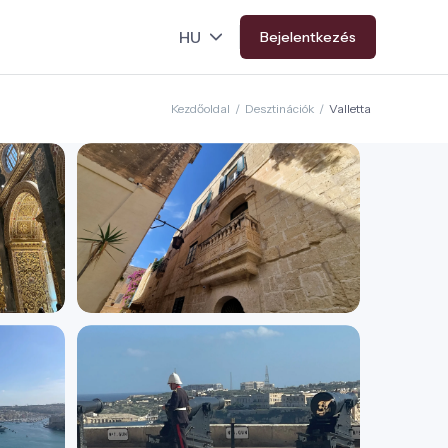
Bejelentkezés
Kezdőoldal
/
Desztinációk
/
Valletta