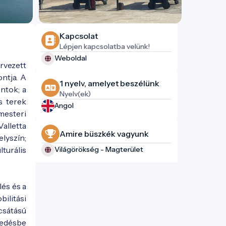
Kapcsolat
Lépjen kapcsolatba velünk!
Weboldal
rvezett
ontja. A
1 nyelv, amelyet beszélünk
ntok; a
Nyelv(ek)
s terek
Angol
mesteri
alletta
Amire büszkék vagyunk
lyszín;
turális
Világörökség - Magterület
lés és a
ilitási
csátású
kedésbe