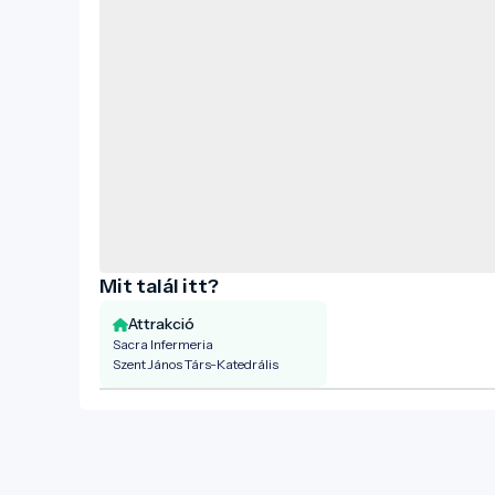
Mit talál itt?
Attrakció
Sacra Infermeria
Szent János Társ-Katedrális