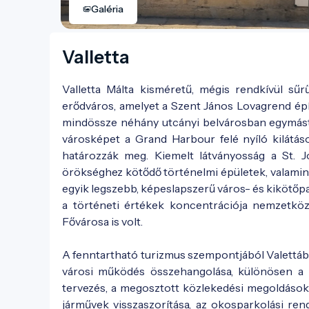
Galéria
Valletta
Valletta Málta kisméretű, mégis rendkívül sűr
erődváros, amelyet a Szent János Lovagrend építt
mindössze néhány utcányi belvárosban egymást
városképet a Grand Harbour felé nyíló kilátás
határozzák meg. Kiemelt látványosság a St. J
örökséghez kötődő történelmi épületek, valamin
egyik legszebb, képeslapszerű város- és kikötőp
a történeti értékek koncentrációja nemzetközi
Fővárosa is volt.
A fenntartható turizmus szempontjából Valettában 
városi működés összehangolása, különösen a kö
tervezés, a megosztott közlekedési megoldások ö
járművek visszaszorítása, az okosparkolási re