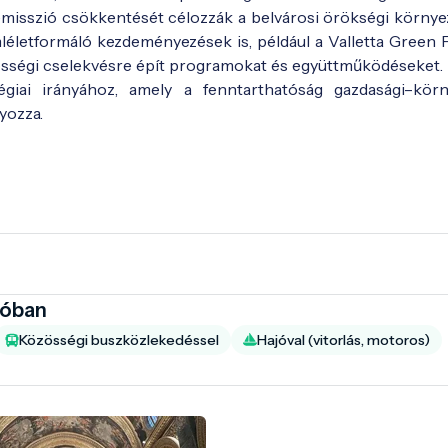
 emisszió csökkentését célozzák a belvárosi örökségi környe
mléletformáló kezdeményezések is, például a Valletta Green F
zösségi cselekvésre épít programokat és együttműködéseket.
égiai irányához, amely a fenntarthatóság gazdasági–körn
lyozza.
ióban
Közösségi buszközlekedéssel
Hajóval (vitorlás, motoros)