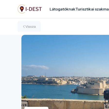
Ugrás
Látogatóknak
Turisztikai szakma
a
tartalomra
Vissza