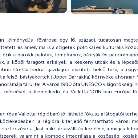
űn „élménydús” fővárosa: egy 16. századi, tudatosan megte
etett, és amely ma is a szigetek politikai és kulturális közp
 érik a barokk paloták, templomok, bástyák és panorámapo
ok, a kőből faragott erkélyek, a keskeny utcák és a lépcső
ohn’s Co-Cathedral gazdagon díszített belső tere, a nagy
t a felső-bástyakertek (Upper Barrakka) környéke, ahonnan V
anorámája tárul fel. A város 1980 óta UNESCO világörökségi he
 mércével is kiemelkedő, és Valletta 2018-ban Európa Kul
(és a Valletta-régióban) jól látható fókusz a látogatói terhe
zlekedésben: a régióra kiterjedő fenntartható városi mob
sztönzése, a „last mile” áruszállítás kezelése, a magas kibo
ndszerek, valamint a kompok integrálása a közösségi közle