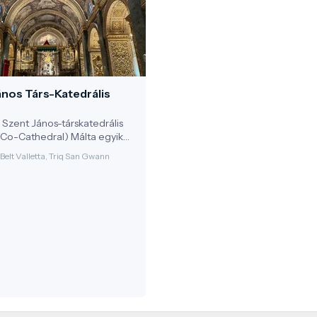
ános Társ-Katedrális
i Szent János-társkatedrális
s Co-Cathedral) Málta egyik
b presztízsű
-Belt Valletta, Triq San Gwann
emploma: a Johannita (Szent
vagrend konventuális
ént készült el a 16. század
ülről visszafogottabb, belül
 máltai barokk reprezentáció
esítménye.