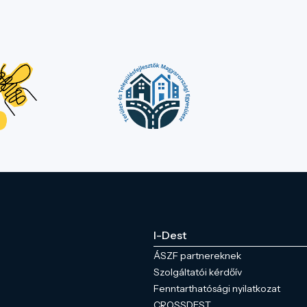
I-Dest
ÁSZF partnereknek
Szolgáltatói kérdőív
Fenntarthatósági nyilatkozat
CROSSDEST