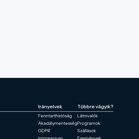
Irányelvek
Többre vágyik?
Fenntarthatóság
Látnivalók
Akadálymentesség
Programok
GDPR
Szállások
Impresszum
Események