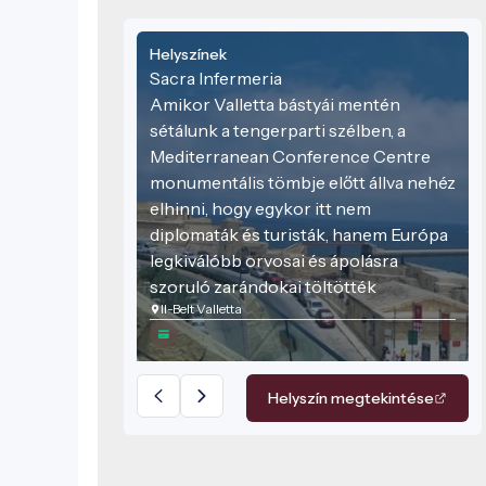
Helyszínek
Sacra Infermeria
Amikor Valletta bástyái mentén
sétálunk a tengerparti szélben, a
Mediterranean Conference Centre
monumentális tömbje előtt állva nehéz
elhinni, hogy egykor itt nem
diplomaták és turisták, hanem Európa
legkiválóbb orvosai és ápolásra
szoruló zarándokai töltötték
Il-Belt Valletta
mindennapjaikat. A Sacra Infermeria,
vagyis a Szent Ispotály, nem csupán
egy épület: ez a máltai lovagrend
humanitárius lelkiismerete, amely 1574
Helyszín megtekintése
óta hirdeti, hogy a kard mellett a
gyógyítás volt a rend legfontosabb
küldetése.