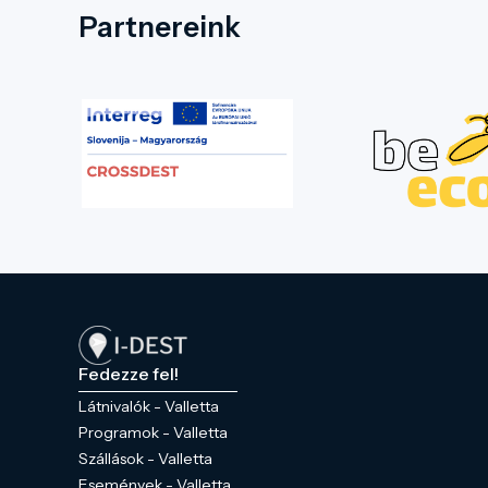
Partnereink
Fedezze fel!
Látnivalók - Valletta
Programok - Valletta
Szállások - Valletta
Események - Valletta