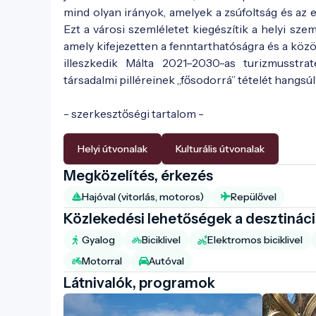
mind olyan irányok, amelyek a zsúfoltság és az
Ezt a városi szemléletet kiegészítik a helyi sze
amely kifejezetten a fenntarthatóságra és a kö
illeszkedik Málta 2021–2030-as turizmusstrat
társadalmi pilléreinek „fősodorrá” tételét hangsú
- szerkesztőségi tartalom -
Helyi útvonalak
Kulturális útvonalak
Megközelítés, érkezés
Hajóval (vitorlás, motoros)
Repülővel
Közlekedési lehetőségek a desztinác
Gyalog
Biciklivel
Elektromos biciklivel
Motorral
Autóval
Látnivalók, programok