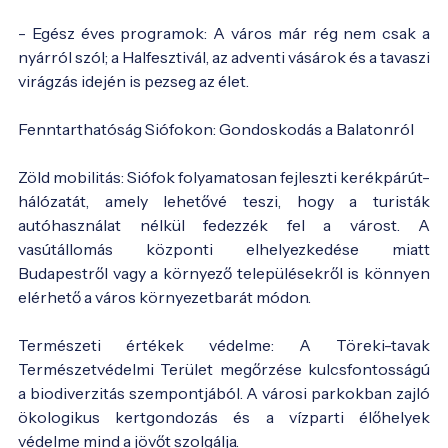
- Egész éves programok: A város már rég nem csak a
nyárról szól; a Halfesztivál, az adventi vásárok és a tavaszi
virágzás idején is pezseg az élet.
Fenntarthatóság Siófokon: Gondoskodás a Balatonról
Zöld mobilitás: Siófok folyamatosan fejleszti kerékpárút-
hálózatát, amely lehetővé teszi, hogy a turisták
autóhasználat nélkül fedezzék fel a várost. A
vasútállomás központi elhelyezkedése miatt
Budapestről vagy a környező településekről is könnyen
elérhető a város környezetbarát módon.
Természeti értékek védelme: A Töreki-tavak
Természetvédelmi Terület megőrzése kulcsfontosságú
a biodiverzitás szempontjából. A városi parkokban zajló
ökologikus kertgondozás és a vízparti élőhelyek
védelme mind a jövőt szolgálja.