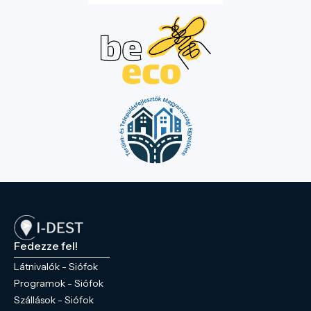
Fedezze fel!
Látnivalók - Siófok
Programok - Siófok
Szállások - Siófok