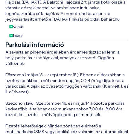
Hajózás (BAHART): A Balatoni Hajózási Zrt. járatai kötik össze a 
várost az északi parttal, valamint innen indulnak a 
legnépszerűbb sétahajók is. A menetrend és az online 
jegyvásárlás itt érhető el: BAHART hivatalos oldal: bahart.hu
vasút
busz
Parkolási információ
A zavartalan pihenés érdekében érdemes tisztában lenni a 
helyi parkolási szabályokkal, amelyek szezontól függően 
változnak:

Főszezon (május 15. – szeptember 15.): Ebben az időszakban a 
fizetős zónákban a hét minden napján, 0-24 óráig díjköteles a 
várakozás. A díjak az övezettől függően változnak (Kiemelt, I. és 
II. díjövezet).

Szezonon kívül: Szeptember 16. és május 14. között a parkolás 
kedvezőbb; általában csak munkanapokon 7:00 és 18:00 óra 
között kell fizetni, a hétvégék pedig díjmentesek.

Fizetési lehetőségek: Minden zónában elérhető a 
mobilparkolás (SMS vagy applikáció), valamint az automatáknál 