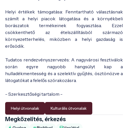
Helyi értékek támogatása: Fenntartható választásnak
számít a helyi piacok látogatása és a környékbeli
borászatok termékeinek fogyasztása. Ezzel
csökkenthető az ételszállításból származó
környezetterhelés, miközben a helyi gazdaság is
erősödik.
Tudatos rendezvényszervezés: A nagyvárosi fesztiválok
során egyre nagyobb hangsúlyt kap a
hulladékmentesség és a szelektív gyűjtés, ösztönözve a
látogatókat a felelős szórakozásra.
- Szerkesztőségi tartalom -
Helyi útvonalak
Kulturális útvonalak
Megközelítés, érkezés
Gyalog
Biciklivel
Vasúttal