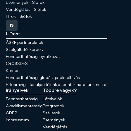
Események - Siófok
Vendéglátás - Siófok
Hírek - Siófok
I-Dest
ÁSZF partnereknek
Szolgáltatói kérdőív
Fenntarthatósági nyilatkozat
CROSSDEST
Karrier
Fenntarthatósági globális játék felhívás
E-learning - tanuljon tőlünk a fenntartható turizmusról
Irányelvek
Többre vágyik?
Fenntarthatóság
Látnivalók
Akadálymentesség
Programok
GDPR
Szállások
Impresszum
Események
Vendéglátás