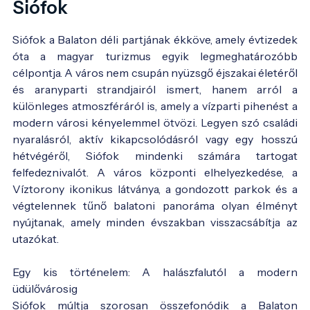
Siófok
Siófok a Balaton déli partjának ékköve, amely évtizedek
óta a magyar turizmus egyik legmeghatározóbb
célpontja. A város nem csupán nyüzsgő éjszakai életéről
és aranyparti strandjairól ismert, hanem arról a
különleges atmoszféráról is, amely a vízparti pihenést a
modern városi kényelemmel ötvözi. Legyen szó családi
nyaralásról, aktív kikapcsolódásról vagy egy hosszú
hétvégéről, Siófok mindenki számára tartogat
felfedeznivalót. A város központi elhelyezkedése, a
Víztorony ikonikus látványa, a gondozott parkok és a
végtelennek tűnő balatoni panoráma olyan élményt
nyújtanak, amely minden évszakban visszacsábítja az
utazókat.
Egy kis történelem: A halászfalutól a modern
üdülővárosig
Siófok múltja szorosan összefonódik a Balaton