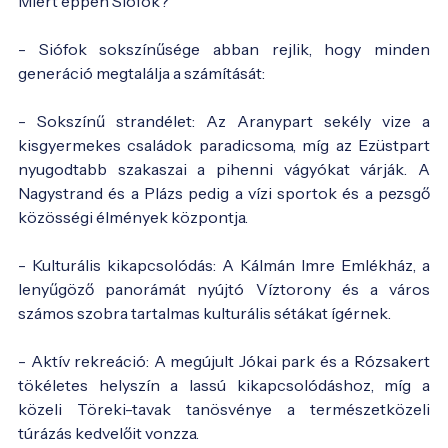
Miért éppen Siófok?
- Siófok sokszínűsége abban rejlik, hogy minden
generáció megtalálja a számítását:
- Sokszínű strandélet: Az Aranypart sekély vize a
kisgyermekes családok paradicsoma, míg az Ezüstpart
nyugodtabb szakaszai a pihenni vágyókat várják. A
Nagystrand és a Plázs pedig a vízi sportok és a pezsgő
közösségi élmények központja.
- Kulturális kikapcsolódás: A Kálmán Imre Emlékház, a
lenyűgöző panorámát nyújtó Víztorony és a város
számos szobra tartalmas kulturális sétákat ígérnek.
- Aktív rekreáció: A megújult Jókai park és a Rózsakert
tökéletes helyszín a lassú kikapcsolódáshoz, míg a
közeli Töreki-tavak tanösvénye a természetközeli
túrázás kedvelőit vonzza.