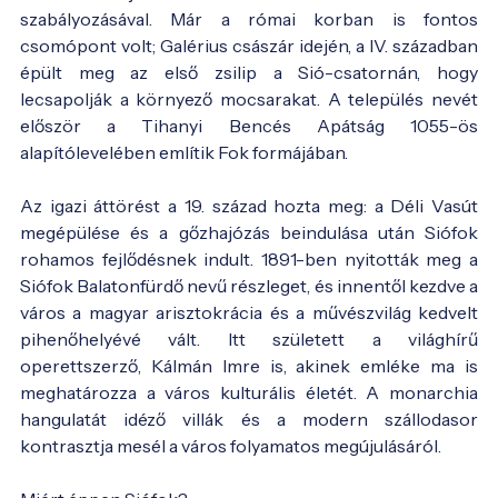
szabályozásával. Már a római korban is fontos
csomópont volt; Galérius császár idején, a IV. században
épült meg az első zsilip a Sió-csatornán, hogy
lecsapolják a környező mocsarakat. A település nevét
először a Tihanyi Bencés Apátság 1055-ös
alapítólevelében említik Fok formájában.
Az igazi áttörést a 19. század hozta meg: a Déli Vasút
megépülése és a gőzhajózás beindulása után Siófok
rohamos fejlődésnek indult. 1891-ben nyitották meg a
Siófok Balatonfürdő nevű részleget, és innentől kezdve a
város a magyar arisztokrácia és a művészvilág kedvelt
pihenőhelyévé vált. Itt született a világhírű
operettszerző, Kálmán Imre is, akinek emléke ma is
meghatározza a város kulturális életét. A monarchia
hangulatát idéző villák és a modern szállodasor
kontrasztja mesél a város folyamatos megújulásáról.