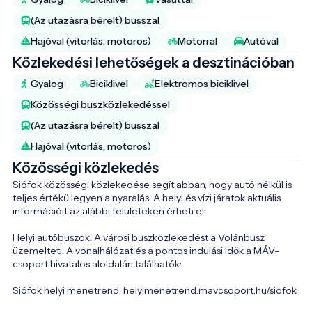
(Az utazásra bérelt) busszal
Hajóval (vitorlás, motoros)
Motorral
Autóval
Közlekedési lehetőségek a desztinációban
Gyalog
Biciklivel
Elektromos biciklivel
Közösségi buszközlekedéssel
(Az utazásra bérelt) busszal
Hajóval (vitorlás, motoros)
Közösségi közlekedés
Siófok közösségi közlekedése segít abban, hogy autó nélkül is 
teljes értékű legyen a nyaralás. A helyi és vízi járatok aktuális 
információit az alábbi felületeken érheti el:

Helyi autóbuszok: A városi buszközlekedést a Volánbusz 
üzemelteti. A vonalhálózat és a pontos indulási idők a MÁV-
csoport hivatalos aloldalán találhatók:

Siófok helyi menetrend: helyimenetrend.mavcsoport.hu/siofok
