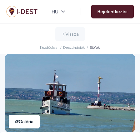
Ugrás
Bejelentkezés
a
tartalomra
Vissza
Kezdőoldal
/
Desztinációk
/
Siófok
Galéria