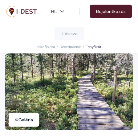
Ugrás
Bejelentkezés
a
tartalomra
Vissza
Kezdőoldal
/
Desztinációk
/
Fenyőkút
Galéria