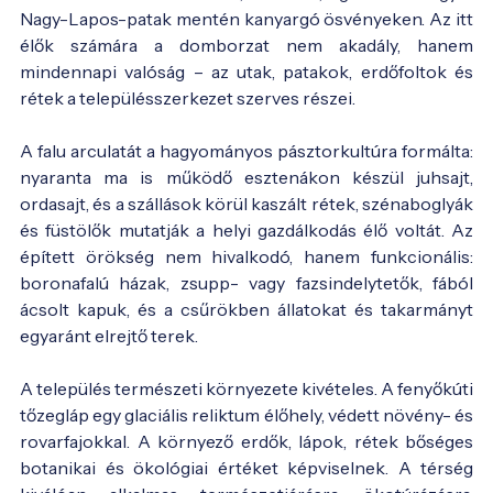
Nagy-Lapos-patak mentén kanyargó ösvényeken. Az itt
élők számára a domborzat nem akadály, hanem
mindennapi valóság – az utak, patakok, erdőfoltok és
rétek a településszerkezet szerves részei.
A falu arculatát a hagyományos pásztorkultúra formálta:
nyaranta ma is működő esztenákon készül juhsajt,
ordasajt, és a szállások körül kaszált rétek, szénaboglyák
és füstölők mutatják a helyi gazdálkodás élő voltát. Az
épített örökség nem hivalkodó, hanem funkcionális:
boronafalú házak, zsupp- vagy fazsindelytetők, fából
ácsolt kapuk, és a csűrökben állatokat és takarmányt
egyaránt elrejtő terek.
A település természeti környezete kivételes. A fenyőkúti
tőzegláp egy glaciális reliktum élőhely, védett növény- és
rovarfajokkal. A környező erdők, lápok, rétek bőséges
botanikai és ökológiai értéket képviselnek. A térség