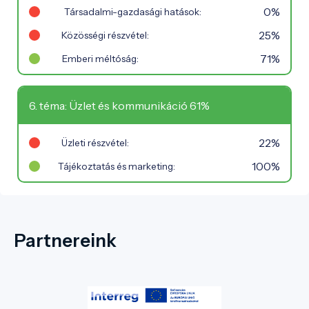
0%
Társadalmi-gazdasági hatások:
25%
Közösségi részvétel:
71%
Emberi méltóság:
6. téma: Üzlet és kommunikáció 61%
22%
Üzleti részvétel:
100%
Tájékoztatás és marketing:
Partnereink