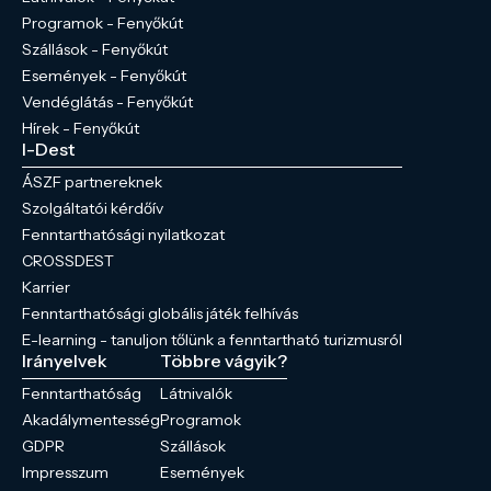
Programok - Fenyőkút
Szállások - Fenyőkút
Események - Fenyőkút
Vendéglátás - Fenyőkút
Hírek - Fenyőkút
I-Dest
ÁSZF partnereknek
Szolgáltatói kérdőív
Fenntarthatósági nyilatkozat
CROSSDEST
Karrier
Fenntarthatósági globális játék felhívás
E-learning - tanuljon tőlünk a fenntartható turizmusról
Irányelvek
Többre vágyik?
Fenntarthatóság
Látnivalók
Akadálymentesség
Programok
GDPR
Szállások
Impresszum
Események