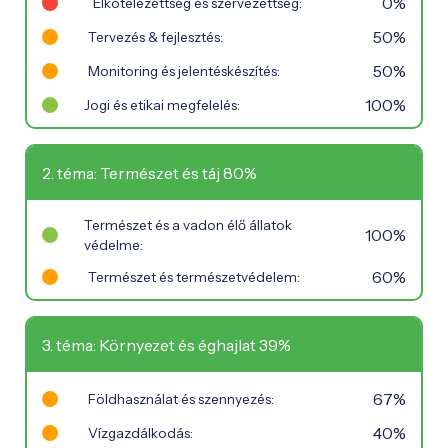
0%
Elkötelezettség és szervezettség:
50%
Tervezés & fejlesztés:
50%
Monitoring és jelentéskészítés:
100%
Jogi és etikai megfelelés:
2. téma: Természet és táj 80%
Természet és a vadon élő állatok
100%
védelme:
60%
Természet és természetvédelem:
3. téma: Környezet és éghajlat 39%
67%
Földhasználat és szennyezés:
40%
Vízgazdálkodás: