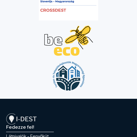
Fedezze fel!
Látnivalók - Fenyőkút