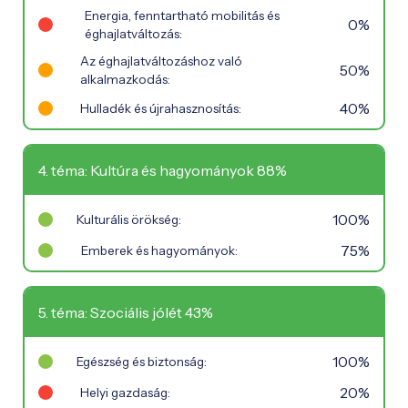
Energia, fenntartható mobilitás és
0%
éghajlatváltozás:
Az éghajlatváltozáshoz való
50%
alkalmazkodás:
40%
Hulladék és újrahasznosítás:
4. téma: Kultúra és hagyományok 88%
100%
Kulturális örökség:
75%
Emberek és hagyományok:
5. téma: Szociális jólét 43%
100%
Egészség és biztonság:
20%
Helyi gazdaság: