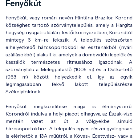
Fenyőkút
Fenyőkút, vagy román nevén Fântâna Brazilor, Korond
községhez tartozó szórványtelepülés, amely a Hargita
hegység nyugati oldalán, festői környezetben, Korondtól
mintegy 6 km-re fekszik. A település szétszórtan
elhelyezkedő házcsoportokból és esztenákból (nyári
szállásokból) alakult ki, amelyek a dombvidéki legelők és
kaszálók természetes ritmusához igazodnak. A
szórványfalu a Melegpatakfő (1005 m) és a Datka-tető
(963 m) között helyezkedik el, így az egyik
legmagasabban fekvő lakott településrésze
Székelyföldnek.
Fenyőkút megközelítése maga is élményszerű:
Korondról indulva, a helyi piacot elhagyva, az Észak-vize
mentén vezet az út a völgyekbe simuló
házcsoportokhoz. A település egyes részei gyalogosan
is elérhetők a 13A műútról, a Köves-, Égettvész- vagy a