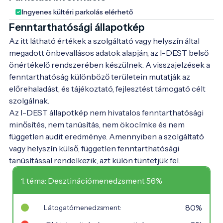
Ingyenes kültéri parkolás elérhető
Fenntarthatósági állapotkép
Az itt látható értékek a szolgáltató vagy helyszín által
megadott önbevallásos adatok alapján, az I-DEST belső
önértékelő rendszerében készülnek. A visszajelzések a
fenntarthatóság különböző területein mutatják az
előrehaladást, és tájékoztató, fejlesztést támogató célt
szolgálnak.
Az I-DEST állapotkép nem hivatalos fenntarthatósági
minősítés, nem tanúsítás, nem ökocímke és nem
független audit eredménye. Amennyiben a szolgáltató
vagy helyszín külső, független fenntarthatósági
tanúsítással rendelkezik, azt külön tüntetjük fel.
1. téma: Desztinációmenedzsment 56%
80%
Látogatómenedzsment: