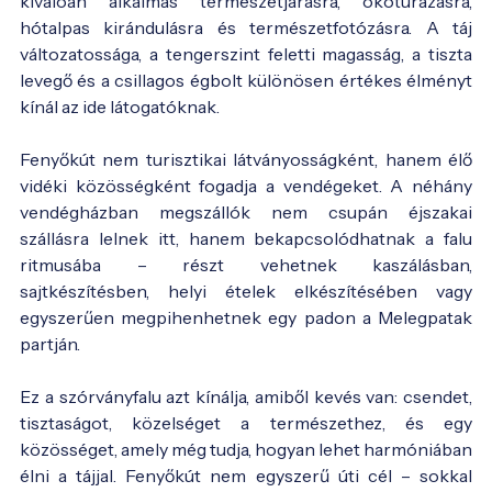
kiválóan alkalmas természetjárásra, ökotúrázásra,
hótalpas kirándulásra és természetfotózásra. A táj
változatossága, a tengerszint feletti magasság, a tiszta
levegő és a csillagos égbolt különösen értékes élményt
kínál az ide látogatóknak.
Fenyőkút nem turisztikai látványosságként, hanem élő
vidéki közösségként fogadja a vendégeket. A néhány
vendégházban megszállók nem csupán éjszakai
szállásra lelnek itt, hanem bekapcsolódhatnak a falu
ritmusába – részt vehetnek kaszálásban,
sajtkészítésben, helyi ételek elkészítésében vagy
egyszerűen megpihenhetnek egy padon a Melegpatak
partján.
Ez a szórványfalu azt kínálja, amiből kevés van: csendet,
tisztaságot, közelséget a természethez, és egy
közösséget, amely még tudja, hogyan lehet harmóniában
élni a tájjal. Fenyőkút nem egyszerű úti cél – sokkal