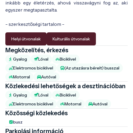
inkább egy életérzés, ahová visszavágyni fog az, aki
egyszer megtapasztalta.
- szerkesztőségi tartalom -
Helyi útvonalak
Kulturális útvonalak
Megközelítés, érkezés
Gyalog
Lóval
Biciklivel
Elektromos biciklivel
(Az utazásra bérelt) busszal
Motorral
Autóval
Közlekedési lehetőségek a desztinációban
Gyalog
Lóval
Biciklivel
Elektromos biciklivel
Motorral
Autóval
Közösségi közlekedés
busz
Parkolási információ