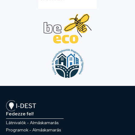
Fedezze fel!
Látnivalók - Almáskamarás
Programok - Almáskamarás