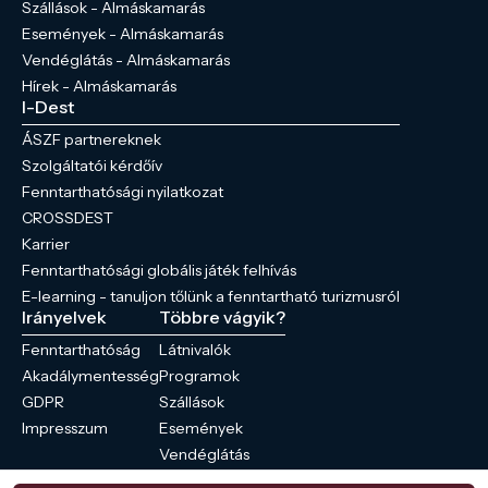
Szállások - Almáskamarás
Események - Almáskamarás
Vendéglátás - Almáskamarás
Hírek - Almáskamarás
I-Dest
ÁSZF partnereknek
Szolgáltatói kérdőív
Fenntarthatósági nyilatkozat
CROSSDEST
Karrier
Fenntarthatósági globális játék felhívás
E-learning - tanuljon tőlünk a fenntartható turizmusról
Irányelvek
Többre vágyik?
Fenntarthatóság
Látnivalók
Akadálymentesség
Programok
GDPR
Szállások
Impresszum
Események
Vendéglátás
Hírek