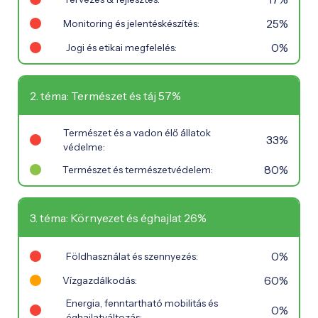
25%
Monitoring és jelentéskészítés:
0%
Jogi és etikai megfelelés:
2. téma: Természet és táj 57%
Természet és a vadon élő állatok
33%
védelme:
80%
Természet és természetvédelem:
3. téma: Környezet és éghajlat 26%
0%
Földhasználat és szennyezés:
60%
Vízgazdálkodás:
Energia, fenntartható mobilitás és
0%
éghajlatváltozás: