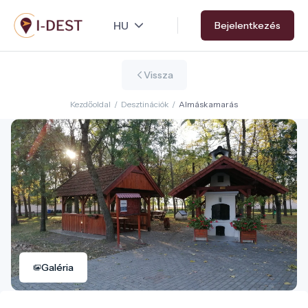
Ugrás
Bejelentkezés
a
tartalomra
Vissza
Kezdőoldal
/
Desztinációk
/
Almáskamarás
Galéria