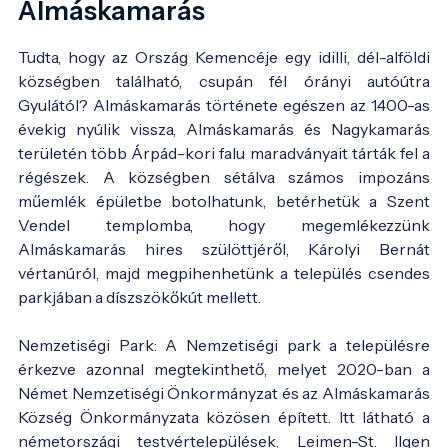
Almáskamarás
Tudta, hogy az Ország Kemencéje egy idilli, dél-alföldi
községben található, csupán fél órányi autóútra
Gyulától? Almáskamarás története egészen az 1400-as
évekig nyúlik vissza, Almáskamarás és Nagykamarás
területén több Árpád-kori falu maradványait tárták fel a
régészek. A községben sétálva számos impozáns
műemlék épületbe botolhatunk, betérhetük a Szent
Vendel templomba, hogy megemlékezzünk
Almáskamarás hires szülöttjéről, Károlyi Bernát
vértanúról, majd megpihenhetünk a település csendes
parkjában a díszszökőkút mellett.
Nemzetiségi Park: A Nemzetiségi park a településre
érkezve azonnal megtekinthető, melyet 2020-ban a
Német Nemzetiségi Önkormányzat és az Almáskamarás
Község Önkormányzata közösen épített. Itt látható a
németországi testvértelepülések, Leimen-St. Ilgen