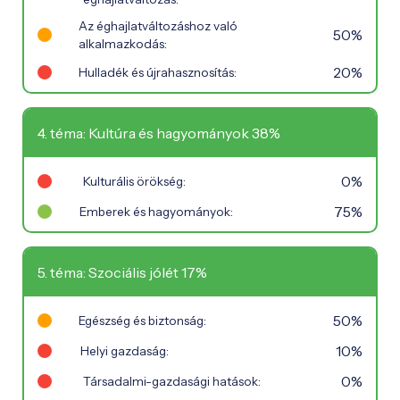
Az éghajlatváltozáshoz való
50%
alkalmazkodás:
20%
Hulladék és újrahasznosítás:
4. téma: Kultúra és hagyományok 38%
0%
Kulturális örökség:
75%
Emberek és hagyományok:
5. téma: Szociális jólét 17%
50%
Egészség és biztonság:
10%
Helyi gazdaság:
0%
Társadalmi-gazdasági hatások: