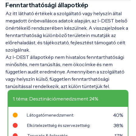
Fenntarthatósági állapotkép
Az itt látható értékek a szolgáltató vagy helyszín által
megadott önbevallásos adatok alapján, az I-DEST belső
önértékelő rendszerében készülnek. A visszajelzések a
fenntarthatóság különböző területein mutatják az
előrehaladást, és tájékoztató, fejlesztést támogató célt
szolgálnak.
Az I-DEST állapotkép nem hivatalos fenntarthatósági
minősítés, nem tanúsítás, nem ökocímke és nem
független audit eredménye. Amennyiben a szolgáltató
vagy helyszín külső, független fenntarthatósági
tanúsítással rendelkezik, azt külön tüntetjük fel.
1. téma: Desztinációmenedzsment 24%
40%
Látogatómenedzsment:
38%
Elkötelezettség és szervezettség:
17%
Tervezés & fejlesztés: