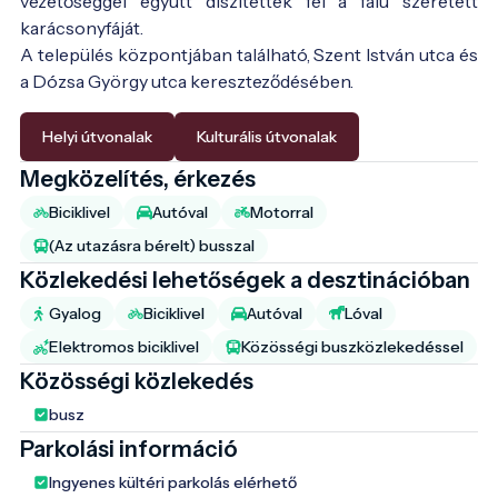
vezetőséggel együtt díszítették fel a falu szeretett
karácsonyfáját.
A település központjában található, Szent István utca és
a Dózsa György utca kereszteződésében.
Helyi útvonalak
Kulturális útvonalak
Megközelítés, érkezés
Biciklivel
Autóval
Motorral
(Az utazásra bérelt) busszal
Közlekedési lehetőségek a desztinációban
Gyalog
Biciklivel
Autóval
Lóval
Elektromos biciklivel
Közösségi buszközlekedéssel
Közösségi közlekedés
busz
Parkolási információ
Ingyenes kültéri parkolás elérhető