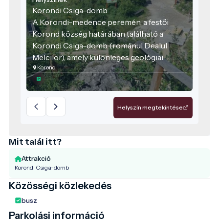
Korondi Csiga-domb
A Korondi-medence peremén, a festői
Korond község határában található a
Korondi Csiga-domb (románul Dealul
Melcilor), amely különleges geológiai
Korond
értékeket rejt magában. A terület
hivatalosan is geológiai természetvédelmi
rezervátum, melyet 2000-ben
nyilvánítottak védetté, és jelenleg a Hargita
Helyszín megtekintése
megyei helyi jelentőségű védett területek
közé tartozik.
Mit talál itt?
Attrakció
Korondi Csiga-domb
Közösségi közlekedés
busz
Parkolási információ