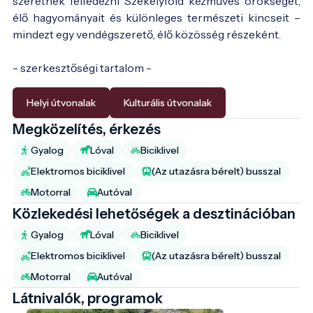
szeretnék felfedezni Székelyföld kézműves örökségét,
élő hagyományait és különleges természeti kincseit –
mindezt egy vendégszerető, élő közösség részeként.
- szerkesztőségi tartalom -
Helyi útvonalak
Kulturális útvonalak
Megközelítés, érkezés
Gyalog
Lóval
Biciklivel
Elektromos biciklivel
(Az utazásra bérelt) busszal
Motorral
Autóval
Közlekedési lehetőségek a desztinációban
Gyalog
Lóval
Biciklivel
Elektromos biciklivel
(Az utazásra bérelt) busszal
Motorral
Autóval
Látnivalók, programok