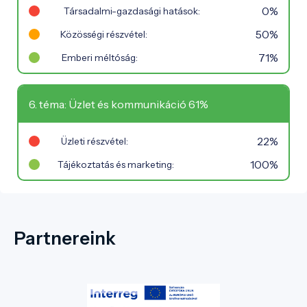
0%
Társadalmi-gazdasági hatások:
50%
Közösségi részvétel:
71%
Emberi méltóság:
6. téma: Üzlet és kommunikáció 61%
22%
Üzleti részvétel:
100%
Tájékoztatás és marketing:
Partnereink