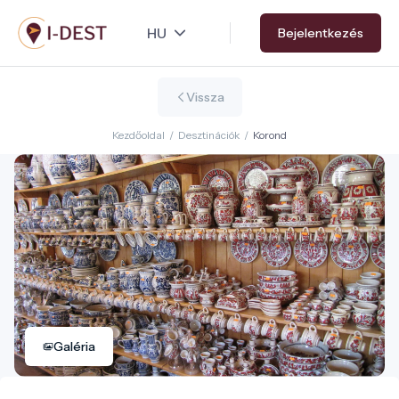
Ugrás
Bejelentkezés
a
tartalomra
Vissza
Kezdőoldal
/
Desztinációk
/
Korond
Galéria