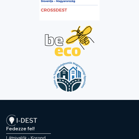
Fedezze fel!
Látnivalók - Korond