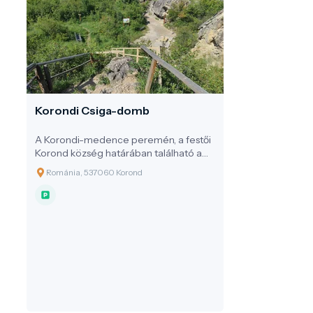
Korondi Csiga-domb
A Korondi-medence peremén, a festői
Korond község határában található a
Korondi Csiga-domb (románul Dealul
Románia, 537060 Korond
Melcilor), amely különleges geológiai
értékeket rejt magában. A terület
hivatalosan is geológiai
természetvédelmi rezervátum, melyet
2000-ben nyilvánítottak védetté, és
jelenleg a Hargita megyei helyi
jelentőségű védett területek közé
tartozik.