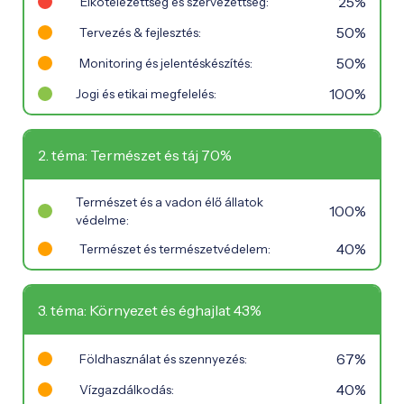
25%
Elkötelezettség és szervezettség:
50%
Tervezés & fejlesztés:
50%
Monitoring és jelentéskészítés:
100%
Jogi és etikai megfelelés:
2. téma: Természet és táj 70%
Természet és a vadon élő állatok
100%
védelme:
40%
Természet és természetvédelem:
3. téma: Környezet és éghajlat 43%
67%
Földhasználat és szennyezés:
40%
Vízgazdálkodás: