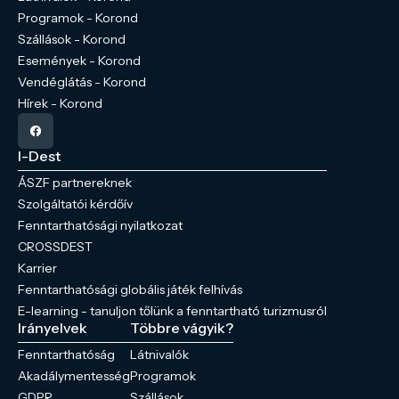
Programok - Korond
Szállások - Korond
Események - Korond
Vendéglátás - Korond
Hírek - Korond
I-Dest
ÁSZF partnereknek
Szolgáltatói kérdőív
Fenntarthatósági nyilatkozat
CROSSDEST
Karrier
Fenntarthatósági globális játék felhívás
E-learning - tanuljon tőlünk a fenntartható turizmusról
Irányelvek
Többre vágyik?
Fenntarthatóság
Látnivalók
Akadálymentesség
Programok
GDPR
Szállások