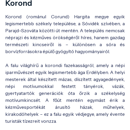
Korond
Korond (románul Corund) Hargita megye egyik
legismertebb székely települése, a Sóvidék szívében, a
Parajd–Szováta közötti út mentén. A település nemcsak
néprajzi és kézműves örökségéről híres, hanem gazdag
természeti kincseiről is – különösen a sóra és
borvízforrásokra épülő gyógyító hagyományairól.
A falu világhírű a korondi fazekasságról, amely a népi
iparművészet egyik legismertebb ága Erdélyben. A helyi
mesterek által készített mázas, díszített agyagedények,
népi motívumokkal festett tányérok, vázák,
gyertyatartók generációk óta őrzik a székelység
motívumkincsét. A főút mentén egymást érik a
kézművesportékát árusító házak, műhelyek,
kirakodóhelyek – ez a falu egyik védjegye, amely évente
turisták tízezreit vonzza.