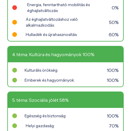
Energia, fenntartható mobilitás és
0%
éghajlatváltozás:
Az éghajlatváltozáshoz való
50%
alkalmazkodás:
60%
Hulladék és újrahasznosítás:
4. téma: Kultúra és hagyományok 100%
100%
Kulturális örökség:
100%
Emberek és hagyományok:
5. téma: Szociális jólét 58%
100%
Egészség és biztonság:
70%
Helyi gazdaság: