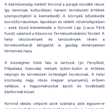
A kézművesség mellett Korond a parajdi sóvidék része,
így nemcsak kulturálisan, hanem természeti értékek
szempontjából is kiemelkedő. A környék bővelkedik
borvízforrásokban, lápokban és védett növényfajokban
– ezek közül kiemelkedik a Korondi Láp (Lacul Fără
Fund), valamint a Sószoros Természetvédelmi Terület. A
helyi ökoösvények és tanösvények révén a
természetbarát látogatók is gazdag élményekkel
térhetnek haza.
A községhez több falu is tartozik (pl. Fenyőkút,
Pálpataka, Kalonda), melyek külön-külön is értékes
néprajzi és természeti örökséget hordoznak. A helyi
közösség nagy része magyar anyanyelvű, erősen
vallásos, a hagyományokat ápoló és továbbadó
életformát követ.
Korond ideális célpont azok számára, akik egyszerre