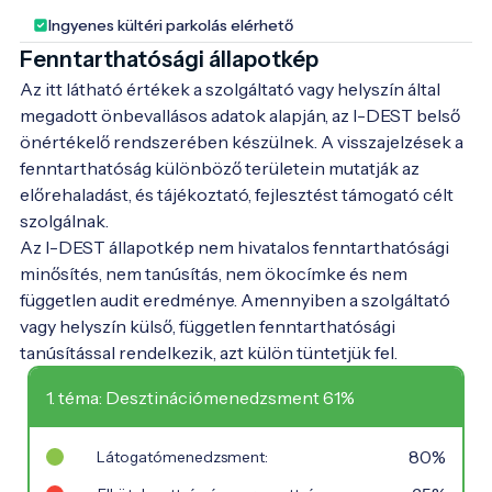
Ingyenes kültéri parkolás elérhető
Fenntarthatósági állapotkép
Az itt látható értékek a szolgáltató vagy helyszín által
megadott önbevallásos adatok alapján, az I-DEST belső
önértékelő rendszerében készülnek. A visszajelzések a
fenntarthatóság különböző területein mutatják az
előrehaladást, és tájékoztató, fejlesztést támogató célt
szolgálnak.
Az I-DEST állapotkép nem hivatalos fenntarthatósági
minősítés, nem tanúsítás, nem ökocímke és nem
független audit eredménye. Amennyiben a szolgáltató
vagy helyszín külső, független fenntarthatósági
tanúsítással rendelkezik, azt külön tüntetjük fel.
1. téma: Desztinációmenedzsment 61%
80%
Látogatómenedzsment: