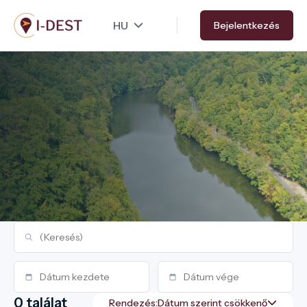
Ugrás
Bejelentkezés
a
tartalomra
0 találat
Rendezés: