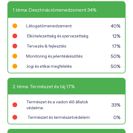
1. téma: Desztinációmenedzsment 34%
40%
Látogatómenedzsment:
12%
Elkötelezettség és szervezettség:
17%
Tervezés & fejlesztés:
50%
Monitoring és jelentéskészítés:
50%
Jogi és etikai megfelelés:
2. téma: Természet és táj 17%
Természet és a vadon élő állatok
33%
védelme:
0%
Természet és természetvédelem: