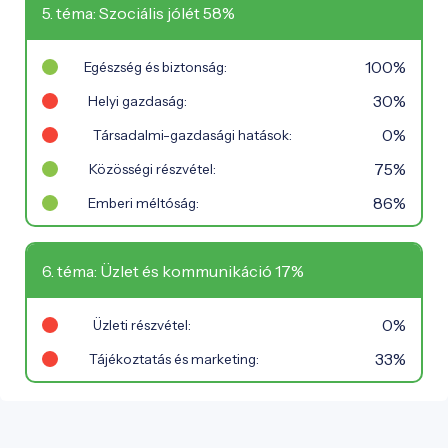
5. téma: Szociális jólét 58%
100%
Egészség és biztonság:
30%
Helyi gazdaság:
0%
Társadalmi-gazdasági hatások:
75%
Közösségi részvétel:
86%
Emberi méltóság:
6. téma: Üzlet és kommunikáció 17%
0%
Üzleti részvétel:
33%
Tájékoztatás és marketing: