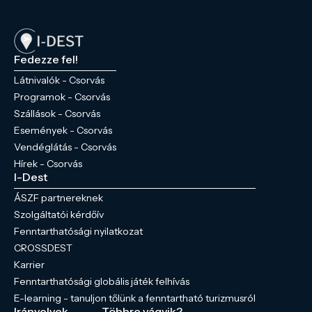
Fedezze fel!
Látnivalók - Csorvás
Programok - Csorvás
Szállások - Csorvás
Események - Csorvás
Vendéglátás - Csorvás
Hírek - Csorvás
I-Dest
ÁSZF partnereknek
Szolgáltatói kérdőív
Fenntarthatósági nyilatkozat
CROSSDEST
Karrier
Fenntarthatósági globális játék felhívás
E-learning - tanuljon tőlünk a fenntartható turizmusról
Irányelvek
Többre vágyik?