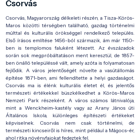
Csorvás
Csorvás, Magyarország délkeleti részén, a Tisza-Körös-
Maros közötti térségben található, gazdag történelmi
múlttal és kulturális örökséggel rendelkező település.
Első írásos említése 1456-ból származik, ám már 1150-
ben is templomos faluként létezett. Az évszázadok
során sok megpróbáltatáson ment keresztül, de 1857-
ben önálló településsé vált, amely azóta is folyamatosan
fejlődik. A város jelentőségét növelte a vasútállomás
építése 1871-ben, ami fellendítette a helyi gazdaságot.
Csorvás ma is élénk kulturális életet él, és jelentős
természeti értékekkel büszkélkedhet a Körös–Maros
Nemzeti Park részeként. A város számos látnivalója,
mint a Wenckheim-kastély vagy az Arany János úti
Általános Iskola, különleges építészeti értékeket
képviselnek. Csorvás nem csak történelmi, de
természeti kincseiről is híres, mint például a Mágocs-ér,
ahol ritka növényfajokat fedeztek fel.