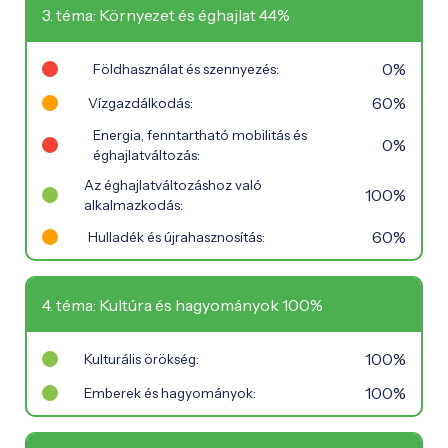
3. téma: Környezet és éghajlat 44%
0%
Földhasználat és szennyezés:
60%
Vízgazdálkodás:
Energia, fenntartható mobilitás és
0%
éghajlatváltozás:
Az éghajlatváltozáshoz való
100%
alkalmazkodás:
60%
Hulladék és újrahasznosítás:
4. téma: Kultúra és hagyományok 100%
100%
Kulturális örökség:
100%
Emberek és hagyományok: