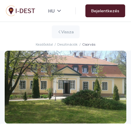
Ugrás
Bejelentkezés
a
tartalomra
Vissza
Kezdőoldal
/
Desztinációk
/
Csorvás