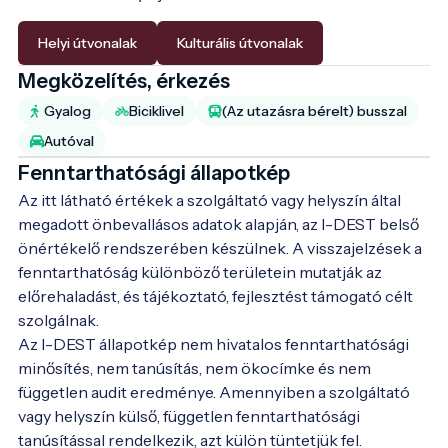
Helyi útvonalak
Kulturális útvonalak
Megközelítés, érkezés
Gyalog
Biciklivel
(Az utazásra bérelt) busszal
Autóval
Fenntarthatósági állapotkép
Az itt látható értékek a szolgáltató vagy helyszín által
megadott önbevallásos adatok alapján, az I-DEST belső
önértékelő rendszerében készülnek. A visszajelzések a
fenntarthatóság különböző területein mutatják az
előrehaladást, és tájékoztató, fejlesztést támogató célt
szolgálnak.
Az I-DEST állapotkép nem hivatalos fenntarthatósági
minősítés, nem tanúsítás, nem ökocímke és nem
független audit eredménye. Amennyiben a szolgáltató
vagy helyszín külső, független fenntarthatósági
tanúsítással rendelkezik, azt külön tüntetjük fel.