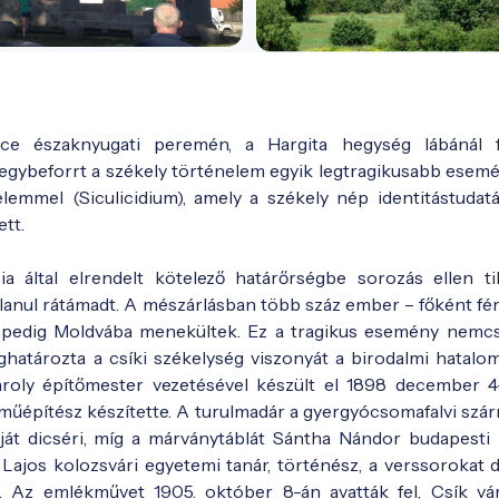
ce északnyugati peremén, a Hargita hegység lábánál f
 egybeforrt a székely történelem egyik legtragikusabb esemé
elemmel (Siculicidium), amely a székely nép identitástudat
tt.
 által elrendelt kötelező határőrségbe sorozás ellen ti
tlanul rátámadt. A mészárlásban több száz ember – főként férf
n pedig Moldvába menekültek. Ez a tragikus esemény nemc
atározta a csíki székelység viszonyát a birodalmi hatalo
ároly építőmester vezetésével készült el 1898 december 4
műépítész készítette. A turulmadár a gyergyócsomafalvi szá
ját dicséri, míg a márványtáblát Sántha Nándor budapesti
Lajos kolozsvári egyetemi tanár, történész, a verssorokat dr
a. Az emlékművet 1905. október 8-án avatták fel, Csík v