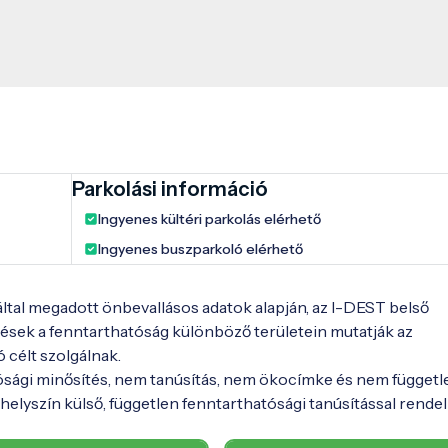
Parkolási információ
Ingyenes kültéri parkolás elérhető
Ingyenes buszparkoló elérhető
 által megadott önbevallásos adatok alapján, az I-DEST belső
ések a fenntarthatóság különböző területein mutatják az
ó célt szolgálnak.
ósági minősítés, nem tanúsítás, nem ökocímke és nem függetl
elyszín külső, független fenntarthatósági tanúsítással rendel