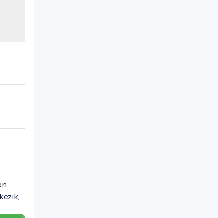
en
kezik,