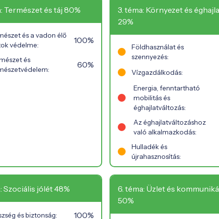
a: Természet és táj 80%
3. téma: Környezet és éghajla
29%
mészet és a vadon élő
100%
atok védelme:
Földhasználat és
szennyezés:
mészet és
60%
mészetvédelem:
Vízgazdálkodás:
Energia, fenntartható
mobilitás és
éghajlatváltozás:
Az éghajlatváltozáshoz
való alkalmazkodás:
Hulladék és
újrahasznosítás:
: Szociális jólét 48%
6. téma: Üzlet és kommuniká
50%
100%
zség és biztonság: