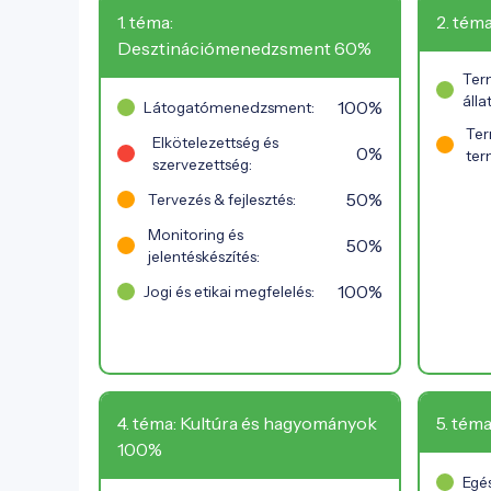
1. téma:
2. tém
Desztinációmenedzsment 60%
Ter
áll
100%
Látogatómenedzsment:
Ter
Elkötelezettség és
0%
ter
szervezettség:
50%
Tervezés & fejlesztés:
Monitoring és
50%
jelentéskészítés:
100%
Jogi és etikai megfelelés:
4. téma: Kultúra és hagyományok
5. téma
100%
Egés