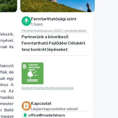
Fenntarthatósági szint
1. Szint
Fenntarthatóság az I-DEST rendszerében
ekszik,
Partnerünk a következő
nyével,
Fenntartható Fejlődési Célokért
ának és
tesz konkrét lépéseket:
ltakozó
iak, de
sak egy
mhoz. A
Konkrét fenntarthatósági lépések
-re. Az
rmazású
Kapcsolat
 mester
Lépjen kapcsolatba velünk!
. Balló
office@madefalva.ro
ármegye