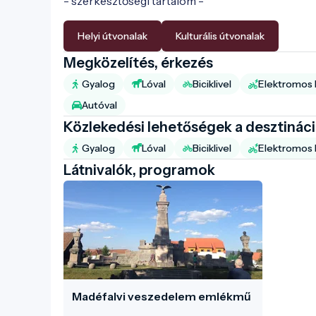
- szerkesztőségi tartalom -
Helyi útvonalak
Kulturális útvonalak
Megközelítés, érkezés
Gyalog
Lóval
Biciklivel
Elektromos b
Autóval
Közlekedési lehetőségek a desztinác
Gyalog
Lóval
Biciklivel
Elektromos b
Látnivalók, programok
Madéfalvi veszedelem emlékmű