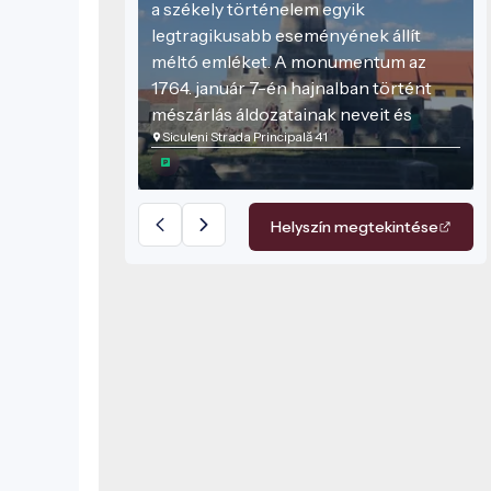
a székely történelem egyik
legtragikusabb eseményének állít
méltó emléket. A monumentum az
1764. január 7-én hajnalban történt
mészárlás áldozatainak neveit és
Siculeni Strada Principală 41
áldozatvállalását őrzi, amikor a császári
csapatok rajtaütésszerű támadásban
több száz védtelen székelyt öltek meg,
akik a Mária Terézia-féle kényszerű
Helyszín megtekintése
katonai szolgálat, a határőrségbe való
besorozás ellen tiltakoztak.