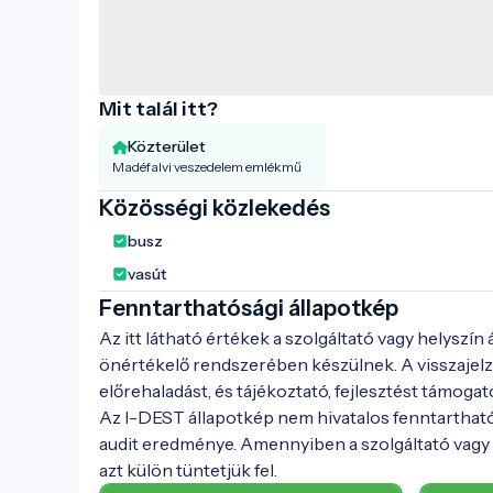
Mit talál itt?
Közterület
Madéfalvi veszedelem emlékmű
Közösségi közlekedés
busz
vasút
Fenntarthatósági állapotkép
Az itt látható értékek a szolgáltató vagy helyszín
önértékelő rendszerében készülnek. A visszajelz
előrehaladást, és tájékoztató, fejlesztést támogat
Az I-DEST állapotkép nem hivatalos fenntarthat
audit eredménye. Amennyiben a szolgáltató vagy h
azt külön tüntetjük fel.