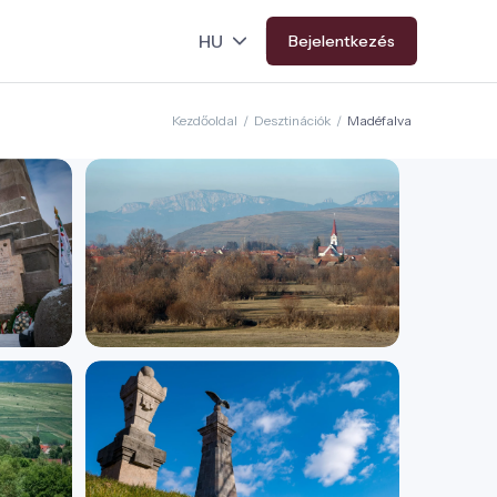
Bejelentkezés
Kezdőoldal
/
Desztinációk
/
Madéfalva