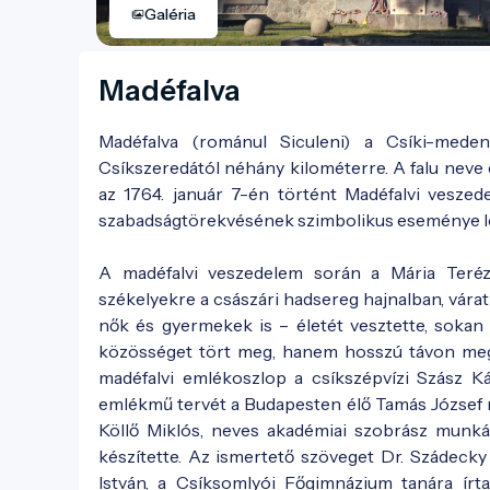
Galéria
Madéfalva
Madéfalva (románul Siculeni) a Csíki-meden
Csíkszeredától néhány kilométerre. A falu neve
az 1764. január 7-én történt Madéfalvi veszed
szabadságtörekvésének szimbolikus eseménye le
A madéfalvi veszedelem során a Mária Terézia
székelyekre a császári hadsereg hajnalban, vára
nők és gyermekek is – életét vesztette, soka
közösséget tört meg, hanem hosszú távon megh
madéfalvi emlékoszlop a csíkszépvízi Szász K
emlékmű tervét a Budapesten élő Tamás József 
Köllő Miklós, neves akadémiai szobrász munká
készítette. Az ismertető szöveget Dr. Szádecky 
István, a Csíksomlyói Főgimnázium tanára írt