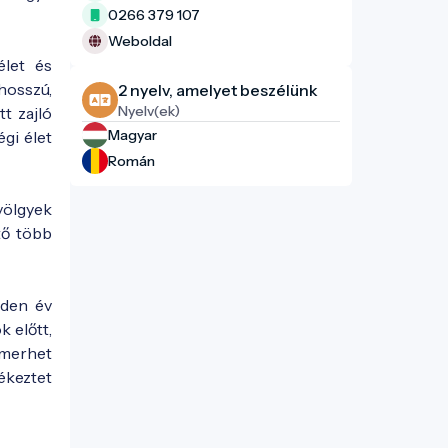
0266 379 107
Weboldal
élet és
hosszú,
2 nyelv, amelyet beszélünk
Nyelv(ek)
t zajló
Magyar
gi élet
Román
völgyek
tő több
nden év
 előtt,
smerhet
ékeztet