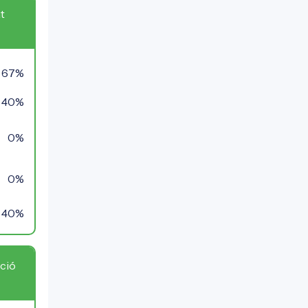
t
67%
40%
0%
0%
40%
ció