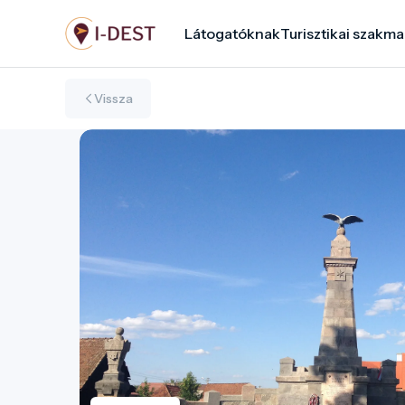
Ugrás
Látogatóknak
Turisztikai szakma
a
tartalomra
Vissza