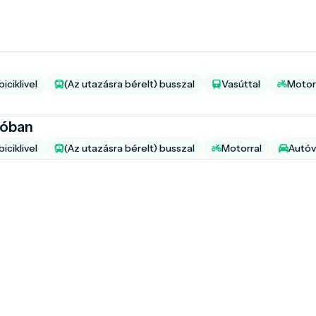
iciklivel
(Az utazásra bérelt) busszal
Vasúttal
Motor
ióban
iciklivel
(Az utazásra bérelt) busszal
Motorral
Autóv