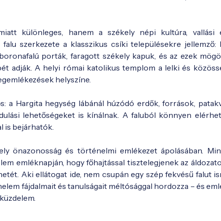
att különleges, hanem a székely népi kultúra, vallási 
alu szerkezete a klasszikus csíki településekre jellemző: 
boronafalú porták, faragott székely kapuk, és az ezek mögöt
pét adják. A helyi római katolikus templom a lelki és közössé
megemlékezések helyszíne.
ős: a Hargita hegység lábánál húzódó erdők, források, patak
ulási lehetőségeket is kínálnak. A faluból könnyen elérhe
 is bejárhatók.
kely önazonosság és történelmi emlékezet ápolásában. Mi
em emléknapján, hogy főhajtással tisztelegjenek az áldozatok
tét. Aki ellátogat ide, nem csupán egy szép fekvésű falut i
elem fájdalmait és tanulságait méltósággal hordozza – és eml
 küzdelem.