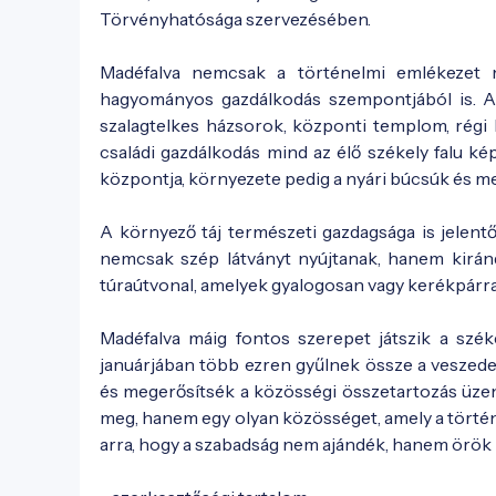
Törvényhatósága szervezésében.
Madéfalva nemcsak a történelmi emlékezet mi
hagyományos gazdálkodás szempontjából is. A f
szalagtelkes házsorok, központi templom, régi 
családi gazdálkodás mind az élő székely falu ké
központja, környezete pedig a nyári búcsúk és 
A környező táj természeti gazdagsága is jelent
nemcsak szép látványt nyújtanak, hanem kiránd
túraútvonal, amelyek gyalogosan vagy kerékpárral
Madéfalva máig fontos szerepet játszik a szé
januárjában több ezren gyűlnek össze a veszedel
és megerősítsék a közösségi összetartozás üzene
meg, hanem egy olyan közösséget, amely a történ
arra, hogy a szabadság nem ajándék, hanem örök