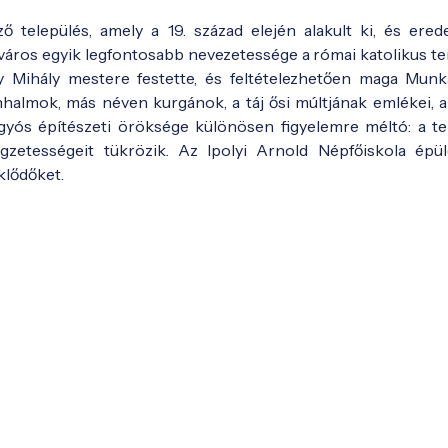
ő település, amely a 19. század elején alakult ki, és erede
város egyik legfontosabb nevezetessége a római katolikus t
 Mihály mestere festette, és feltételezhetően maga Munk
nhalmok, más néven kurgánok, a táj ősi múltjának emlékei, 
ígyós építészeti öröksége különösen figyelemre méltó: a te
egzetességeit tükrözik. Az Ipolyi Arnold Népfőiskola épü
klődőket.