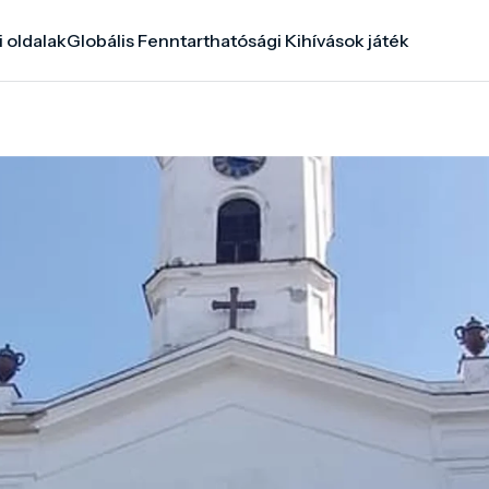
i oldalak
Globális Fenntarthatósági Kihívások játék