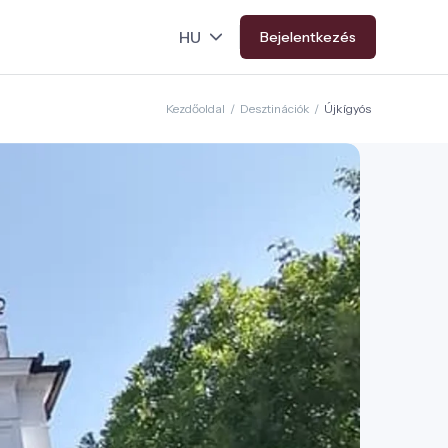
Bejelentkezés
Kezdőoldal
/
Desztinációk
/
Újkígyós