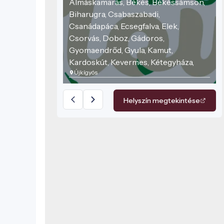
Almáskamarás, Békés, Békéssámson,
Biharugra, Csabaszabadi,
Csanádapáca, Ecsegfalva, Elek,
Csorvás, Doboz, Gádoros,
Gyomaendrőd, Gyula, Kamut,
Kardoskút, Kevermes, Kétegyháza,
Újkígyós
Kondoros, Kunágota, Lőkösháza,
Méhkerék, Mezőkovácsháza,
Nagykamarás, Sarkad, Újkígyós,
Helyszín megtekintése
Vésztő.