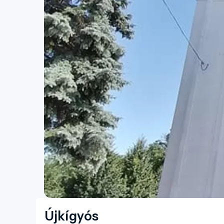
Újkígyós