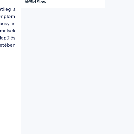
Alföld Slow
tileg a
emplom,
ácsy is
amelyek
lepülés
letében