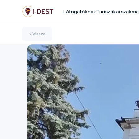
Ugrás
Látogatóknak
Turisztikai szakma
a
tartalomra
Vissza