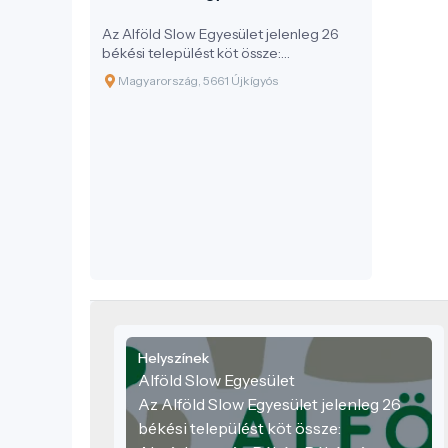
Az Alföld Slow Egyesület jelenleg 26
békési települést köt össze:
Almáskamarás, Békés, Békéssámson,
Magyarország, 5661 Újkígyós
Biharugra, Csabaszabadi, Csanádapáca,
Ecsegfalva, Elek, Csorvás, Doboz,
Gádoros, Gyomaendrőd, Gyula, Kamut,
Kardoskút, Kevermes, Kétegyháza,
Kondoros, Kunágota, Lőkösháza,
Méhkerék, Mezőkovácsháza,
Nagykamarás, Sarkad, Újkígyós, Vésztő.
Helyszínek
Alföld Slow Egyesület
Az Alföld Slow Egyesület jelenleg 26
békési települést köt össze: