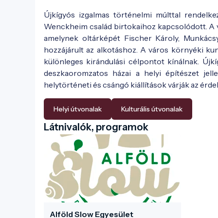
Újkígyós izgalmas történelmi múlttal rendelkez
Wenckheim család birtokaihoz kapcsolódott. A 
amelynek oltárképét Fischer Károly, Munkácsy
hozzájárult az alkotáshoz. A város környéki ku
különleges kirándulási célpontot kínálnak. Újk
deszkaoromzatos házai a helyi építészet jell
helytörténeti és csángó kiállítások várják az érde
Helyi útvonalak
Kulturális útvonalak
Látnivalók, programok
Alföld Slow Egyesület