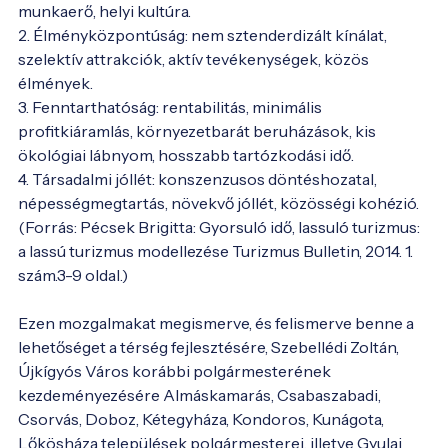
munkaerő, helyi kultúra.

2. Élményközpontúság: nem sztenderdizált kínálat, 
szelektív attrakciók, aktív tevékenységek, közös 
élmények.

3. Fenntarthatóság: rentabilitás, minimális 
profitkiáramlás, környezetbarát beruházások, kis 
ökológiai lábnyom, hosszabb tartózkodási idő.

4. Társadalmi jóllét: konszenzusos döntéshozatal, 
népességmegtartás, növekvő jóllét, közösségi kohézió. 
(Forrás: Pécsek Brigitta: Gyorsuló idő, lassuló turizmus: 
a lassú turizmus modellezése Turizmus Bulletin, 2014. 1. 
szám.3-9 oldal.)

Ezen mozgalmakat megismerve, és felismerve benne a 
lehetőséget a térség fejlesztésére, Szebellédi Zoltán, 
Újkígyós Város korábbi polgármesterének 
kezdeményezésére Almáskamarás, Csabaszabadi, 
Csorvás, Doboz, Kétegyháza, Kondoros, Kunágota, 
Lőkösháza települések polgármesterei, illetve Gyulai 