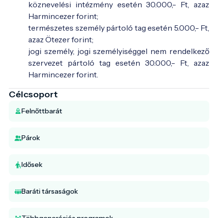
köznevelési intézmény esetén 30.000,- Ft, azaz
Harmincezer forint;
természetes személy pártoló tag esetén 5.000,- Ft,
azaz Ötezer forint;
jogi személy, jogi személyiséggel nem rendelkező
szervezet pártoló tag esetén 30.000,- Ft, azaz
Harmincezer forint.
Célcsoport
Felnőttbarát
Párok
Idősek
Baráti társaságok
Többgenerációs programok