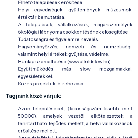
Élhető települések erősítése.
Helyi egyediségek, gyűjtemények, múzeumok,
értéktár bemutatása.
A települések, vállalkozások, magánszemélyek
ökológiai lábnyoma csökkentésének elősegítése.
Tudatosságra és figyelemre nevelés.
Hagyományőrzés, nemzeti és nemzetiségi,
valamint helyi értékek gyűjtése, védelme.
Honlap üzemeltetése (www.alfoldslow.hu).
Együttműködés más slow mozgalmakkal,
egyesületekkel.
Közös projektek létrehozása.
Tagjaink közé várjuk:
Azon településeket, (lakosságszám kisebb, mint
50.000), amelyek vezetői elkötelezettek a
fenntartható fejlődés mellett, a helyi vállalkozások
erősítése mellett.
Azon felsőfokú képzőintézményeket, akik a jövő