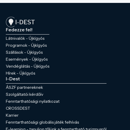
Fedezze fel!
Látnivalók - Újkígyós
Programok - Újkígyós
Szállások - Újkígyós
Események - Újkígyós
Vendéglátás - Újkígyós
Hírek - Újkígyós
I-Dest
ÁSZF partnereknek
Szolgáltatói kérdőív
Fenntarthatósági nyilatkozat
CROSSDEST
Karrier
Fenntarthatósági globális játék felhívás
E-learning - tanuljon tőlünk a fenntartható turizmusról