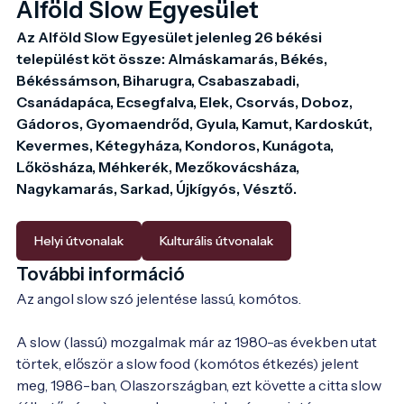
Alföld Slow Egyesület
Az Alföld Slow Egyesület jelenleg 26 békési 
települést köt össze: Almáskamarás, Békés, 
Békéssámson, Biharugra, Csabaszabadi, 
Csanádapáca, Ecsegfalva, Elek, Csorvás, Doboz, 
Gádoros, Gyomaendrőd, Gyula, Kamut, Kardoskút, 
Kevermes, Kétegyháza, Kondoros, Kunágota, 
Lőkösháza, Méhkerék, Mezőkovácsháza, 
Nagykamarás, Sarkad, Újkígyós, Vésztő.

Helyi útvonalak
Kulturális útvonalak
További információ
Az angol slow szó jelentése lassú, komótos.

A slow (lassú) mozgalmak már az 1980-as években utat 
törtek, először a slow food (komótos étkezés) jelent 
meg, 1986-ban, Olaszországban, ezt követte a citta slow 