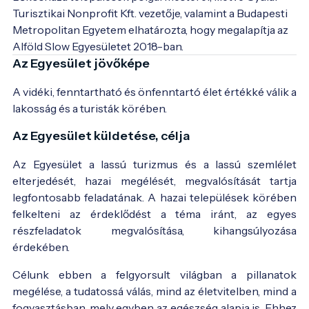
Turisztikai Nonprofit Kft. vezetője, valamint a Budapesti 
Metropolitan Egyetem elhatározta, hogy megalapítja az 
Az Egyesület jövőképe
A vidéki, fenntartható és önfenntartó élet értékké válik a
lakosság és a turisták körében.
Az Egyesület küldetése, célja
Az Egyesület a lassú turizmus és a lassú szemlélet
elterjedését, hazai megélését, megvalósítását tartja
legfontosabb feladatának. A hazai települések körében
felkelteni az érdeklődést a téma iránt, az egyes
részfeladatok megvalósítása, kihangsúlyozása
érdekében.
Célunk ebben a felgyorsult világban a pillanatok
megélése, a tudatossá válás, mind az életvitelben, mind a
fogyasztásban, mely egyben az egészség alapja is. Ehhez