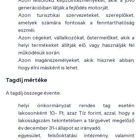
generációiban látják a fejlődés motorját.
Azon turisztikai szervezeteket, szereplőket,
amelyek számára fontosak a fenntarthatóság
eszméi.
Azon cégeket, vállalkozókat, őstermelőket, akik a
helyi termékeket állítják elő, vagy használják fel
működésük során.
Azon magánszemélyeket, akik hisznek abban,
hogy élni másként is lehet.
Tagdíj mértéke
A tagdíj összege évente:
helyi önkormányzat rendes tag esetén
lakosonként 10,- Ft, azaz Tíz forint, azzal, hogy a
lakosságszám tekintetében a tárgyévet megelőző
év december 31-i állapot az irányadó;
egyesület, felsőoktatási intézmény, valamint