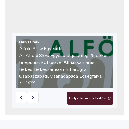
Helyszínek
Alföld Slow Egyesület
Az Alföld Slow Egyesület jelenleg 26 békési
települést köt össze: Almáskamarás,
Békés, Békéssámson, Biharugra,
Csabaszabadi, Csanádapáca, Ecsegfalva,
Újkígyós
Elek, Csorvás, Doboz, Gádoros,
Gyomaendrőd, Gyula, Kamut, Kardoskút,
Kevermes, Kétegyháza, Kondoros,
Helyszín megtekintése
Kunágota, Lőkösháza, Méhkerék,
Mezőkovácsháza, Nagykamarás, Sarkad,
Újkígyós, Vésztő.