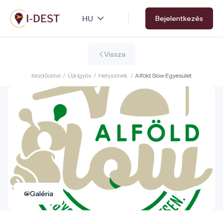
Ugrás
Bejelentkezés
a
tartalomra
Vissza
Kezdőoldal
/
Újkígyós
/
Helyszínek
/
Alföld Slow Egyesület
Galéria