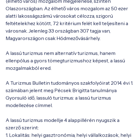
(élhető város) mozgalom megjelenése, szintén 
Olaszországban. Az élhető város mozgalom az 50 ezer 
alatti lakosságszámú városokat célozza, szigorú 
feltételekhez kötött, 72 kritérium felét kell teljesíteni a 
városnak. Jelenleg 33 országban 307 tagja van, 
Magyarországon csak Hódmezővásárhely.

A lassú turizmus nem alternatív turizmus, hanem 
ellenpólus a gyors tömegturizmushoz képest, a lassú 
mozgalmakból ered.

A Turizmus Bulletin tudományos szakfolyóirat 2014. évi 1. 
számában jelent meg Pécsek Brigitta tanulmánya 
Gyorsuló idő, lassuló turizmus: a lassú turizmus 
modellezése címmel.

A lassú turizmus modellje 4 alappillérén nyugszik a 
szerző szerint:

1. Lokalitás: helyi gasztronómia, helyi vállalkozások, helyi 