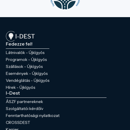
Fedezze fel!
Látnivalók - Újkígyós
Programok - Újkígyós
Szállások - Újkígyós
Események - Újkígyós
Vendéglátás - Újkígyós
Hírek - Újkígyós
I-Dest
ÁSZF partnereknek
Szolgáltatói kérdőív
Fenntarthatósági nyilatkozat
CROSSDEST
Karrier