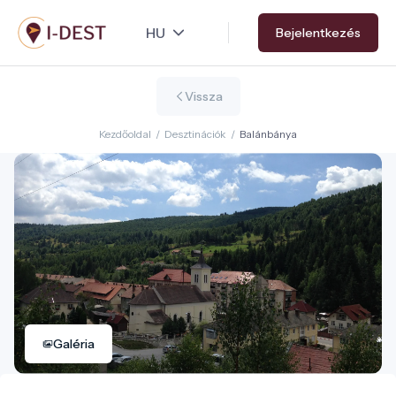
Ugrás
Bejelentkezés
a
tartalomra
Vissza
Kezdőoldal
/
Desztinációk
/
Balánbánya
Galéria