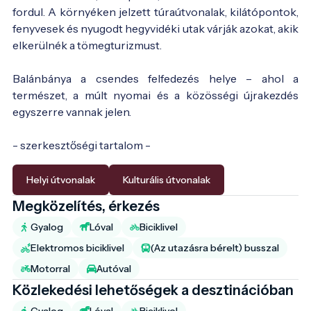
fordul. A környéken jelzett túraútvonalak, kilátópontok,
fenyvesek és nyugodt hegyvidéki utak várják azokat, akik
elkerülnék a tömegturizmust.
Balánbánya a csendes felfedezés helye – ahol a
természet, a múlt nyomai és a közösségi újrakezdés
egyszerre vannak jelen.
- szerkesztőségi tartalom -
Helyi útvonalak
Kulturális útvonalak
Megközelítés, érkezés
Gyalog
Lóval
Biciklivel
Elektromos biciklivel
(Az utazásra bérelt) busszal
Motorral
Autóval
Közlekedési lehetőségek a desztinációban
Gyalog
Lóval
Biciklivel