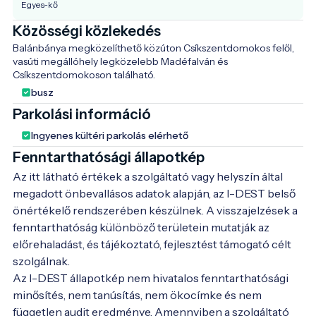
Egyes-kő
Közösségi közlekedés
Balánbánya megközelíthető közúton Csíkszentdomokos felől, 
vasúti megállóhely legközelebb Madéfalván és 
Csíkszentdomokoson található. 
busz
Parkolási információ
Ingyenes kültéri parkolás elérhető
Fenntarthatósági állapotkép
Az itt látható értékek a szolgáltató vagy helyszín által
megadott önbevallásos adatok alapján, az I-DEST belső
önértékelő rendszerében készülnek. A visszajelzések a
fenntarthatóság különböző területein mutatják az
előrehaladást, és tájékoztató, fejlesztést támogató célt
szolgálnak.
Az I-DEST állapotkép nem hivatalos fenntarthatósági
minősítés, nem tanúsítás, nem ökocímke és nem
független audit eredménye. Amennyiben a szolgáltató