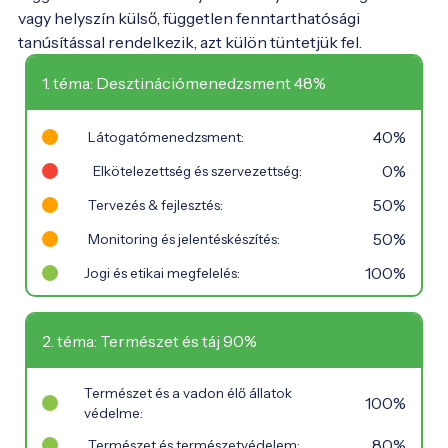
vagy helyszín külső, független fenntarthatósági
tanúsítással rendelkezik, azt külön tüntetjük fel.
1. téma: Desztinációmenedzsment 48%
40%
Látogatómenedzsment:
0%
Elkötelezettség és szervezettség:
50%
Tervezés & fejlesztés:
50%
Monitoring és jelentéskészítés:
100%
Jogi és etikai megfelelés:
2. téma: Természet és táj 90%
Természet és a vadon élő állatok
100%
védelme:
80%
Természet és természetvédelem: