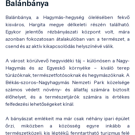
Balánbánya
Balánbánya, a Hagymás-hegység ölelésében fekvő
kisváros, Hargita megye délkeleti részén található.
Egykor jelentős rézbányászati központ volt, mára
azonban fokozatosan átalakulóban van: a természet, a
csend és az aktív kikapcsolódás helyszínévé válik.
A várost körülvevő hegyvidéki táj – különösen a Nagy-
Hagymás és az Egyeskő környéke – kiváló terep
túrázóknak, természetfotósoknak és hegymászóknak. A
Békás-szoros–Nagyhagymás Nemzeti Park közelsége
számos védett növény- és állatfaj számára biztosít
élőhelyet, és a természetjárók számára is értékes
felfedezési lehetőségeket kínál.
A bányászat emlékeit ma már csak néhány ipari épület
őrzi, miközben a közösség egyre inkább a
természetközeli, kis léptékű, fenntartható turizmus felé