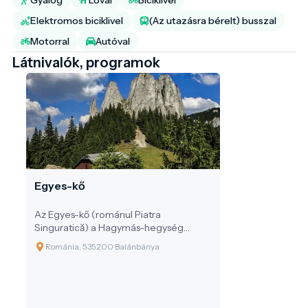
Elektromos biciklivel
(Az utazásra bérelt) busszal
Motorral
Autóval
Látnivalók, programok
Egyes-kő
Az Egyes-kő (románul Piatra
Singuratică) a Hagymás-hegység
ikonikus sziklatornya, amely 1608
Románia, 535200 Balánbánya
méteres tengerszint feletti
magasságával méltóságteljesen
emelkedik a Csíki-medence északi
peremén. Neve is jelzi: ez a „magányos
kő” látványosan különválik a