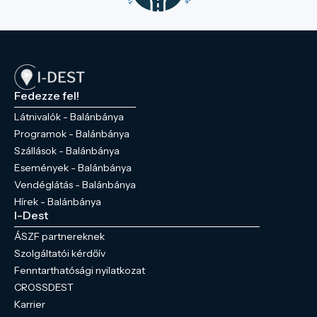
Fedezze fel!
Látnivalók - Balánbánya
Programok - Balánbánya
Szállások - Balánbánya
Események - Balánbánya
Vendéglátás - Balánbánya
Hírek - Balánbánya
I-Dest
ÁSZF partnereknek
Szolgáltatói kérdőív
Fenntarthatósági nyilatkozat
CROSSDEST
Karrier