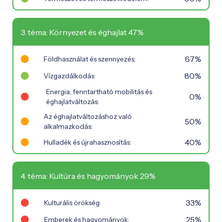
3. téma: Környezet és éghajlat 47%
67%
Földhasználat és szennyezés:
80%
Vízgazdálkodás:
Energia, fenntartható mobilitás és
0%
éghajlatváltozás:
Az éghajlatváltozáshoz való
50%
alkalmazkodás:
40%
Hulladék és újrahasznosítás:
4. téma: Kultúra és hagyományok 29%
33%
Kulturális örökség:
25%
Emberek és hagyományok: