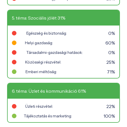
5. téma: Szociális jólét 31%
0%
Egészség és biztonság:
60%
Helyi gazdaság:
0%
Társadalmi-gazdasági hatások:
25%
Közösségi részvétel:
71%
Emberi méltóság:
6. téma: Üzlet és kommunikáció 61%
22%
Üzleti részvétel:
100%
Tájékoztatás és marketing: