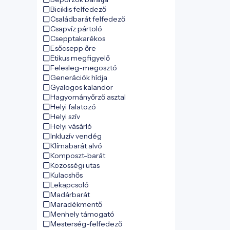
Biciklis felfedező
Családbarát felfedező
Csapvíz pártoló
Csepptakarékos
Esőcsepp őre
Etikus megfigyelő
Felesleg-megosztó
Generációk hídja
Gyalogos kalandor
Hagyományőrző asztal
Helyi falatozó
Helyi szív
Helyi vásárló
Inkluzív vendég
Klímabarát alvó
Komposzt-barát
Közösségi utas
Kulacshős
Lekapcsoló
Madárbarát
Maradékmentő
Menhely támogató
Mesterség-felfedező