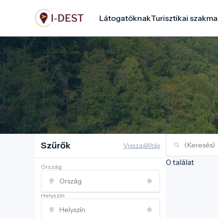
Ugrás
Látogatóknak
Turisztikai szakma
a
tartalomra
Szűrők
Visszaállítás
0 találat
Ország
Helyszín