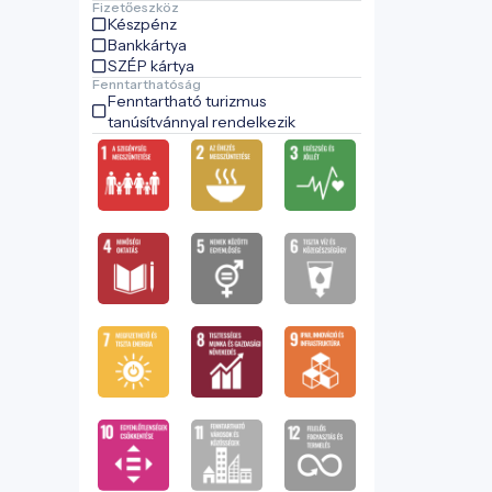
Fizetőeszköz
Készpénz
Bankkártya
SZÉP kártya
Fenntarthatóság
Fenntartható turizmus
tanúsítvánnyal rendelkezik