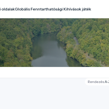
i oldalak
Globális Fenntarthatósági Kihívások játék
Rendezés: