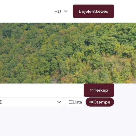
Bejelentkezés
Térkép
Lista
Csempe