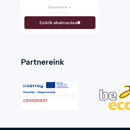
Show more
Szűrők alkalmazása
Partnereink