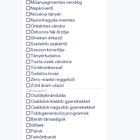
Műanyagmentes vendég
Napkövető
Növényi tányér
Nyomhagyás-mentes
Önkéntes vándor
Őshonos fák őrzője
Síneken érkező
Szelektív szakértő
Szezon követője
Tányértudatos
Tiszta vizek vándora
Történetkereső
Tudatos lovas
Zero-waste reggeliző
Zöld áram utazó
Célcsoport
Osztálykirándulás
Családok kisebb gyerekekkel
Családok nagyobb gyerekekkel
Többgenerációs programok
Baráti társaságok
Idősek
Párok
Felnőttbarát