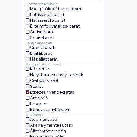
Hozzáférhetőség
Mozgásákorlátozott-barát
Látássérült-barát
Hallássérült-barát
Értelmifogyatékos-barát
Autistabarát
Seniorbarát
Tulajdonságok
Családbarát
Biciklibarát
Háziállatbarát
Szolgáltatástípusok
Közterület
Helyi termelő, helyi termék
Civil szervezet
Szállás
Étkezés / vendéglátás
Attrakció
Program
Rendezvényhelyszín
Jelvények
Adományozó
Akadálymentes utazó
Állatbarát vendég
Beporzók barátja