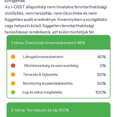
szolgálnak.
Az I-DEST állapotkép nem hivatalos fenntarthatósági
minősítés, nem tanúsítás, nem ökocímke és nem
független audit eredménye. Amennyiben a szolgáltató
vagy helyszín külső, független fenntarthatósági
tanúsítással rendelkezik, azt külön tüntetjük fel.
1. téma: Desztinációmenedzsment 48%
40%
Látogatómenedzsment:
0%
Elkötelezettség és szervezettség:
50%
Tervezés & fejlesztés:
50%
Monitoring és jelentéskészítés:
100%
Jogi és etikai megfelelés:
2. téma: Természet és táj 100%