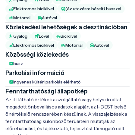
Elektromos biciklivel
(Az utazásra bérelt) busszal
Motorral
Autóval
Közlekedési lehetőségek a desztinációban
Gyalog
Lóval
Biciklivel
Elektromos biciklivel
Motorral
Autóval
Közösségi közlekedés
busz
Parkolási információ
Ingyenes kültéri parkolás elérhető
Fenntarthatósági állapotkép
Az itt látható értékek a szolgáltató vagy helyszín által
megadott önbevallásos adatok alapján, az I-DEST belső
önértékelő rendszerében készülnek. A visszajelzések a
fenntarthatóság különböző területein mutatják az
előrehaladást, és tájékoztató, fejlesztést támogató célt