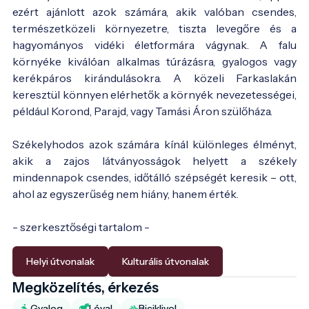
ezért ajánlott azok számára, akik valóban csendes,
természetközeli környezetre, tiszta levegőre és a
hagyományos vidéki életformára vágynak. A falu
környéke kiválóan alkalmas túrázásra, gyalogos vagy
kerékpáros kirándulásokra. A közeli Farkaslakán
keresztül könnyen elérhetők a környék nevezetességei,
például Korond, Parajd, vagy Tamási Áron szülőháza.
Székelyhodos azok számára kínál különleges élményt,
akik a zajos látványosságok helyett a székely
mindennapok csendes, időtálló szépségét keresik – ott,
ahol az egyszerűség nem hiány, hanem érték.
- szerkesztőségi tartalom -
Helyi útvonalak
Kulturális útvonalak
Megközelítés, érkezés
Gyalog
Lóval
Biciklivel