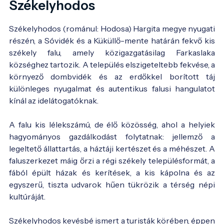
Székelyhodos
Székelyhodos (románul: Hodosa) Hargita megye nyugati
részén, a Sóvidék és a Küküllő-mente határán fekvő kis
székely falu, amely közigazgatásilag Farkaslaka
községhez tartozik. A település elszigeteltebb fekvése, a
környező dombvidék és az erdőkkel borított táj
különleges nyugalmat és autentikus falusi hangulatot
kínál az idelátogatóknak.
A falu kis lélekszámú, de élő közösség, ahol a helyiek
hagyományos gazdálkodást folytatnak: jellemző a
legeltető állattartás, a háztáji kertészet és a méhészet. A
faluszerkezet máig őrzi a régi székely településformát, a
fából épült házak és kerítések, a kis kápolna és az
egyszerű, tiszta udvarok hűen tükrözik a térség népi
kultúráját.
Székelyhodos kevésbé ismert a turisták körében, éppen