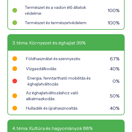
Természet és a vadon élő állatok
100%
védelme:
100%
Természet és természetvédelem:
3. téma: Környezet és éghajlat 39%
67%
Földhasználat és szennyezés:
40%
Vízgazdálkodás:
Energia, fenntartható mobilitás és
0%
éghajlatváltozás:
Az éghajlatváltozáshoz való
50%
alkalmazkodás:
40%
Hulladék és újrahasznosítás:
4. téma: Kultúra és hagyományok 88%