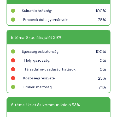
100%
Kulturális örökség:
75%
Emberek és hagyományok:
5. téma: Szociális jólét 39%
100%
Egészség és biztonság:
0%
Helyi gazdaság:
0%
Társadalmi-gazdasági hatások:
25%
Közösségi részvétel:
71%
Emberi méltóság:
6. téma: Üzlet és kommunikáció 53%