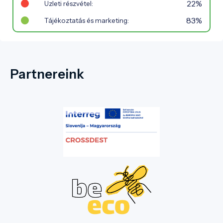
22%
Üzleti részvétel:
83%
Tájékoztatás és marketing:
Partnereink