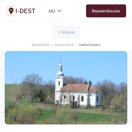
Ugrás
Bejelentkezés
a
tartalomra
Vissza
Kezdőoldal
/
Desztinációk
/
Székelyhodos