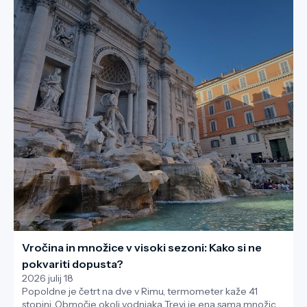
Vročina in množice v visoki sezoni: Kako si ne
pokvariti dopusta?
2026 julij 18
Popoldne je četrt na dve v Rimu, termometer kaže 41
stopinj. Območje okoli vodnjaka Trevi je ena sama množica