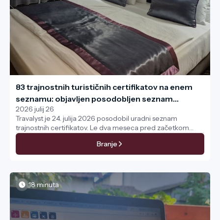
83 trajnostnih turističnih certifikatov na enem
seznamu: objavljen posodobljen seznam
2026 julij 26
Travalysta
Travalyst je 24. julija 2026 posodobil uradni seznam
trajnostnih certifikatov. Le dva meseca pred začetkom
veljavnosti nove zelene uredbe Evropske unije (ECGT) je ta
Branje
dokument postal ključna referenčna točka za hotele,
penzione in manjše nastanitve.
18 minuta