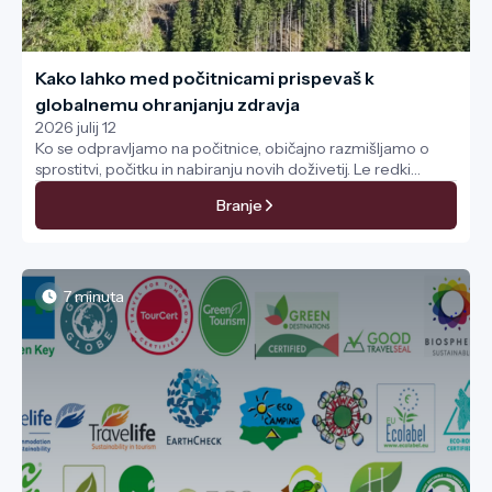
Kako lahko med počitnicami prispevaš k
globalnemu ohranjanju zdravja
2026 julij 12
Ko se odpravljamo na počitnice, običajno razmišljamo o
sprostitvi, počitku in nabiranju novih doživetij. Le redki
pomislijo, da lahko z vsakodnevnimi odločitvami kot turisti
Branje
ne le ohranjamo svoje telesno in duševno ravnovesje,
temveč tudi pomembno prispevamo k zdravju in kakovosti
življenja prebivalcev držav, ki jih obiskujemo.
7 minuta