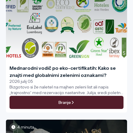
Mednarodni vodič po eko-certifikatih: Kako se
znajti med globalnimi zelenimi oznakami?
2026 julij 05
Bizgotovo si že naletel na majhen zeleni list ali napis
„trajnostno“ med rezervacijo nastanitve. Julija, sredi poletne
sezone, smo še posebej nagnjeni k temu, da se zanašamo
Branje
na te oznake, toda kaj se skriva za njimi?
4 minuta