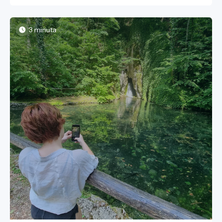
dogaja z našim planetom. Dosegli smo Dan ekološkega
dolga, ki pomeni, da je človeštvo danes porabilo vse
obnovljive vire Zemlje, ki bi morali zadostovati za celo leto.
Posledice so že vidne: dolgotrajni vročinski valovi, rekordne
3 minuta
temperature in kritično nizka, zaskrbljujoča gladina Donave
so jasni znaki, da narava že kliče na pomoč.