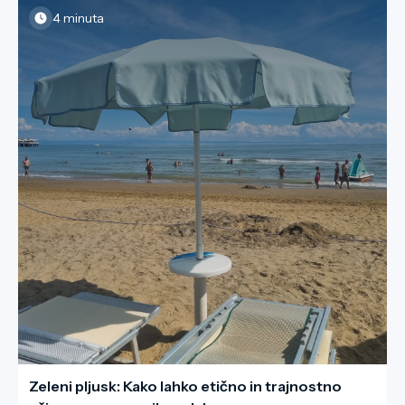
skladu z globalno trajnostno vizijo I-DEST je pomembno
4 minuta
razumeti, da se odgovorni turizem začne s prvim korakom
– natančneje s tem, kam in kako postavimo stopalo.
Varovanje gozdov in gora ne pomeni zgolj pobiranja smeti;
ohranjanje nevidnega ravnovesja se začne s spoštovanjem
tal in rastlinstva.
Zeleni pljusk: Kako lahko etično in trajnostno