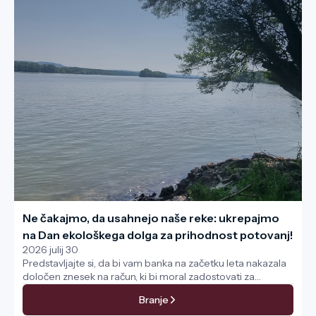
Ne čakajmo, da usahnejo naše reke: ukrepajmo
na Dan ekološkega dolga za prihodnost potovanj!
2026 julij 30
Predstavljajte si, da bi vam banka na začetku leta nakazala
določen znesek na račun, ki bi moral zadostovati za
dvanajst mesecev. Vi pa bi danes porabili še zadnji cent,
Branje
preostanek leta pa bi živeli na kredit. Točno to se zdaj