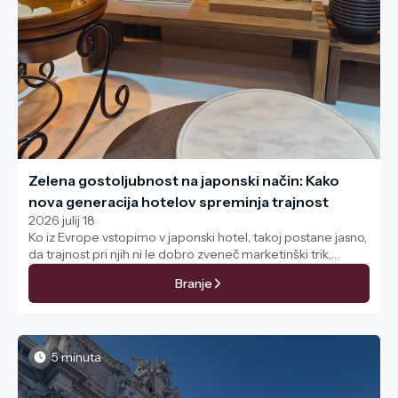
Zelena gostoljubnost na japonski način: Kako
nova generacija hotelov spreminja trajnost
2026 julij 18
Ko iz Evrope vstopimo v japonski hotel, takoj postane jasno,
da trajnost pri njih ni le dobro zveneč marketinški trik,
temveč temelj vsakodnevnega poslovanja, kar odlično
Branje
sporočajo tudi gostom. Sodobne hotelske verige te otoške
države se zelo tesno usklajujejo z globalnimi cilji
trajnostnega razvoja Združenih narodov, tako imenovanimi
SDG. Vse to počnejo tako, da okoljske vidike združujejo z
legendarno japonsko gostoljubnostjo in praktičnostjo.
5 minuta
Rezultat je potovalna izkušnja, ki oprijemljivo pokaže, kako
je lahko hotel hkrati udoben in prijazen do planeta.