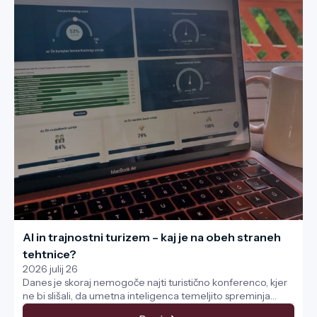
AI in trajnostni turizem – kaj je na obeh straneh
tehtnice?
2026 julij 26
Danes je skoraj nemogoče najti turistično konferenco, kjer
ne bi slišali, da umetna inteligenca temeljito spreminja
delovanje sektorja. Nekaj predavanj kasneje se običajno