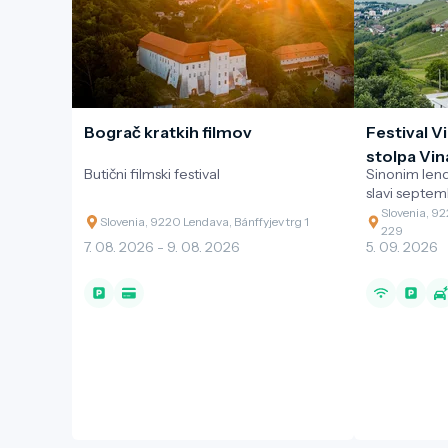
Bograč kratkih filmov
Festival V
stolpa Vi
Butični filmski festival
Sinonim len
slavi septe
Slovenia, 9
Slovenia, 9220 Lendava, Bánffyjev trg 1
229
7. 08. 2026 - 9. 08. 2026
5. 09. 2026