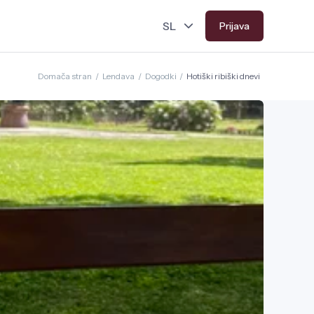
Prijava
Domača stran
/
Lendava
/
Dogodki
/
Hotiški ribiški dnevi