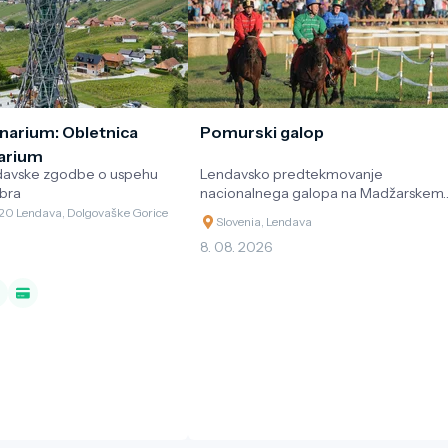
inarium: Obletnica
Pomurski galop
narium
davske zgodbe o uspehu
Lendavsko predtekmovanje
mbra
nacionalnega galopa na Madžarskem.
V sedlo - Pomurje!
220 Lendava, Dolgovaške Gorice
Slovenia, Lendava
8. 08. 2026