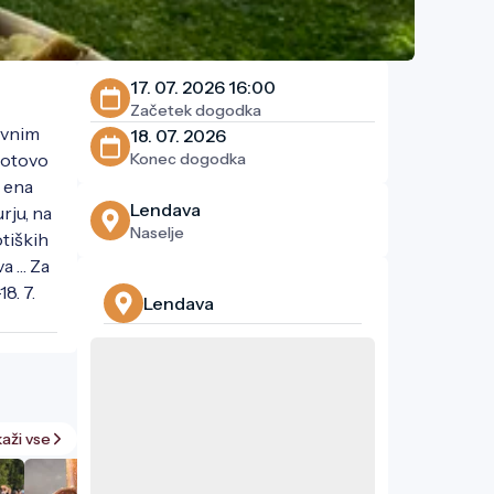
17. 07. 2026 16:00
Začetek dogodka
avnim 
18. 07. 2026
otovo 
Konec dogodka
 ena 
Lendava
ju, na 
Naselje
tiških 
a … Za 
. 7. 
Lendava
kaži vse