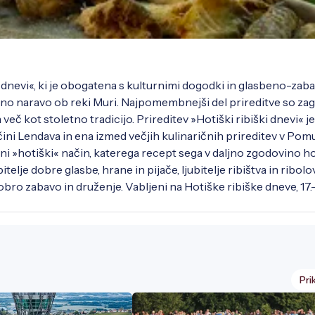
ki dnevi«, ki je obogatena s kulturnimi dogodki in glasbeno-zab
no naravo ob reki Muri. Najpomembnejši del prireditve so zag
več kot stoletno tradicijo. Prireditev »Hotiški ribiški dnevi« je
ini Lendava in ena izmed večjih kulinaričnih prireditev v Pomur
alni »hotiški« način, katerega recept sega v daljno zgodovino ho
itelje dobre glasbe, hrane in pijače, ljubitelje ribištva in ribolov
bro zabavo in druženje. Vabljeni na Hotiške ribiške dneve, 17.-18
Pri