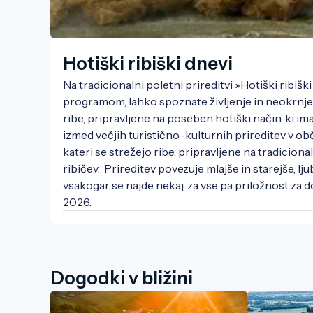
Hotiški ribiški dnevi
Na tradicionalni poletni prireditvi »Hotiški ribiš
programom, lahko spoznate življenje in neokrnje
ribe, pripravljene na poseben hotiški način, ki ima 
izmed večjih turistično-kulturnih prireditev v obč
kateri se strežejo ribe, pripravljene na tradicion
ribičev.  Prireditev povezuje mlajše in starejše, ljub
vsakogar se najde nekaj, za vse pa priložnost za do
2026.
Dogodki v bližini