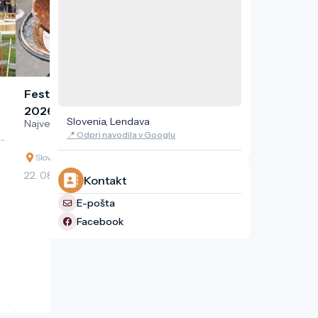
Festival Vinarium: Bogračfest
2026
Slovenia, Lendava
Največje tekmovanje v kuhanju bograča
📍 Odpri navodila v Googlu
Slovenia, Lendava, Glavna ulica
22. 08. 2026
Kontakt
E-pošta
Facebook