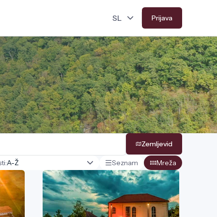
Prijava
Zemljevid
ti:
Seznam
Mreža