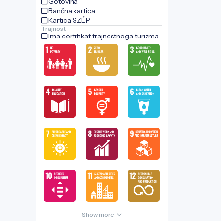
Gotovina
Bančna kartica
Kartica SZÉP
Trajnost
Ima certifikat trajnostnega turizma
Show more