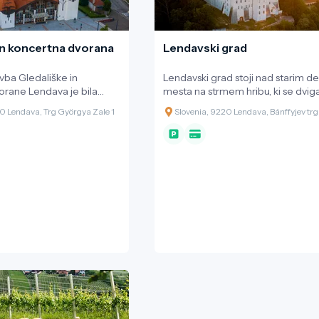
in koncertna dvorana
Lendavski grad
avba Gledališke in
Lendavski grad stoji nad starim d
orane Lendava je bila
mesta na strmem hribu, ki se dvi
 2004 in je delo
slikovitimi vinorodnimi griči. Grad 
0 Lendava, Trg Györgya Zale 1
Slovenia, 9220 Lendava, Bánffyjev trg
adžarskega arhitekta
zdajšnji obliki je nasledil srednjev
a, v svetu priznanega kot
grad, ki je stal prav na tem mestu.
rganske arhitekture. Za
Prvotnega so zgradili v 12. stoletju
ral naravne materiale, v
čemer naj bi pričale freske v grajs
ukturo zgradbe pa je
kapelici. Skozi leta je grad večkra
nte zgodovine in
spremenil svojo podobo, predvs
ja. Dvorana se razprostira
času vladavine rodbine Bánffy. V 
ovršine in ima kar 2400
času so na tem območju pustošili T
uporabnih površin.
a jim lendavskega gradu ni uspelo 
 sedeži, velikim odrom in
zavzeti. Grad je v teh napadih utr
no opremo omogoča
precejšnje poškodbe, zato so ga 
rst gledaliških, glasbenih,
lastniki, plemiška družina Esterházy
itev, primerna pa je tudi
hvaležnosti do cesarja Leopolda I.
in seminarske prireditve.
1712 obnovili in prezidali v obliki čr
je tudi kavarna. Pritličje in
Zadnjo večjo spremembo je grad