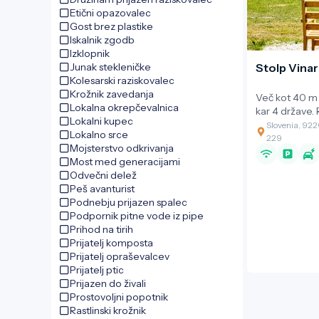
galerijo predd
Etični opazovalec
domačega lik
Gost brez plastike
akademskega k
Iskalnik zgodb
Preddverje je
Izklopnik
druženje, pog
Junak stekleničke
Stolp Vina
druge svečano
Kolesarski raziskovalec
pogledom na 
Krožnik zavedanja
nudi mimoido
Več kot 40 m 
Lokalna okrepčevalnica
doživetje.
kar 4 države.
Lokalni kupec
Lendava je vi
Slovenia, 92
Lokalno srce
360-stopinjsk
229
Mojsterstvo odkrivanja
pokrajino, ki 
Most med generacijami
kjer je stolp 
Odvečni delež
tja do porečj
Peš avanturist
prekrasen raz
Podnebju prijazen spalec
Slovenije, Ma
Podpornik pitne vode iz pipe
Avstrije.
Prihod na tirih
Prijatelj komposta
Prijatelj opraševalcev
Prijatelj ptic
Prijazen do živali
Prostovoljni popotnik
Rastlinski krožnik