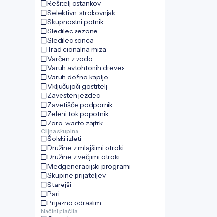
Rešitelj ostankov
Selektivni strokovnjak
Skupnostni potnik
Sledilec sezone
Sledilec sonca
Tradicionalna miza
Varčen z vodo
Varuh avtohtonih dreves
Varuh dežne kaplje
Vključujoči gostitelj
Zavesten jezdec
Zavetišče podpornik
Zeleni tok popotnik
Zero-waste zajtrk
Ciljna skupina
Šolski izleti
Družine z mlajšimi otroki
Družine z večjimi otroki
Medgeneracijski programi
Skupine prijateljev
Starejši
Pari
Prijazno odraslim
Načini plačila