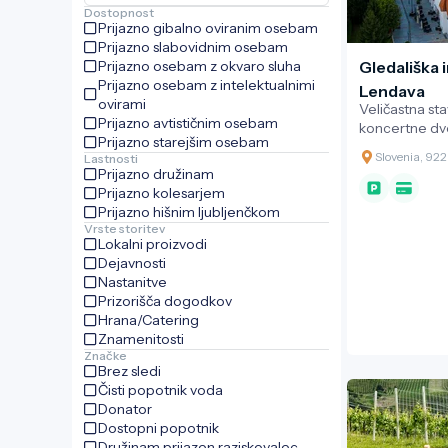
Dostopnost
Prijazno gibalno oviranim osebam
Prijazno slabovidnim osebam
Prijazno osebam z okvaro sluha
Gledališka 
Prijazno osebam z intelektualnimi
Lendava
ovirami
Veličastna st
Prijazno avtističnim osebam
koncertne dv
Prijazno starejšim osebam
zgrajena leta
Slovenia, 922
Lastnosti
priznanega m
Prijazno družinam
Imreja Makovc
Prijazno kolesarjem
zagovornika o
Prijazno hišnim ljubljenčkom
gradnjo je izb
Vrste storitev
detajle in str
Lokalni proizvodi
vnesel eleme
Dejavnosti
mitologije kra
Nastanitve
na 1400 m2 p
Prizorišča dogodkov
m2 notranjih 
Hrana/Catering
Dvorana s 444
Znamenitosti
profesional
Značke
Brez sledi
izvedbo vseh v
Čisti popotnik voda
plesnih prired
Donator
za kongresne 
Dostopni popotnik
V stavbi obratu
Družinam prijazen raziskovalec