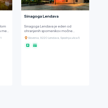
Sinagoga Lendava
elom
Sinagoga Lendava je eden od
ga med
ohranjenih spomenikov močne
v
judovske skupnosti, ki je vse do 2.
 1
Slovenia, 9220 Lendava, Spodnja ulica 5
eški
svetovne vojne bila razvojna sila mesta
Lendava.
, o
ki
t
em v
tistem
urki,
nikoli
pel
zadnji
, iz
 leta
ke L.