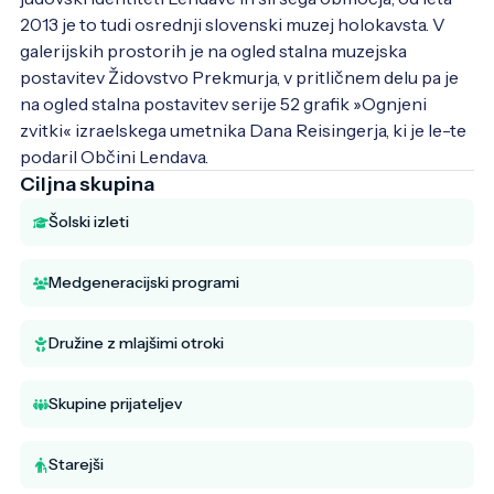
2013 je to tudi osrednji slovenski muzej holokavsta. V 
galerijskih prostorih je na ogled stalna muzejska 
postavitev Židovstvo Prekmurja, v pritličnem delu pa je 
na ogled stalna postavitev serije 52 grafik »Ognjeni 
zvitki« izraelskega umetnika Dana Reisingerja, ki je le-te 
podaril Občini Lendava.
Ciljna skupina
Šolski izleti
Medgeneracijski programi
Družine z mlajšimi otroki
Skupine prijateljev
Starejši