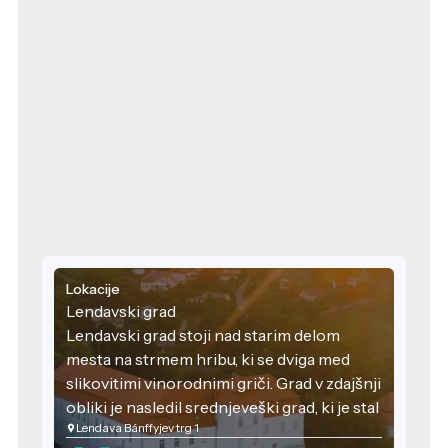
Lokacije
Lendavski grad
Lendavski grad stoji nad starim delom
mesta na strmem hribu, ki se dviga med
slikovitimi vinorodnimi griči. Grad v zdajšnji
obliki je nasledil srednjeveški grad, ki je stal
Lendava Bánffyjev trg 1
prav na tem mestu. Prvotnega so zgradili v