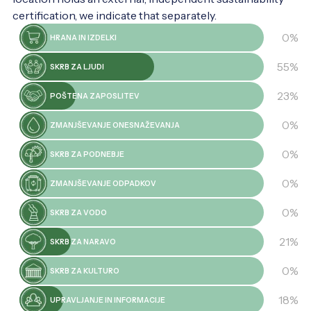
nekaj letih je lendavski grad prizorišče
certification, we indicate that separately.
odmevnih razstav velikanov svetovne
0%
HRANA IN IZDELKI
umetnosti, med drugim so tukaj gostovale
razstave Pabla Piccasa, Francisca de Goye,
55%
SKRB ZA LJUDI
Rembrandta, Joana Mirója.
23%
POŠTENA ZAPOSLITEV
0%
ZMANJŠEVANJE ONESNAŽEVANJA
0%
SKRB ZA PODNEBJE
0%
ZMANJŠEVANJE ODPADKOV
0%
SKRB ZA VODO
21%
SKRB ZA NARAVO
0%
SKRB ZA KULTURO
18%
UPRAVLJANJE IN INFORMACIJE