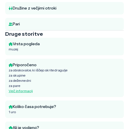
Družine z večjimi otroki
Pari
Druge storitve
Vrsta pogleda
muzej
Priporočeno
za obiskovalce, ki iščejo skrite dragulje
za skupine
za deževne dni
za pare
Več informacij
Koliko časa potrebuje?
1 uro
Ali je vodeno?