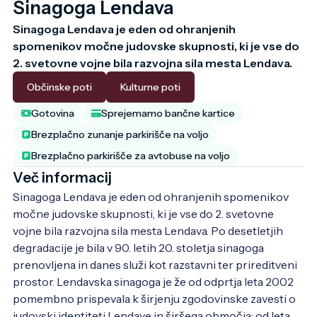
Sinagoga Lendava
Sinagoga Lendava je eden od ohranjenih 
spomenikov močne judovske skupnosti, ki je vse do 
Občinske poti
Kulturne poti
Gotovina
Sprejemamo bančne kartice
Brezplačno zunanje parkirišče na voljo
Brezplačno parkirišče za avtobuse na voljo
Več informacij
Sinagoga Lendava je eden od ohranjenih spomenikov 
močne judovske skupnosti, ki je vse do 2. svetovne 
vojne bila razvojna sila mesta Lendava. Po desetletjih 
degradacije je bila v 90. letih 20. stoletja sinagoga 
prenovljena in danes služi kot razstavni ter prireditveni 
prostor. Lendavska sinagoga je že od odprtja leta 2002 
pomembno prispevala k širjenju zgodovinske zavesti o 
judovski identiteti Lendave in širšega območja; od leta 