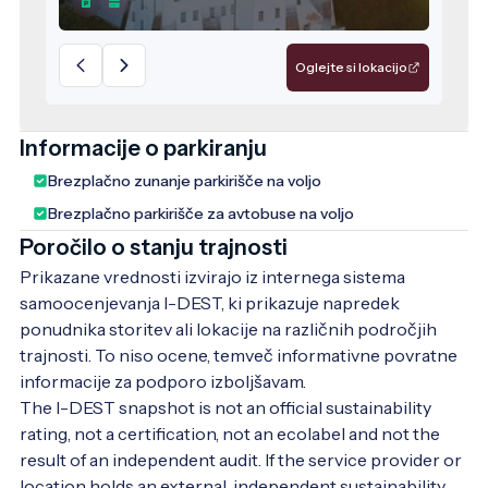
12. stoletju, o čemer naj bi pričale freske v
grajski kapelici. Skozi leta je grad večkrat
spremenil svojo podobo, predvsem v času
Oglejte si lokacijo
vladavine rodbine Bánffy. V tistem času so
na tem območju pustošili Turki, a jim
lendavskega gradu ni uspelo nikoli zavzeti.
Informacije o parkiranju
Grad je v teh napadih utrpel precejšnje
Brezplačno zunanje parkirišče na voljo
poškodbe, zato so ga zadnji lastniki,
Brezplačno parkirišče za avtobuse na voljo
plemiška družina Esterházy, iz hvaležnosti
do cesarja Leopolda I. leta 1712 obnovili in
Poročilo o stanju trajnosti
prezidali v obliki črke L. Zadnjo večjo
Prikazane vrednosti izvirajo iz internega sistema
spremembo je grad doživel v 19. stoletju, ko
samoocenjevanja I-DEST, ki prikazuje napredek
so ga temeljito obnovili. V njegovih
ponudnika storitev ali lokacije na različnih področjih
prostorih ima sedež Galerija-Muzej
trajnosti. To niso ocene, temveč informativne povratne
Lendava, ustanovljen leta 1973. V galerijski
informacije za podporo izboljšavam.
zbirki sta shranjeni likovna dediščina
The I-DEST snapshot is not an official sustainability
lendavskih umetnikov in zbirka umetnin, ki
rating, not a certification, not an ecolabel and not the
so nastale v okviru tradicionalnih
result of an independent audit. If the service provider or
mednarodnih likovnih kolonij. V zadnjih
location holds an external, independent sustainability