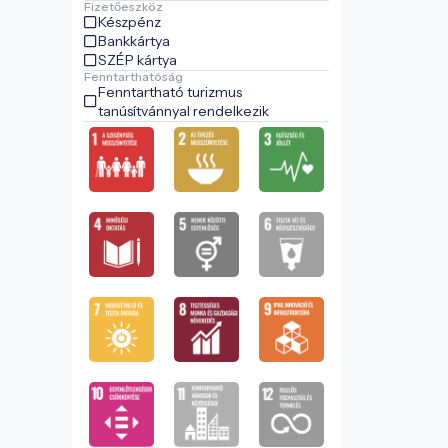
Fizetőeszköz
Készpénz
Bankkártya
SZÉP kártya
Fenntarthatóság
Fenntartható turizmus
tanúsítvánnyal rendelkezik