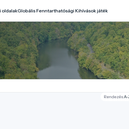
i oldalak
Globális Fenntarthatósági Kihívások játék
Rendezés: