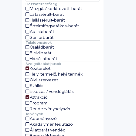
Hozzáférhetőség
Mozgásákorlátozott-barát
Látássérült-barát
Hallássérült-barát
Értelmifogyatékos-barát
Autistabarát
Seniorbarát
Tulajdonságok
Családbarát
Biciklibarát
Háziállatbarát
Szolgáltatástípusok
Közterület
Helyi termelő, helyi termék
Civil szervezet
Szállás
Étkezés / vendéglátás
Attrakció
Program
Rendezvényhelyszín
Jelvények
Adományozó
Akadálymentes utazó
Állatbarát vendég
Beporzók barátja