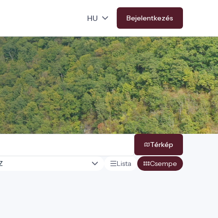
Bejelentkezés
Térkép
Lista
Csempe