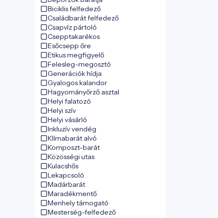
Biciklis felfedező
Családbarát felfedező
Csapvíz pártoló
Csepptakarékos
Esőcsepp őre
Etikus megfigyelő
Felesleg-megosztó
Generációk hídja
Gyalogos kalandor
Hagyományőrző asztal
Helyi falatozó
Helyi szív
Helyi vásárló
Inkluzív vendég
Klímabarát alvó
Komposzt-barát
Közösségi utas
Kulacshős
Lekapcsoló
Madárbarát
Maradékmentő
Menhely támogató
Mesterség-felfedező