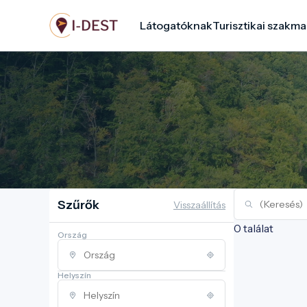
Ugrás
Látogatóknak
Turisztikai szakma
a
tartalomra
Szűrők
Visszaállítás
0 találat
Ország
Helyszín