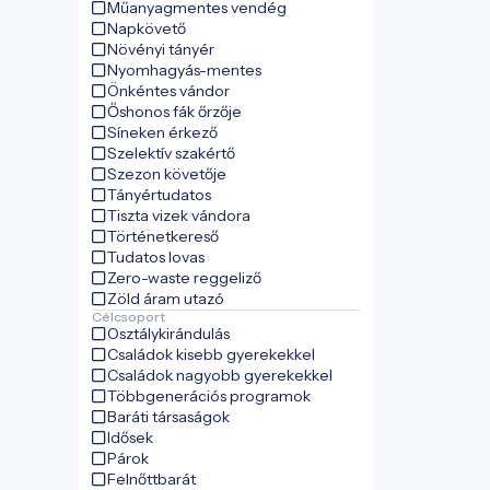
Műanyagmentes vendég
Napkövető
Növényi tányér
Nyomhagyás-mentes
Önkéntes vándor
Őshonos fák őrzője
Síneken érkező
Szelektív szakértő
Szezon követője
Tányértudatos
Tiszta vizek vándora
Történetkereső
Tudatos lovas
Zero-waste reggeliző
Zöld áram utazó
Célcsoport
Osztálykirándulás
Családok kisebb gyerekekkel
Családok nagyobb gyerekekkel
Többgenerációs programok
Baráti társaságok
Idősek
Párok
Felnőttbarát