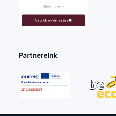
Show more
Szűrők alkalmazása
Partnereink