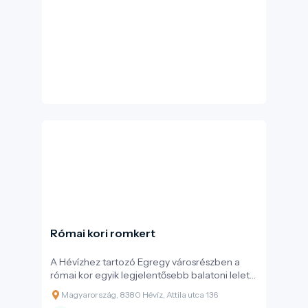
Római kori romkert
A Hévízhez tartozó Egregy városrészben a
római kor egyik legjelentősebb balatoni lelete
került elő: egy Kr. u. 100 körül épült, csaknem
Magyarország, 8380 Hévíz, Attila utca 136
1000 m²-es kővilla, amely oszlopos tornácával