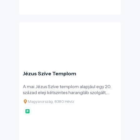
Jézus Szíve Templom
A mai Jézus Szíve templom alapjául egy 20.
század eleji kétszintes harangláb szolgált,
amelyet az 1990-es évek közepén bővítettek
Magyarország, 8380 Hévíz
ki templommá.