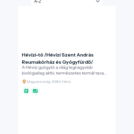
Hévízi-tó /Hévízi Szent András
Reumakórház és Gyógyfürdő/
A Hévízi gyógytó a világ legnagyobb
biológiailag aktív, természetes termál tava,
mely testet és lelket egyaránt felüdít
Magyarország, 8380 Hévíz