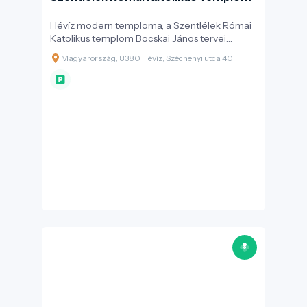
Hévíz modern temploma, a Szentlélek Római
Katolikus templom Bocskai János tervei
alapján épült, a helyi közösség támogatásával,
Magyarország, 8380 Hévíz, Széchenyi utca 40
három év alatt. Felszentelésére 1999.
szeptember 9-én, a „9-esek napján” került sor
Szendi József érsek által.