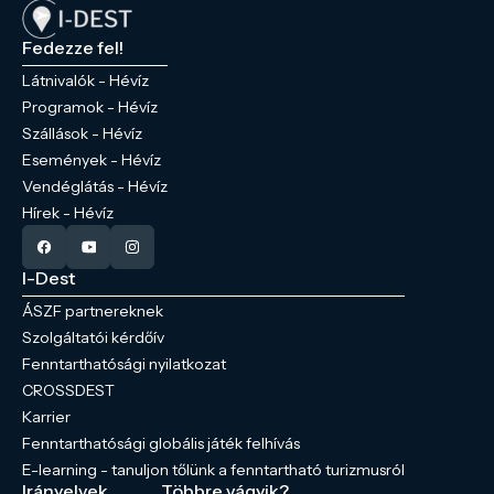
Fedezze fel!
Látnivalók - Hévíz
Programok - Hévíz
Szállások - Hévíz
Események - Hévíz
Vendéglátás - Hévíz
Hírek - Hévíz
I-Dest
ÁSZF partnereknek
Szolgáltatói kérdőív
Fenntarthatósági nyilatkozat
CROSSDEST
Karrier
Fenntarthatósági globális játék felhívás
E-learning - tanuljon tőlünk a fenntartható turizmusról
Irányelvek
Többre vágyik?