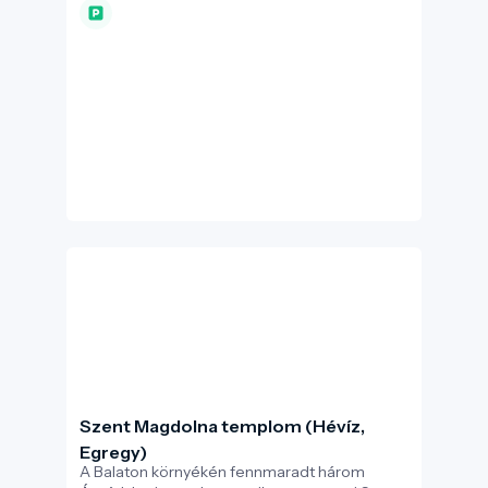
és fürdőmedencéivel a korszak fejlett
fürdőkultúráját tükrözi. A villa és környezete
évszázadokon át lakott volt, és többszöri
átépítés után egészen az V. század elejéig
fennmaradt. A feltárások során Mithras-
szentélyt, gazdasági épületeket és korai
pénzérméket is találtak – mindez arra utal,
hogy a rómaiak nemcsak gazdasági, hanem
spirituális és gyógyászati céllal is
megtelepedtek a csodató környékén.
Szent Magdolna templom (Hévíz,
Egregy)
A Balaton környékén fennmaradt három