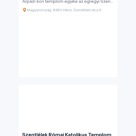
Árpád-kori templom egyike az egregyi Szent
Magdolna templom, mely a 13. század
Magyarország, 8380 Hévíz, Dombföldi utca 6
közepén épülhetett.
Szentlélek Római Katolikus Templom