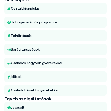
Osztálykirándulás
Többgenerációs programok
Felnőttbarát
Baráti társaságok
Családok nagyobb gyerekekkel
Idősek
Családok kisebb gyerekekkel
Egyéb szolgáltatások
Javasolt