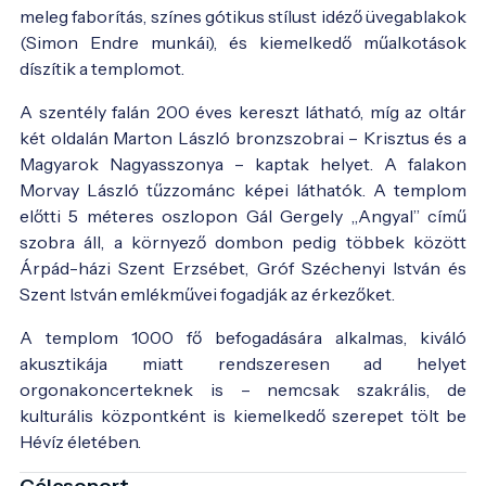
meleg faborítás, színes gótikus stílust idéző üvegablakok
(Simon Endre munkái), és kiemelkedő műalkotások
díszítik a templomot.
A szentély falán 200 éves kereszt látható, míg az oltár
két oldalán Marton László bronzszobrai – Krisztus és a
Magyarok Nagyasszonya – kaptak helyet. A falakon
Morvay László tűzzománc képei láthatók. A templom
előtti 5 méteres oszlopon Gál Gergely „Angyal” című
szobra áll, a környező dombon pedig többek között
Árpád-házi Szent Erzsébet, Gróf Széchenyi István és
Szent István emlékművei fogadják az érkezőket.
A templom 1000 fő befogadására alkalmas, kiváló
akusztikája miatt rendszeresen ad helyet
orgonakoncerteknek is – nemcsak szakrális, de
kulturális központként is kiemelkedő szerepet tölt be
Hévíz életében.
Célcsoport