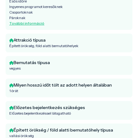
Esős időre
Ingyenes programot keresőknek
Csoportoknak
Pároknak
További információ
Attrakció típusa
Épített örökség, föld alatti bemutatóhelyek
Bemutatás típusa
vegyes
Milyen hosszú időt tölt az adott helyen általában
1 órát
Előzetes bejelentkezés szükséges
Előzetes bejelentkezéssel látogatható
Épített örökség / föld alatti bemutatóhely típusa
vallási örökség