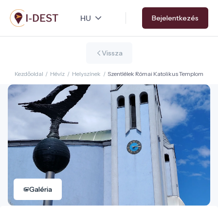
Ugrás
Bejelentkezés
a
tartalomra
Vissza
Kezdőoldal
/
Hévíz
/
Helyszínek
/
Szentlélek Római Katolikus Templom
Galéria