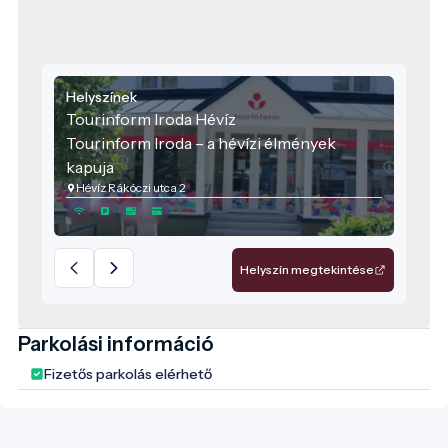
Helyszínek
Tourinform Iroda Hévíz
Tourinform Iroda – a hévízi élmények
kapuja
Hévíz Rákóczi utca 2
Helyszín megtekintése
Parkolási információ
Fizetős parkolás elérhető