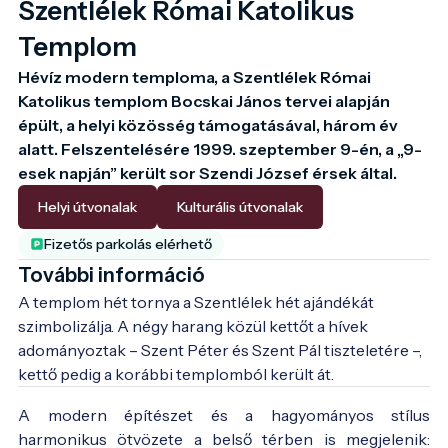
Szentlélek Római Katolikus
Templom
Hévíz modern temploma, a Szentlélek Római 
Katolikus templom Bocskai János tervei alapján 
épült, a helyi közösség támogatásával, három év 
alatt. Felszentelésére 1999. szeptember 9-én, a „9-
esek napján” került sor Szendi József érsek által.
Helyi útvonalak
Kulturális útvonalak
Fizetős parkolás elérhető
További információ
A templom hét tornya a Szentlélek hét ajándékát 
szimbolizálja. A négy harang közül kettőt a hívek 
adományoztak – Szent Péter és Szent Pál tiszteletére –, 
kettő pedig a korábbi templomból került át. 
A modern építészet és a hagyományos stílus
harmonikus ötvözete a belső térben is megjelenik: