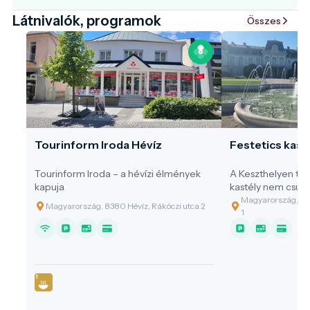
Látnivalók, programok
Összes
Tourinform Iroda Hévíz
Festetics kast
Tourinform Iroda – a hévízi élmények
A Keszthelyen tal
kapuja
kastély nem csup
egyik leglátogat
Magyarország, 836
Magyarország, 8380 Hévíz, Rákóczi utca 2
hanem egy olyan 
1
amely évszázadok 
oktatás és a ter
szimbóluma. A tu
ez a helyszín a t
példaértékű érték